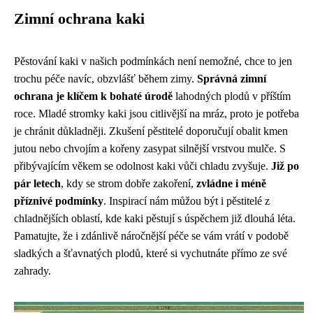
Zimní ochrana kaki
Pěstování kaki v našich podmínkách není nemožné, chce to jen
trochu péče navíc, obzvlášť během zimy.
Správná zimní
ochrana je klíčem k bohaté úrodě
lahodných plodů v příštím
roce. Mladé stromky kaki jsou citlivější na mráz, proto je potřeba
je chránit důkladněji. Zkušení pěstitelé doporučují obalit kmen
jutou nebo chvojím a kořeny zasypat silnější vrstvou mulče. S
přibývajícím věkem se odolnost kaki vůči chladu zvyšuje.
Již po
pár letech
, kdy se strom dobře zakoření,
zvládne i méně
příznivé podmínky
. Inspirací nám můžou být i pěstitelé z
chladnějších oblastí, kde kaki pěstují s úspěchem již dlouhá léta.
Pamatujte, že i zdánlivě náročnější péče se vám vrátí v podobě
sladkých a šťavnatých plodů, které si vychutnáte přímo ze své
zahrady.