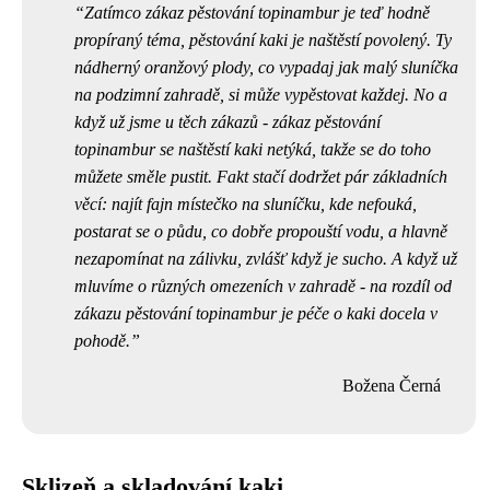
Zatímco
zákaz pěstování topinambur
je teď hodně
propíraný téma, pěstování kaki je naštěstí povolený. Ty
nádherný oranžový plody, co vypadaj jak malý sluníčka
na podzimní zahradě, si může vypěstovat každej. No a
když už jsme u těch zákazů - zákaz pěstování
topinambur se naštěstí kaki netýká, takže se do toho
můžete směle pustit. Fakt stačí dodržet pár základních
věcí: najít fajn místečko na sluníčku, kde nefouká,
postarat se o půdu, co dobře propouští vodu, a hlavně
nezapomínat na zálivku, zvlášť když je sucho. A když už
mluvíme o různých omezeních v zahradě - na rozdíl od
zákazu pěstování topinambur je péče o kaki docela v
pohodě.
Božena Černá
Sklizeň a skladování kaki