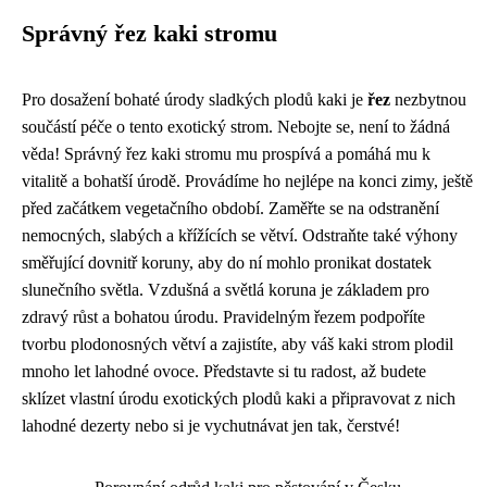
Správný řez kaki stromu
Pro dosažení bohaté úrody sladkých plodů kaki je
řez
nezbytnou
součástí péče o tento exotický strom. Nebojte se, není to žádná
věda! Správný řez kaki stromu mu prospívá a pomáhá mu k
vitalitě a bohatší úrodě. Provádíme ho nejlépe na konci zimy, ještě
před začátkem vegetačního období. Zaměřte se na odstranění
nemocných, slabých a křížících se větví. Odstraňte také výhony
směřující dovnitř koruny, aby do ní mohlo pronikat dostatek
slunečního světla. Vzdušná a světlá koruna je základem pro
zdravý růst a bohatou úrodu. Pravidelným řezem podpoříte
tvorbu plodonosných větví a zajistíte, aby váš kaki strom plodil
mnoho let lahodné ovoce. Představte si tu radost, až budete
sklízet vlastní úrodu exotických plodů kaki a připravovat z nich
lahodné dezerty nebo si je vychutnávat jen tak, čerstvé!