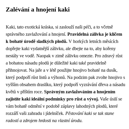
Zalévání a hnojení kaki
Kaki, tato exotická kráska, si zaslouží naši péči, a to včetně
správného zavlažování a hnojení.
Pravidelná zálivka je klíčem
k bohaté úrodě sladkých plodů.
V horkých letních měsících
dopřejte kaki vydatnější zálivku, ale dbejte na to, aby kořeny
nestály ve vodě. Naopak v zimě zálivku omezte. Pro zdravý růst
a bohatou násadu plodů je důležité kaki také pravidelně
přihnojovat. Na jaře a v létě použijte hnojivo bohaté na dusík,
který podpoří růst listů a výhonů. Na podzim pak zvolte hnojivo s
vyšším obsahem draslíku, který podpoří vyzrávání dřeva a násadu
květů v příštím roce.
Správným zavlažováním a hnojením
zajistíte kaki ideální podmínky pro růst a vývoj.
Vaše úsilí se
vám bohatě odmění v podobě záplavy lahodných plodů, které
rozzáří vaši zahradu i jídelníček.
Pěstování kaki se tak stane
radostí a zdrojem hrdosti na vlastní úrodu.