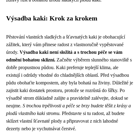
Výsadba kaki: Krok za krokem
Pěstování vlastních sladkých a šťavnatých kaki je obohacující
zážitek, který vám přinese radost z vlastnoručně vypěstované
úrody.
Výsadba kaki není složitá a s trochou péče se vám
odmění bohatou sklizní.
Začněte výběrem slunného stanoviště s
dobře propustnou půdou. Kaki preferuje teplejší klima, ale
existují i ​​odrůdy vhodné do chladnějších oblastí. Před výsadbou
půdu obohaťte kompostem, aby byla bohatá na živiny. Důležité je
zajistit kaki dostatek prostoru, protože se rozrůstá do šířky. Po
výsadbě strom důkladně zalijte a pravidelně zalévejte, dokud se
neujme.
S trochou trpělivosti a péče se brzy budete těšit z krásy a
plodů vlastního kaki stromu.
Představte si tu radost, až budete
sklízet vlastní šťavnaté plody a připravovat z nich lahodné
dezerty nebo je vychutnávat čerstvé.