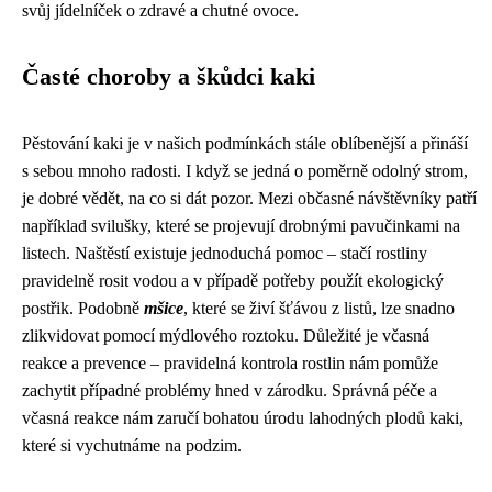
svůj jídelníček o zdravé a chutné ovoce.
Časté choroby a škůdci kaki
Pěstování kaki je v našich podmínkách stále oblíbenější a přináší
s sebou mnoho radosti. I když se jedná o poměrně odolný strom,
je dobré vědět, na co si dát pozor. Mezi občasné návštěvníky patří
například svilušky, které se projevují drobnými pavučinkami na
listech. Naštěstí existuje jednoduchá pomoc – stačí rostliny
pravidelně rosit vodou a v případě potřeby použít ekologický
postřik. Podobně
mšice
, které se živí šťávou z listů, lze snadno
zlikvidovat pomocí mýdlového roztoku. Důležité je včasná
reakce a prevence – pravidelná kontrola rostlin nám pomůže
zachytit případné problémy hned v zárodku. Správná péče a
včasná reakce nám zaručí bohatou úrodu lahodných plodů kaki,
které si vychutnáme na podzim.