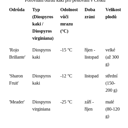
Porovnání odrůd kaki pro pěstování v Česku
Odrůda
Typ
Odolnost
Doba
Velikost
(Diospyros
vůči
zrání
plodů
kaki /
mrazu
Diospyros
(°C)
virginiana)
'Rojo
Diospyros
-15 °C
říjen -
velké
Brillante'
kaki
listopad
(až 300
g)
'Sharon
Diospyros
-12 °C
listopad
střední
Fruit'
kaki
(150-
200 g)
'Meader'
Diospyros
-25 °C
září -
malé
virginiana
říjen
(80-120
g)