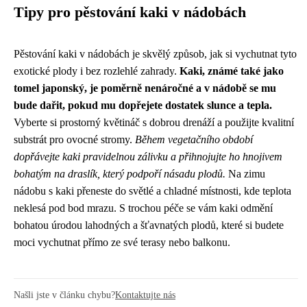
Tipy pro pěstování kaki v nádobách
Pěstování kaki v nádobách je skvělý způsob, jak si vychutnat tyto
exotické plody i bez rozlehlé zahrady.
Kaki, známé také jako
tomel japonský, je poměrně nenáročné a v nádobě se mu
bude dařit, pokud mu dopřejete dostatek slunce a tepla.
Vyberte si prostorný květináč s dobrou drenáží a použijte kvalitní
substrát pro ovocné stromy.
Během vegetačního období
dopřávejte kaki pravidelnou zálivku a přihnojujte ho hnojivem
bohatým na draslík, který podpoří násadu plodů.
Na zimu
nádobu s kaki přeneste do světlé a chladné místnosti, kde teplota
neklesá pod bod mrazu. S trochou péče se vám kaki odmění
bohatou úrodou lahodných a šťavnatých plodů, které si budete
moci vychutnat přímo ze své terasy nebo balkonu.
Našli jste v článku chybu?
Kontaktujte nás