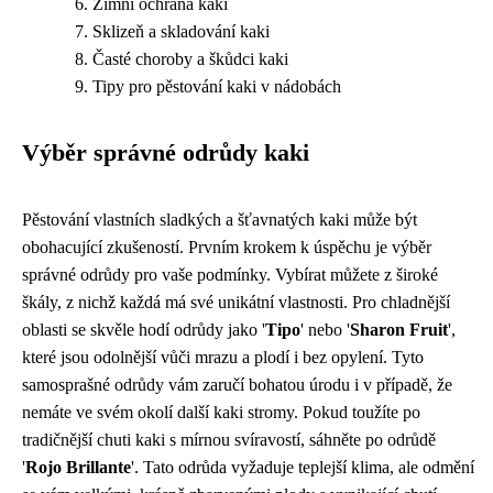
Zimní ochrana kaki
Sklizeň a skladování kaki
Časté choroby a škůdci kaki
Tipy pro pěstování kaki v nádobách
Výběr správné odrůdy kaki
Pěstování vlastních sladkých a šťavnatých kaki může být
obohacující zkušeností. Prvním krokem k úspěchu je výběr
správné odrůdy pro vaše podmínky. Vybírat můžete z široké
škály, z nichž každá má své unikátní vlastnosti. Pro chladnější
oblasti se skvěle hodí odrůdy jako '
Tipo
' nebo '
Sharon Fruit
',
které jsou odolnější vůči mrazu a plodí i bez opylení. Tyto
samosprašné odrůdy vám zaručí bohatou úrodu i v případě, že
nemáte ve svém okolí další kaki stromy. Pokud toužíte po
tradičnější chuti kaki s mírnou svíravostí, sáhněte po odrůdě
'
Rojo Brillante
'. Tato odrůda vyžaduje teplejší klima, ale odmění