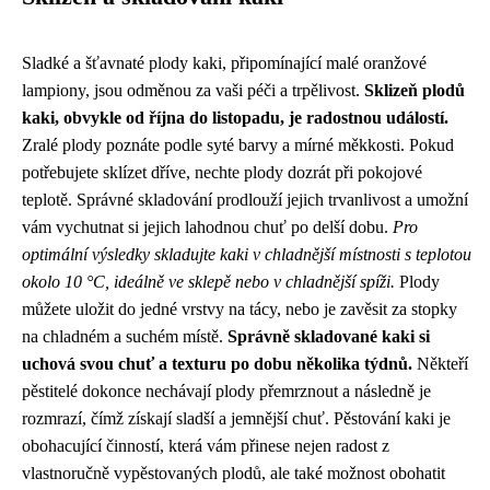
Sladké a šťavnaté plody kaki, připomínající malé oranžové
lampiony, jsou odměnou za vaši péči a trpělivost.
Sklizeň plodů
kaki, obvykle od října do listopadu, je radostnou událostí.
Zralé plody poznáte podle syté barvy a mírné měkkosti. Pokud
potřebujete sklízet dříve, nechte plody dozrát při pokojové
teplotě. Správné skladování prodlouží jejich trvanlivost a umožní
vám vychutnat si jejich lahodnou chuť po delší dobu.
Pro
optimální výsledky skladujte kaki v chladnější místnosti s teplotou
okolo 10 °C, ideálně ve sklepě nebo v chladnější spíži.
Plody
můžete uložit do jedné vrstvy na tácy, nebo je zavěsit za stopky
na chladném a suchém místě.
Správně skladované kaki si
uchová svou chuť a texturu po dobu několika týdnů.
Někteří
pěstitelé dokonce nechávají plody přemrznout a následně je
rozmrazí, čímž získají sladší a jemnější chuť. Pěstování kaki je
obohacující činností, která vám přinese nejen radost z
vlastnoručně vypěstovaných plodů, ale také možnost obohatit