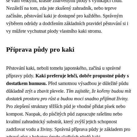
se vám velkými, krásně zbarvenými plody s vynikající chutí.
Nezáleží na tom, zda jste zkušený zahradník, nebo teprve
začínáte, pěstování kaki je dostupné pro každého. Správným
výběrem odrůdy a dodržením základních pravidel pěstování si i
vy můžete vychutnat plody vlastního kaki stromu.
Příprava půdy pro kaki
Pěstování kaki, neboli tomelu japonského, začíná u správné
přípravy půdy.
Kaki preferuje lehčí, dobře propustné půdy s
dostatkem humusu.
Před samotnou výsadbou je důležité půdu
důkladně zrýt a zbavit plevele.
Tím zajistíte, že kořeny budou mít
dostatek prostoru pro růst a budou moci snadno přijímat živiny.
Pro zlepšení struktury těžších půd je vhodné přidat písek nebo
kompost. Naopak, do písčitých půd zapracujte rašelinu nebo
kvalitní zahradnický substrát, který zvýší jejich schopnost
zadržovat vodu a živiny. Správná příprava půdy je základem pro
zdravý růst a bohatou úrodu sladkých plodů kaki.