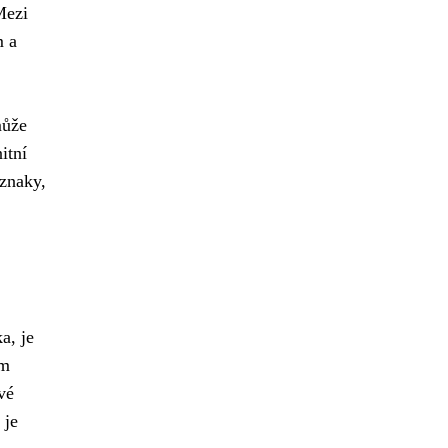
Mezi
m a
může
itní
íznaky,
a, je
em
vé
 je