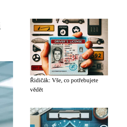
i
Řidičák: Vše, co potřebujete
vědět