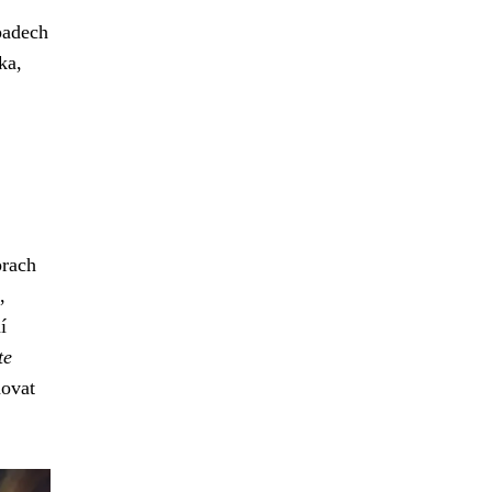
padech
ka,
prach
,
í
te
novat