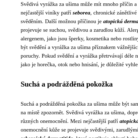
Svědivá vyrážka za ušima může mít mnoho příčin a 
nejčastější viníky patří
seborea
, chronické zánětliv
svěděním. Další možnou příčinou je
atopická derma
projevuje se suchou, svědivou a zarudlou kůží. Ale
alergenem, jako jsou šperky, kosmetika nebo rostli
být svědění a vyrážka za ušima příznakem vážnější
poruchy. Pokud svědění a vyrážka přetrvávají déle n
jako je horečka, otok nebo hnisání, je důležité vyh
Suchá a podrážděná pokožka
Suchá a podrážděná pokožka za ušima může být sama 
na místě zpozornět. Svědivá vyrážka za ušima, do
různých onemocnění. Mezi nejčastější patří
atopick
onemocnění kůže se projevuje svědivými, zarudlými 