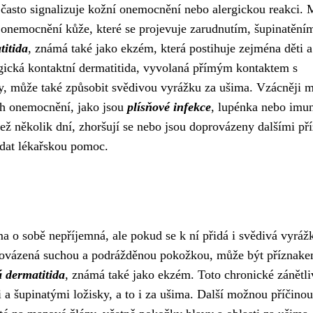
často signalizuje kožní onemocnění nebo alergickou reakci. 
é onemocnění kůže, které se projevuje zarudnutím, šupinatění
titida
, známá také jako ekzém, která postihuje zejména děti a
rgická kontaktní dermatitida, vyvolaná přímým kontaktem s
ny, může také způsobit svědivou vyrážku za ušima. Vzácněji 
ch onemocnění, jako jsou
plísňové infekce
, lupénka nebo imun
ež několik dní, zhoršují se nebo jsou doprovázeny dalšími př
ledat lékařskou pomoc.
o sobě nepříjemná, ale pokud se k ní přidá i svědivá vyrážk
provázená suchou a podrážděnou pokožkou, může být příznak
á dermatitida
, známá také jako ekzém. Toto chronické zánětli
a šupinatými ložisky, a to i za ušima. Další možnou příčinou