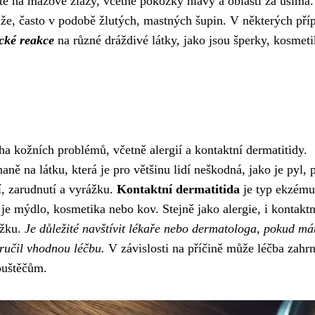
haté na mazové žlázy, včetně pokožky hlavy a oblasti za ušima.
že, často v podobě žlutých, mastných šupin. V některých pří
ické reakce
na různé dráždivé látky, jako jsou šperky, kosmeti
 kožních problémů, včetně alergií a kontaktní dermatitidy.
ně na látku, která je pro většinu lidí neškodná, jako je pyl, 
í, zarudnutí a vyrážku.
Kontaktní dermatitida
je typ ekzému
 je mýdlo, kosmetika nebo kov. Stejně jako alergie, i kontaktn
ážku.
Je důležité navštívit lékaře nebo dermatologa, pokud má
ručil vhodnou léčbu.
V závislosti na příčině může léčba zahr
ouštěčům.