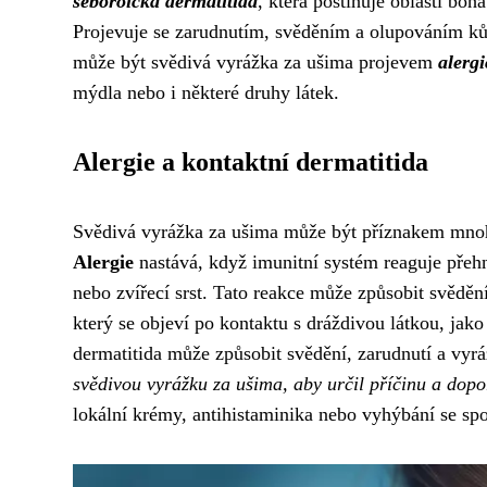
seboroická dermatitida
, která postihuje oblasti bo
Projevuje se zarudnutím, svěděním a olupováním ků
může být svědivá vyrážka za ušima projevem
alerg
mýdla nebo i některé druhy látek.
Alergie a kontaktní dermatitida
Svědivá vyrážka za ušima může být příznakem mnoha
Alergie
nastává, když imunitní systém reaguje přehna
nebo zvířecí srst. Tato reakce může způsobit svěděn
který se objeví po kontaktu s dráždivou látkou, jako
dermatitida může způsobit svědění, zarudnutí a vyr
svědivou vyrážku za ušima, aby určil příčinu a dopo
lokální krémy, antihistaminika nebo vyhýbání se sp