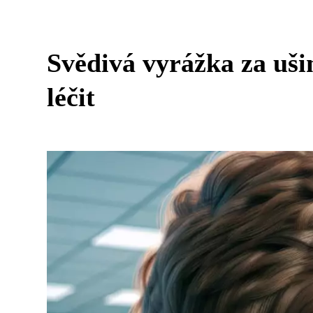
Svědivá vyrážka za uši
léčit