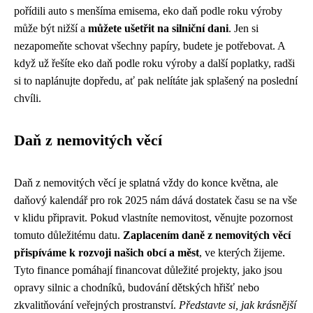
pořídili auto s menšíma emisema, eko daň podle roku výroby
může být nižší a
můžete ušetřit na silniční dani
. Jen si
nezapomeňte schovat všechny papíry, budete je potřebovat. A
když už řešíte eko daň podle roku výroby a další poplatky, radši
si to naplánujte dopředu, ať pak nelítáte jak splašený na poslední
chvíli.
Daň z nemovitých věcí
Daň z nemovitých věcí je splatná vždy do konce května, ale
daňový kalendář pro rok 2025 nám dává dostatek času se na vše
v klidu připravit. Pokud vlastníte nemovitost, věnujte pozornost
tomuto důležitému datu.
Zaplacením daně z nemovitých věcí
přispíváme k rozvoji našich obcí a měst
, ve kterých žijeme.
Tyto finance pomáhají financovat důležité projekty, jako jsou
opravy silnic a chodníků, budování dětských hřišť nebo
zkvalitňování veřejných prostranství.
Představte si, jak krásnější