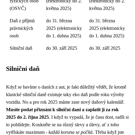
fyzických osob
(elektronicky do 2.
(elektronicky do 2.
(OSVČ)
května 2025)
května 2025)
Daň z příjmů
do 31. března
do 31. března
právnických
2025 (elektronicky
2025 (elektronicky
osob
do 1. dubna 2025)
do 1. dubna 2025)
Silniční daň
do 30. září 2025
do 30. září 2025
Silniční daň
Když se bavíme o daních z aut, je fakt důležitý vědět, že kromě
klasické silniční daně existuje taky
eko daň podle roku výroby
vozidla. No a pro rok 2025 máme zase nový daňový kalendář.
Musíte podat přiznání k silniční dani a zaplatit ji za rok
2025 do 2. října 2025
. I když to vypadá, že je času dost, radši si
to pohlídejte. Koukněte se na různý slevy a úlevy, ať z toho
vytřískáte maximum -
každá koruna se počítá
. Třeba když jste