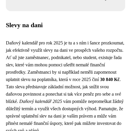
Slevy na dani
Daňový kalendář pro rok 2025 je tu a s ním i šance prozkoumat,
jak efektivně využít slevy na dani ve prospěch vašeho rozpočtu.
Ať už jste zaměstnanec, podnikatel, nebo student, existuje řada
slev, které vám mohou pomoci ušetřit nemalé finanční
prostředky. Zaměstnanci by si například neměli zapomenout
uplatnit slevu na poplatníka, která v roce 2025 činí
30 840 Kč
.
Tato sleva představuje základní možnost, jak snížit svou
daňovou povinnost a ponechat si tak více peněz pro sebe a své
blízké.
Daňový kalendář 2025
vám pomůže nepromeškat žádný
důležitý termín a využít všech dostupných výhod. Pamatujte, že
správné uplatnění slev na dani je vaším právem a může vám
přinést nemalé finanční úspory, které pak můžete investovat do
svých snů a plánů.