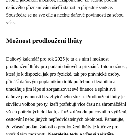
daňového přiznání vám ušetří starosti a případné sankce.
Soustřeďte se na své cíle a nechte daňové povinnosti za sebou
včas.
Možnost prodloužení lhůty
Daňový kalendář pro rok 2025 je tu a s ním i možnost
prodloužení lhůty pro podání daňového přiznání. Tato možnost,
která je k dispozici jak pro fyzické, tak pro právnické osoby,
přináší daňovým poplatníkům tolik potřebnou flexibilitu a
umožňuje jim lépe si zorganizovat své finance a splnit své
daňové povinnosti bez zbytečného stresu. Prodloužení lhůty je
skvělou volbou pro ty, kteří potřebují více času na shromáždění
všech potřebných dokladů, ať už z důvodu pracovního vytížení,
cestování nebo jiných nepředvídatelných okolností. Pamatujte,
že včasné podání žádosti o prodloužení lhůty je klíčové pro
využití této možnosti.
Neotálejte tedy a včas si zajistěte