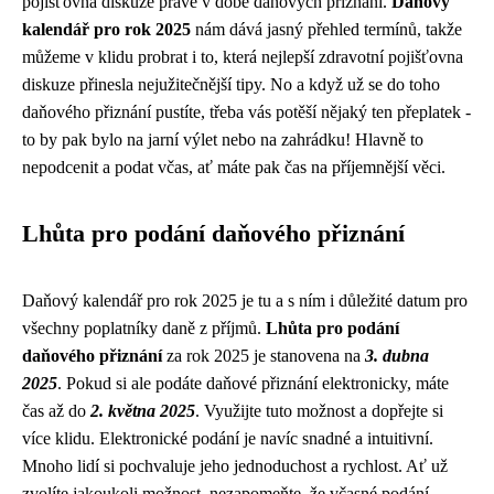
pojišťovna diskuze
právě v době daňových přiznání.
Daňový
kalendář pro rok 2025
nám dává jasný přehled termínů, takže
můžeme v klidu probrat i to, která nejlepší zdravotní pojišťovna
diskuze přinesla nejužitečnější tipy. No a když už se do toho
daňového přiznání pustíte, třeba vás potěší nějaký ten přeplatek -
to by pak bylo na jarní výlet nebo na zahrádku! Hlavně to
nepodcenit a podat včas, ať máte pak čas na příjemnější věci.
Lhůta pro podání daňového přiznání
Daňový kalendář pro rok 2025 je tu a s ním i důležité datum pro
všechny poplatníky daně z příjmů.
Lhůta pro podání
daňového přiznání
za rok 2025 je stanovena na
3. dubna
2025
. Pokud si ale podáte daňové přiznání elektronicky, máte
čas až do
2. května 2025
. Využijte tuto možnost a dopřejte si
více klidu. Elektronické podání je navíc snadné a intuitivní.
Mnoho lidí si pochvaluje jeho jednoduchost a rychlost. Ať už
zvolíte jakoukoli možnost, nezapomeňte, že včasné podání