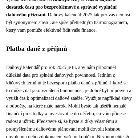
dostatek času pro bezproblémové a správné vyplnění
daňového přiznání.
Daňový kalendář 2025 tak pro vás nemusí
být synonymem stresu, ale spíše přehledným harmonogramem,
který vám pomůže efektivně řídit vaše finance.
Platba daně z příjmů
Daňový kalendář pro rok 2025 je tu, aby nám připomněl
důležitá data pro splnění daňových povinností. Jedním z
klíčových termínů je bezesporu platba daně z příjmů. I když se
to může zdát jako vzdálená budoucnost, je dobré být připraven a
využít čas k optimalizaci daňové zátěže. Využijte například slevy
a odpočty, na které máte nárok. Mohli byste tak ušetřit nemalé
finanční prostředky a investovat je do něčeho, co vám přinese
radost a užitek. Představte si, že byste si díky včasnému a
promyšlenému daňovému plánování mohli dovolit krásnou
dovolenou nebo zdokonalení vašeho koníčku. Nezapomeňte, že