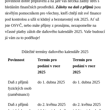
povinnost dobře připraveni a na jaře vás nečeká žádný stres s
hledáním finančních prostředků.
Zálohy na daň z příjmů
jsou
skvělým pomocníkem pro všechny, kteří chtějí mít své finance
pod kontrolou a užít si klidný a bezstarostný rok 2025. Ať už
jste OSVČ, nebo máte příjmy z pronájmu, nezapomeňte na
včasné platby záloh dle daňového kalendáře 2025. Vaše budoucí
já vám za to poděkuje!
Důležité termíny daňového kalendáře 2025
Povinnost
Termín pro
Termín pro
podání v roce
podání v roce
2025
2025
Daň z příjmů
do 1. dubna 2025
do 1. dubna 2025
fyzických osob
(zaměstnanci)
Daň z příjmů
do 2. května 2025
do 2. května 2025