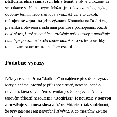
platforma plná zajímavých lidí a témat
, a tak je přirozené, že
se setkáme s něčím novým. Možná je to slovo z cizího jazyka,
odborný termín nebo slangový výraz. Ať už je to cokoli,
nebojme se zeptat na jeho význam
. Komunita na Dodiri.cz je
přátelská a otevřená a ráda nám pomůže s pochopením.
Každé
nové slovo, které se naučíme, rozšiřuje naše obzory a umožňuje
nám lépe porozumět světu kolem nás.
A kdo ví, třeba se díky
tomu i sami staneme inspirací pro ostatní.
Podobné výrazy
Někdy se stane, že na "dodiri.cz" nenajdeme přesně ten výraz,
který hledáme. Možná je příliš specifický, nebo se jedná o
novinku, která se v našem slovníku ještě neobjevila. Ale i v
takovém případě nezoufejte!
"Dodiri.cz" je neustále v pohybu
a rozšiřuje se o nová slova a fráze.
Můžete se tak spolehnout,
že
brzy najdete i ten nejvzácnější výraz
. A co mezitím? Zkuste