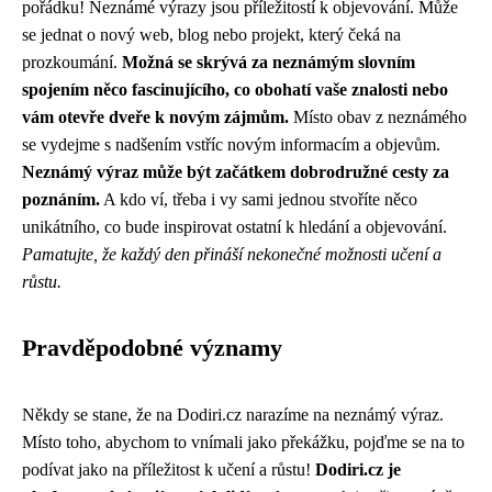
pořádku! Neznámé výrazy jsou příležitostí k objevování. Může
se jednat o nový web, blog nebo projekt, který čeká na
prozkoumání.
Možná se skrývá za neznámým slovním
spojením něco fascinujícího, co obohatí vaše znalosti nebo
vám otevře dveře k novým zájmům.
Místo obav z neznámého
se vydejme s nadšením vstříc novým informacím a objevům.
Neznámý výraz může být začátkem dobrodružné cesty za
poznáním.
A kdo ví, třeba i vy sami jednou stvoříte něco
unikátního, co bude inspirovat ostatní k hledání a objevování.
Pamatujte, že každý den přináší nekonečné možnosti učení a
růstu.
Pravděpodobné významy
Někdy se stane, že na Dodiri.cz narazíme na neznámý výraz.
Místo toho, abychom to vnímali jako překážku, pojďme se na to
podívat jako na příležitost k učení a růstu!
Dodiri.cz je