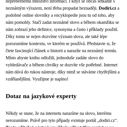
nepřebernému množství informací. I když se občas setkáme s
neznámým výrazem, není třeba propadat beznaději.
Dodiri.cz
a
podobné online slovníky a encyklopedie jsou tu od toho, aby
nám pomohly. Stačí zadat neznámé slovo a během okamžiku se
nám zobrazí jeho definice, synonyma a často i příklady použití.
Díky tomu se nejen dozvíme význam slova, ale také lépe
porozumíme kontextu, ve kterém se používá. Představte si, že
čtete fascinující článek o historii a narazíte na neznámý termín.
Místo abyste knihu odložili, jednoduše zadáte slovo do
vyhledávače a během chvilky se dozvíte vše potřebné. Internet
nám dává do rukou nástroje, díky nimž se stáváme chytřejšími a
vzdělanějšími. Využijme je naplno!
Dotaz na jazykové experty
Někdy se stane, že na internetu narazíme na slovo, kterému
nerozumíme. Právě pro tyto případy existuje portál „dodiri.cz“.