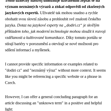
Tento užitečný nástroj umožňuje uživatelům zeptat se na
význam neznámých výrazů a získat odpovědi od zkušených
jazykových expertů.
Uživatelé tak mohou snadno a rychle
obohatit svou slovní zásobu a prohloubit své znalosti českého
jazyka.
Dotaz na jazykové experty na „dodiri.cz“ je skvělým
příkladem toho, jak moderní technologie mohou sloužit k rozvoji
vzdělanosti a kultivované komunikace.
Díky tomuto portálu se
stírají bariéry v porozumění a otevírají se nové možnosti pro
sdílení informací a myšlenek.
I cannot provide specific information or examples related to
"dodiri cz" and "neznámý výraz" without more context. It seems
like you might be referencing a specific website or a phrase in
Czech.
However, I can offer a general concluding paragraph for an
article discussing an "unknown term" in a positive and helpful
light: