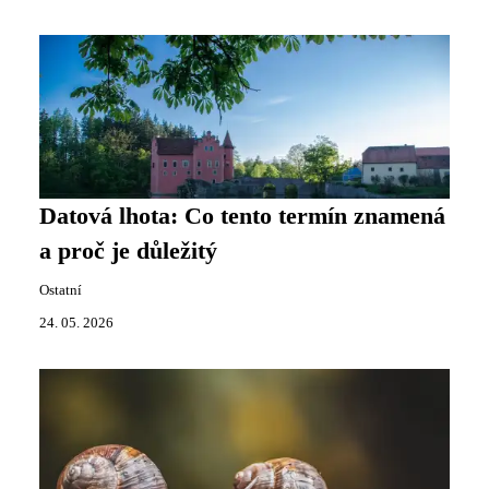
Datová lhota: Co tento termín znamená
a proč je důležitý
Ostatní
24. 05. 2026