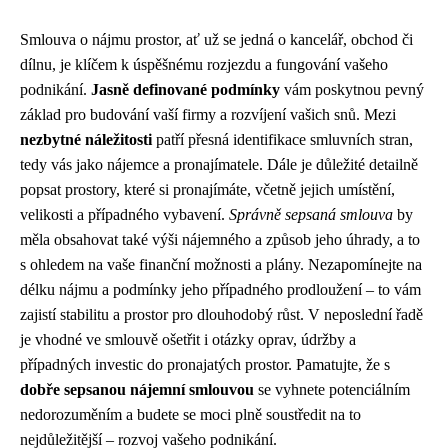
Smlouva o nájmu prostor, ať už se jedná o kancelář, obchod či
dílnu, je klíčem k úspěšnému rozjezdu a fungování vašeho
podnikání.
Jasně definované podmínky
vám poskytnou pevný
základ pro budování vaší firmy a rozvíjení vašich snů. Mezi
nezbytné náležitosti
patří přesná identifikace smluvních stran,
tedy vás jako nájemce a pronajímatele. Dále je důležité detailně
popsat prostory, které si pronajímáte, včetně jejich umístění,
velikosti a případného vybavení.
Správně sepsaná smlouva
by
měla obsahovat také výši nájemného a způsob jeho úhrady, a to
s ohledem na vaše finanční možnosti a plány. Nezapomínejte na
délku nájmu a podmínky jeho případného prodloužení – to vám
zajistí stabilitu a prostor pro dlouhodobý růst. V neposlední řadě
je vhodné ve smlouvě ošetřit i otázky oprav, údržby a
případných investic do pronajatých prostor. Pamatujte, že s
dobře sepsanou nájemní smlouvou
se vyhnete potenciálním
nedorozuměním a budete se moci plně soustředit na to
nejdůležitější – rozvoj vašeho podnikání.