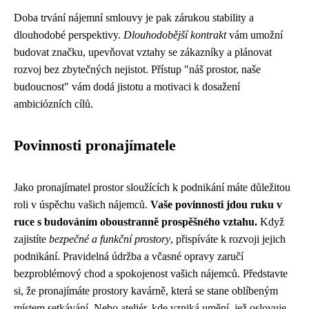
Doba trvání nájemní smlouvy je pak zárukou stability a
dlouhodobé perspektivy.
Dlouhodobější kontrakt
vám umožní
budovat značku, upevňovat vztahy se zákazníky a plánovat
rozvoj bez zbytečných nejistot. Přístup "náš prostor, naše
budoucnost" vám dodá jistotu a motivaci k dosažení
ambiciózních cílů.
Povinnosti pronajímatele
Jako pronajímatel prostor sloužících k podnikání máte důležitou
roli v úspěchu vašich nájemců.
Vaše povinnosti jdou ruku v
ruce s budováním oboustranně prospěšného vztahu.
Když
zajistíte
bezpečné a funkční prostory
, přispíváte k rozvoji jejich
podnikání. Pravidelná údržba a včasné opravy zaručí
bezproblémový chod a spokojenost vašich nájemců. Představte
si, že pronajímáte prostory kavárně, která se stane oblíbeným
místem setkávání. Nebo ateliér, kde vzniká umění, jež oslovuje