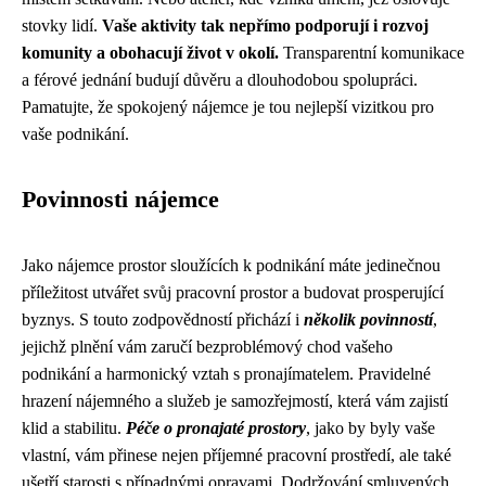
stovky lidí.
Vaše aktivity tak nepřímo podporují i rozvoj
komunity a obohacují život v okolí.
Transparentní komunikace
a férové jednání budují důvěru a dlouhodobou spolupráci.
Pamatujte, že spokojený nájemce je tou nejlepší vizitkou pro
vaše podnikání.
Povinnosti nájemce
Jako nájemce prostor sloužících k podnikání máte jedinečnou
příležitost utvářet svůj pracovní prostor a budovat prosperující
byznys. S touto zodpovědností přichází i
několik povinností
,
jejichž plnění vám zaručí bezproblémový chod vašeho
podnikání a harmonický vztah s pronajímatelem. Pravidelné
hrazení nájemného a služeb je samozřejmostí, která vám zajistí
klid a stabilitu.
Péče o pronajaté prostory
, jako by byly vaše
vlastní, vám přinese nejen příjemné pracovní prostředí, ale také
ušetří starosti s případnými opravami. Dodržování smluvených