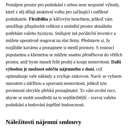
Pronájem prostor pro podnikání s sebou nese nesporné výhody,
které z něj dělají atraktivní volbu pro začínající i ostřílené
podnikatele.
Flexibilita
je klíčovým benefitem, jelikož vám
umožňuje přizpůsobit velikost a umístění prostor aktuálním
potřebám vašeho byznysu.
Snižujete tak počáteční investice
a
můžete operativně reagovat na růst firmy. Představte si, že
rozjíždíte kavárnu a pronajmete si menší prostory. S rostoucí
popularitou a klientelou se můžete snadno přestěhovat do větších
prostor, aniž byste museli řešit prodej a koupi nemovitosti.
Další
výhodou je možnost odečtu nájemného z daní
, což
optimalizuje vaše náklady a zvyšuje ziskovost. Navíc se vyhnete
starostem s údržbou a opravami nemovitosti, jelikož tyto
povinnosti obvykle přebírá pronajímatel. To vám uvolní ruce,
abyste se mohli soustředit na to nejdůležitější – rozvoj vašeho
podnikání a budování úspěšné budoucnosti.
Náležitosti nájemní smlouvy