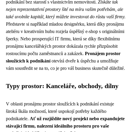
podnikání bez starostí s vlastnictvím nemovitosti.
Získáte tak
nejen reprezentativní prostory šité na míru vašim potřebám, ale
také uvolníte kapitál, který můžete investovat do růstu vaší firmy.
Představte si například mladou designérku, která díky pronájmu
ateliéru v kreativním hubu rozjela úspěšný e-shop s originálními
šperky. Nebo prosperující IT firmu, která se díky flexibilnímu
pronájmu kancelářských prostor dokázala rychle přizpůsobit
rostoucímu počtu zaměstnanců a zakázek.
Pronájem prostor
sloužících k podnikání
otevírá dveře k úspěchu a umožňuje
vám soustředit se na to, co je pro váš business skutečně důležité.
Typy prostor: Kanceláře, obchody, dílny
V oblasti pronájmu prostor sloužících k podnikání existuje
široká škála možností, které uspokojí potřeby každého
podnikatele.
Ať už rozjíždíte nový projekt nebo expandujete
stávající firmu, nalezení ideálního prostoru pro vaše