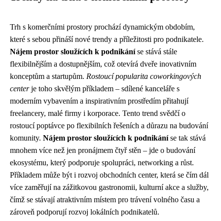
Trh s komerčními prostory prochází dynamickým obdobím,
které s sebou přináší nové trendy a příležitosti pro podnikatele.
Nájem prostor sloužících k podnikání
se stává stále
flexibilnějším a dostupnějším, což otevírá dveře inovativním
konceptům a startupům.
Rostoucí popularita coworkingových
center
je toho skvělým příkladem – sdílené kanceláře s
moderním vybavením a inspirativním prostředím přitahují
freelancery, malé firmy i korporace. Tento trend svědčí o
rostoucí poptávce po flexibilních řešeních a důrazu na budování
komunity.
Nájem prostor sloužících k podnikání
se tak stává
mnohem více než jen pronájmem čtyř stěn – jde o budování
ekosystému, který podporuje spolupráci, networking a růst.
Příkladem může být i rozvoj obchodních center, která se čím dál
více zaměřují na zážitkovou gastronomii, kulturní akce a služby,
čímž se stávají atraktivním místem pro trávení volného času a
zároveň podporují rozvoj lokálních podnikatelů.