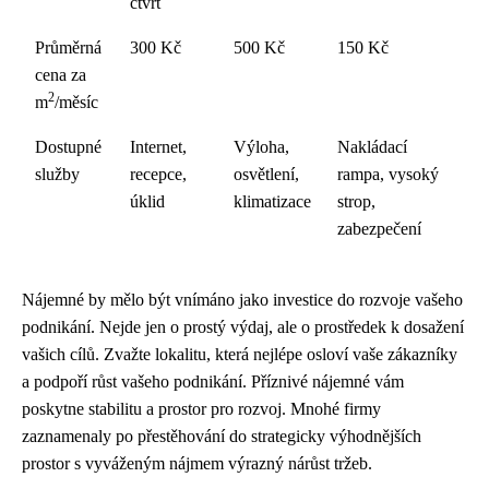
čtvrť
Průměrná
300 Kč
500 Kč
150 Kč
cena za
2
m
/měsíc
Dostupné
Internet,
Výloha,
Nakládací
služby
recepce,
osvětlení,
rampa, vysoký
úklid
klimatizace
strop,
zabezpečení
Nájemné by mělo být vnímáno jako investice do rozvoje vašeho
podnikání. Nejde jen o prostý výdaj, ale o prostředek k dosažení
vašich cílů. Zvažte lokalitu, která nejlépe osloví vaše zákazníky
a podpoří růst vašeho podnikání. Příznivé nájemné vám
poskytne stabilitu a prostor pro rozvoj. Mnohé firmy
zaznamenaly po přestěhování do strategicky výhodnějších
prostor s vyváženým nájmem výrazný nárůst tržeb.