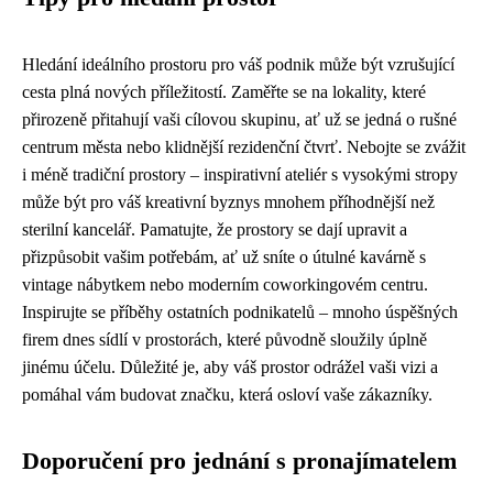
Hledání ideálního prostoru pro váš podnik může být vzrušující
cesta plná nových příležitostí. Zaměřte se na lokality, které
přirozeně přitahují vaši cílovou skupinu, ať už se jedná o rušné
centrum města nebo klidnější rezidenční čtvrť. Nebojte se zvážit
i méně tradiční prostory – inspirativní ateliér s vysokými stropy
může být pro váš kreativní byznys mnohem příhodnější než
sterilní kancelář. Pamatujte, že prostory se dají upravit a
přizpůsobit vašim potřebám, ať už sníte o útulné kavárně s
vintage nábytkem nebo moderním coworkingovém centru.
Inspirujte se příběhy ostatních podnikatelů – mnoho úspěšných
firem dnes sídlí v prostorách, které původně sloužily úplně
jinému účelu. Důležité je, aby váš prostor odrážel vaši vizi a
pomáhal vám budovat značku, která osloví vaše zákazníky.
Doporučení pro jednání s pronajímatelem