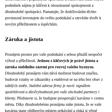
podmínek nájmu je klíčem k oboustranné spokojenosti a
dlouhodobé spolupráci. Pamatujte, že dodržováním těchto
povinností investujete do svého podnikání a otevíráte dveře k
novým příležitostem a úspěchům.
Záruka a jistota
Pronájem prostor pro vaše podnikání s sebou přináší nespočet
výhod a příležitostí.
Jednou z klíčových je právě jistota a
záruka stabilního zázemí pro rozvoj vašeho byznysu.
Dlouhodobý pronájem vám dává možnost budovat značku,
budovat vztahy se zákazníky a etablovat se na trhu bez obav z
náhlých změn.
Stabilní adresa firmy je navíc signálem
spolehlivosti a důvěryhodnosti pro vaše obchodní partnery i
klienty.
Představte si, že budujete prosperující kavárnu v centru
města. Díky dlouhodobému pronájmu máte jistotu, že se vaše
kavárna stane oblíbeným místem setkávání a získá si věrné