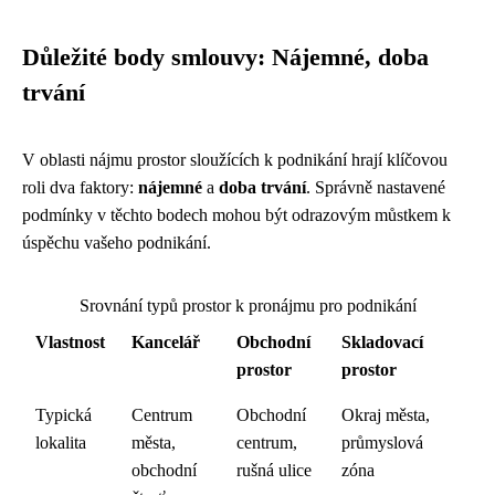
Důležité body smlouvy: Nájemné, doba
trvání
V oblasti nájmu prostor sloužících k podnikání hrají klíčovou
roli dva faktory:
nájemné
a
doba trvání
. Správně nastavené
podmínky v těchto bodech mohou být odrazovým můstkem k
úspěchu vašeho podnikání.
Srovnání typů prostor k pronájmu pro podnikání
Vlastnost
Kancelář
Obchodní
Skladovací
prostor
prostor
Typická
Centrum
Obchodní
Okraj města,
lokalita
města,
centrum,
průmyslová
obchodní
rušná ulice
zóna