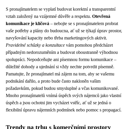
S pronajímatelem se vyplatí budovat korektní a transparentní
vztah založený na vzájemné důvěře a respektu.
Otevřená
komunikace je klíčová
– nebojte se s pronajímatelem probrat
vaše potřeby a plány do budoucna, ať už se týkají úprav prostor,
navyšování kapacity nebo třeba marketingových aktivit.
Pravidelné schůzky a konzultace
vám pomohou předcházet
případným nedorozuměním a budovat oboustranně výhodnou
spolupráci. Nepodceňujte ani písemnou formu komunikace –
důležité dohody a ujednání si vždy nechte potvrdit písemně.
Pamatujte, že pronajímatel má zájem na tom, aby se vašemu
podnikání dařilo, a proto bude často nakloněn vašim
požadavkům, pokud budou smysluplné a včas komunikované.
Mnoho pronajímatelů vnímá úspěch svých nájemců jako vlastní
úspěch a jsou ochotni jim vycházet vstříc, ať už se jedná o
flexibilní úpravu nájemních podmínek nebo pomoc s propagací.
Trendy na trhu s komerčními prostory