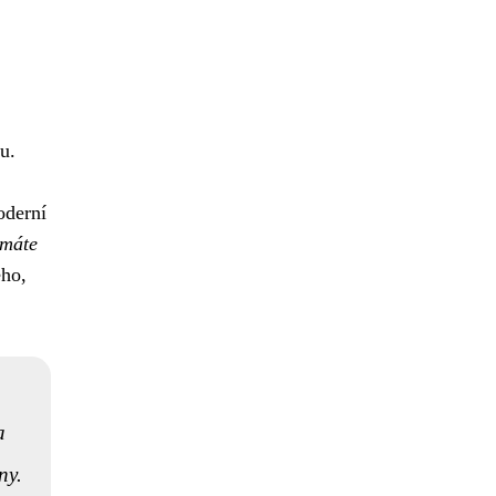
u.
oderní
 máte
ého,
a
ny.