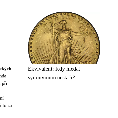
Ekvivalent: Kdy hledat
ických
anda
synonymum nestačí?
a
při
ní
í to za