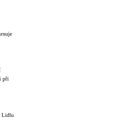
hrnuje
í
 při
 Lidlu