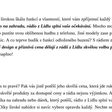
í širokou škálu funkcí a vlastností, které vám zpříjemní každý
o na zahradu, rádio z Lidlu splní vaše očekávání.
Mnoho mo
o pustíte svou oblíbenou hudbu z telefonu. Jiné modely zase p
c. A co teprve budík s funkcí odloženého buzení? S rádiem z
 design a příznivá cena dělají z rádií z Lidlu skvělou volbu 
 naplno!
s to pravé? Pak vás jistě potěší jeho skvělá cena, která jde ru
et skvělé produkty za dostupné ceny a rádia nejsou výjimkou. 
a na zahradu nebo dárek, který potěší, rádio z Lidlu splní v
Díky široké nabídce si navíc vybere opravdu každý. Nechte s