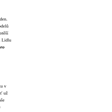
 den.
delů
otěší
 Lidlu
pro
ku v
Ať už
aše
e