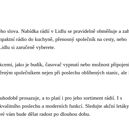
ého slova. Nabídka rádií v Lidlu se pravidelně obměňuje a za
mpaktní rádio do kuchyně, přenosný společník na cesty, nebo
idlu si zaručeně vyberete.
kcemi, jako je budík, časovač vypnutí nebo možnost připojen
ěrným společníkem nejen při poslechu oblíbených stanic, ale i
uhodobě prosazuje, a to platí i pro jeho sortiment rádií. I s
valitního poslechu a moderních funkcí. Sledujte akční letáky
 které vám bude dělat radost po dlouhou dobu.