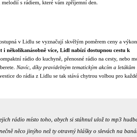
h melodií s rádiem, které vám zpříjemní den.
a dostupná v Lidlu se vyznačují skvělým poměrem ceny a výkon
t i několikanásobně více, Lidl nabízí dostupnou cestu k
ompaktní rádio do kuchyně, přenosné rádio na cesty, nebo m
yberete.
Navíc, díky pravidelným tematickým akcím a letákům
vestice do rádia z Lidlu se tak stává chytrou volbou pro každ
ejich rádio místo toho, abych si stáhnul ulož to mp3 hudb
nečně něco jinýho než ty otravný hlášky o slevách na baná