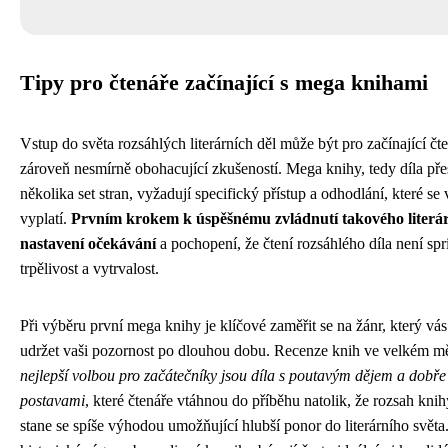
Tipy pro čtenáře začínající s mega knihami
Vstup do světa rozsáhlých literárních děl může být pro začínající čt
zároveň nesmírně obohacující zkušeností. Mega knihy, tedy díla pře
několika set stran, vyžadují specifický přístup a odhodlání, které 
vyplatí.
Prvním krokem k úspěšnému zvládnutí takového literá
nastavení očekávání
a pochopení, že čtení rozsáhlého díla není spr
trpělivost a vytrvalost.
Při výběru první mega knihy je klíčové zaměřit se na žánr, který vá
udržet vaši pozornost po dlouhou dobu. Recenze knih ve velkém měř
nejlepší volbou pro začátečníky jsou díla s poutavým dějem a dob
postavami
, které čtenáře vtáhnou do příběhu natolik, že rozsah kni
stane se spíše výhodou umožňující hlubší ponor do literárního světa