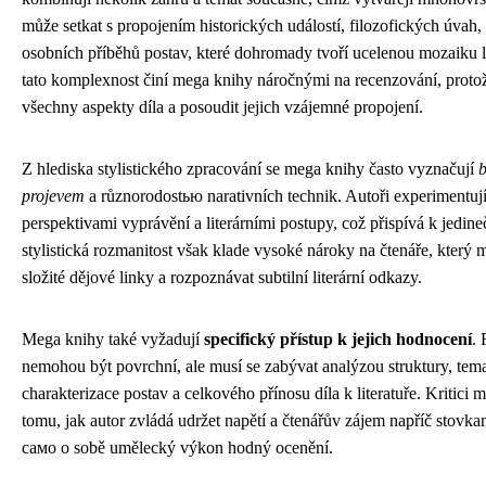
může setkat s propojením historických událostí, filozofických úvah, 
osobních příběhů postav, které dohromady tvoří ucelenou mozaiku l
tato komplexnost činí mega knihy náročnými na recenzování, protož
všechny aspekty díla a posoudit jejich vzájemné propojení.
Z hlediska stylistického zpracování se mega knihy často vyznačují
projevem
a různorodostью narativních technik. Autoři experimentují
perspektivami vyprávění a literárními postupy, což přispívá k jedine
stylistická rozmanitost však klade vysoké nároky na čtenáře, který 
složité dějové linky a rozpoznávat subtilní literární odkazy.
Mega knihy také vyžadují
specifický přístup k jejich hodnocení
. 
nemohou být povrchní, ale musí se zabývat analýzou struktury, tem
charakterizace postav a celkového přínosu díla k literatuře. Kritici
tomu, jak autor zvládá udržet napětí a čtenářův zájem napříč stovkami 
само o sobě umělecký výkon hodný ocenění.