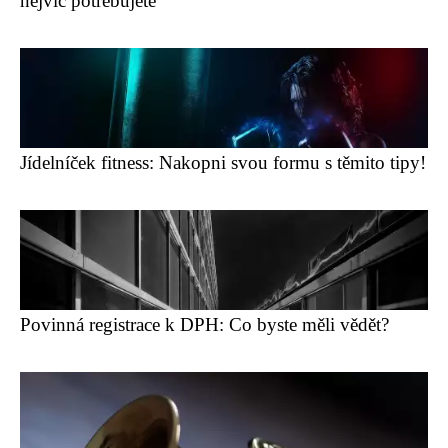
nejvíc potřebujete
Jídelníček fitness: Nakopni svou formu s těmito tipy!
Povinná registrace k DPH: Co byste měli vědět?