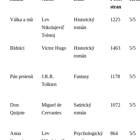
stran
Válka a mír
Lev
Historický
1225
5/5
Nikolajevič
román
Tolstoj
Bídníci
Victor Hugo
Historický
1463
5/5
román
Pán prstenů
J.R.R.
Fantasy
1178
5/5
Tolkien
Don
Miguel de
Satirický
1072
5/5
Quijote
Cervantes
román
Anna
Lev
Psychologický
864
5/5