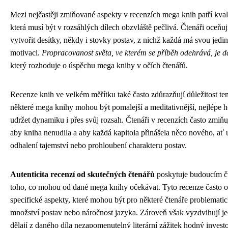
Mezi nejčastěji zmiňované aspekty v recenzích mega knih patří kvali
která musí být v rozsáhlých dílech obzvláště pečlivá. Čtenáři oceňují
vytvořit desítky, někdy i stovky postav, z nichž každá má svou jed
motivaci.
Propracovanost světa, ve kterém se příběh odehrává, je 
který rozhoduje o úspěchu mega knihy v očích čtenářů.
Recenze knih ve velkém měřítku také často zdůrazňují důležitost t
některé mega knihy mohou být pomalejší a meditativnější, nejlépe h
udržet dynamiku i přes svůj rozsah. Čtenáři v recenzích často zmiňují
aby kniha nenudila a aby každá kapitola přinášela něco nového, ať u
odhalení tajemství nebo prohloubení charakteru postav.
Autenticita recenzí od skutečných čtenářů
poskytuje budoucím č
toho, co mohou od dané mega knihy očekávat. Tyto recenze často o
specifické aspekty, které mohou být pro některé čtenáře problematické
množství postav nebo náročnost jazyka. Zároveň však vyzdvihují jed
dělají z daného díla nezapomenutelný literární zážitek hodný invest