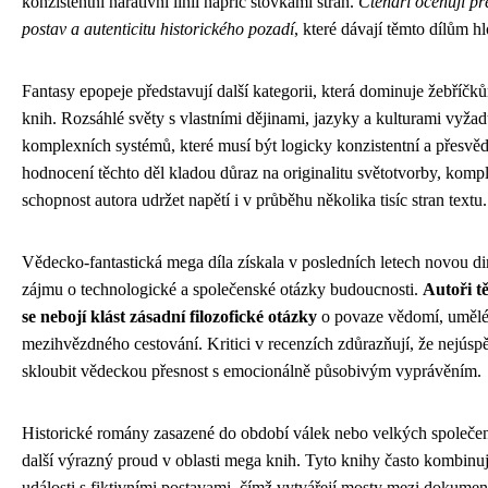
konzistentní narativní linii napříč stovkami stran.
Čtenáři oceňují p
postav a autenticitu historického pozadí
, které dávají těmto dílům 
Fantasy epopeje představují další kategorii, která dominuje žebříč
knih. Rozsáhlé světy s vlastními dějinami, jazyky a kulturami vyžad
komplexních systémů, které musí být logicky konzistentní a přesvěd
hodnocení těchto děl kladou důraz na originalitu světotvorby, kompl
schopnost autora udržet napětí i v průběhu několika tisíc stran textu.
Vědecko-fantastická mega díla získala v posledních letech novou d
zájmu o technologické a společenské otázky budoucnosti.
Autoři t
se nebojí klást zásadní filozofické otázky
o povaze vědomí, umělé 
mezihvězdného cestování. Kritici v recenzích zdůrazňují, že nejúsp
skloubit vědeckou přesnost s emocionálně působivým vyprávěním.
Historické romány zasazené do období válek nebo velkých společen
další výrazný proud v oblasti mega knih. Tyto knihy často kombinuj
události s fiktivními postavami, čímž vytvářejí mosty mezi dokumentá