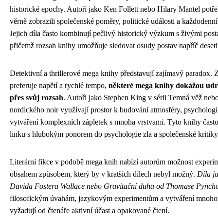
historické epochy. Autoři jako Ken Follett nebo Hilary Mantel potře
věrně zobrazili společenské poměry, politické události a každodenní 
Jejich díla často kombinují pečlivý historický výzkum s živými po
přičemž rozsah knihy umožňuje sledovat osudy postav napříč deseti
Detektivní a thrillerové mega knihy představují zajímavý paradox. Z
preferuje napětí a rychlé tempo,
některé mega knihy dokážou udrže
přes svůj rozsah
. Autoři jako Stephen King v sérii Temná věž nebo
nordického noir využívají prostor k budování atmosféry, psycholog
vytváření komplexních zápletek s mnoha vrstvami. Tyto knihy často
linku s hlubokým ponorem do psychologie zla a společenské kritiky
Literární fikce v podobě mega knih nabízí autorům možnost experi
obsahem způsobem, který by v kratších dílech nebyl možný.
Díla j
Davida Fostera Wallace nebo Gravitační duha od Thomase Pynch
filosofickým úvahám, jazykovým experimentům a vytváření mnohovr
vyžadují od čtenáře aktivní účast a opakované čtení.