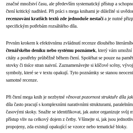
značné množství času, ale především systematický přístup a schopno
čtení kritický nadhled. Při práci s mega knihami je důležité si uvědo
recenzování kratších textů zde jednoduše nestačí
a je nutné přiz
specifickým potřebám rozsáhlého díla.
Prvním krokem k efektivnímu zvládnutí recenze dlouhého literárníh
čtenářského deníku nebo systému poznámek
, který vám umožní 
citáty a postřehy průběžně během čtení. Spoléhat se pouze na paměť 
stovky či tisíce stran naivní. Zaznamenávejte si klíčové scény, vývoj
symboly, které se v textu opakují. Tyto poznámky se stanou neocen
samotné recenze.
Při čtení mega knih je nezbytné
věnovat pozornost struktuře díla ja
díla často pracují s komplexními narativními strukturami, paralelní
časovými skoky. Snažte se identifikovat, jak autor organizuje svůj m
přístup vliv na celkový dojem z četby. Všímejte si, jak jsou jednotli
propojeny, zda existují opakující se vzorce nebo tematické bloky.