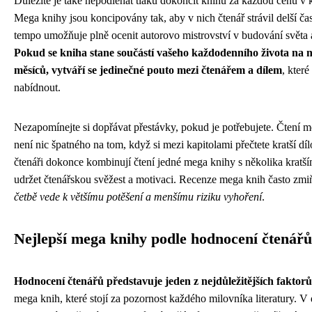
Důležité je také nepodléhat tlaku dokončit knihu za každou cenu v
Mega knihy jsou koncipovány tak, aby v nich čtenář strávil delší ča
tempo umožňuje plně ocenit autorovo mistrovství v budování světa a
Pokud se kniha stane součástí vašeho každodenního života na 
měsíců, vytváří se jedinečné pouto mezi čtenářem a dílem
, kter
nabídnout.
Nezapomínejte si dopřávat přestávky, pokud je potřebujete. Čtení 
není nic špatného na tom, když si mezi kapitolami přečtete kratší dí
čtenáři dokonce kombinují čtení jedné mega knihy s několika kratší
udržet čtenářskou svěžest a motivaci. Recenze mega knih často zmi
četbě vede k většímu potěšení a menšímu riziku vyhoření
.
Nejlepší mega knihy podle hodnocení čtenářů
Hodnocení čtenářů představuje jeden z nejdůležitějších faktorů
mega knih, které stojí za pozornost každého milovníka literatury. V 