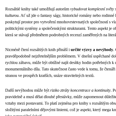
Rozsáhlé knihy také umožňují autorům
vybudovat komplexní světy s
kulturou
. Ať už jde o fantasy ságy, historické romány nebo rodinné
poskytují prostor pro vytvoření mnohovrstevnatých společností s vla
politickými systémy a společenskými strukturami. Tento aspekt je ob
která se stávají předmětem podrobných recenzí zaměřených na literá
Nicméně čtení rozsáhlých knih přináší i
určité výzvy a nevýhody
.
pravděpodobně nejzřetelnějším problémem. V dnešní uspěchané dob
rychlou zábavu, může být obtížné najít desítky hodin potřebných k
monumentálního díla. Tato skutečnost často vede k tomu, že čtenář
stranou ve prospěch kratších, snáze stravitelných textů.
Další nevýhodou může být
riziko ztráty koncentrace a kontinuity
. P
pravidelně a musí dělat dlouhé přestávky, může zapomenout důležité
vztahy mezi postavami. To platí zejména pro knihy s rozsáhlým ob
složitými paralelními dějovými liniemi, což je aspekt, který mega k