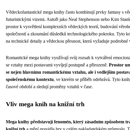
Vědeckofantastické mega knihy často kombinují prvky fantasy s v
futuristickými vizemi. Autoři jako Neal Stephenson nebo Kim Stanl
prostor k vysvětlení komplexních vědeckých teorií, budování věr
společností a zkoumání důsledků technologického pokroku. Tyto k
na technické detaily a vědeckou přesnost, která vyžaduje podrobné 
Romantické mega knihy využívají svůj rozsah k vytváření emocioná
se vztahy mezi postavami vyvíjejí postupně a přirozeně.
Prostor u
se nejen hlavnímu romantickému vztahu, ale i vedlejším post
společenskému kontextu
, ve kterém se příběh odehrává. Tyto knih
časové období a sledují proměny vztahů v čase.
Vliv mega knih na knižní trh
Mega knihy představují fenomén, který zásadním způsobem tr
knižní trh
a mění pravidla hry v celém nakladatelském průmyslu. Tyt