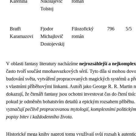
Karenina
Nikolajevič
román
Tolstoj
Bratři
Fjodor
Filozofický
796
5/5
Karamazovi
Michajlovič
román
Dostojevskij
V oblasti fantasy literatury nacházíme
nejrozsáhlejší a nejkomple
často tvoří součást mnohasvazkových sérií. Tyto díla si mohou dovo
budování světa, vytváření propracovaných magických systémů a pře
s vlastními příběhovými linkami. Autoři jako George R. R. Martin
dokazují, že čtenáři fantasy jsou ochotni investovat čas do čtení tis
pokud je odměněn bohatstvím detailů a epickým rozsahem příběhu
vyznačují pečlivě propracovanou mytologií, komplexními politickými
popisy bitev i každodenního života
.
Historické mega knihy naproti tomu využívají svůj rozsah k autent