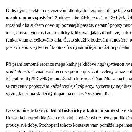
Důležitým aspektem recenzování dlouhých literárních děl je také
sc
ocenit tempo vyprávění
. Zatímco v kratších textech může být každ
rozsáhlá díla si často dovolují pomalejší pasáže, detailní popisy neb
toho, abyste tyto části automaticky kritizovali jako zdlouhavé, pokus
funkci v rámci celkového díla. Často slouží k budování atmosféry, 
postav nebo k vytvoření kontrastů s dynamičtějšími částmi příběhu.
Při psaní samotné recenze mega knihy je klíčové
najít správnou ro
přehledností
. Čtenáři vaší recenze potřebují získat ucelený obraz o
být zahrnuti příliš velkým množstvím informací. Zaměřte se na hlavní
se ztráceli v popisování každé vedlejší zápletky. Vyberte ty nejdůleži
vývoj, který má skutečný dopad na celkové vyznění díla.
Nezapomínejte také zohlednit
historický a kulturní kontext
, ve kt
Rozsáhlá literární díla často reflektují společenské změny, politické 
proudy své doby. Pochopení tohoto kontextu vám pomůže lépe inte