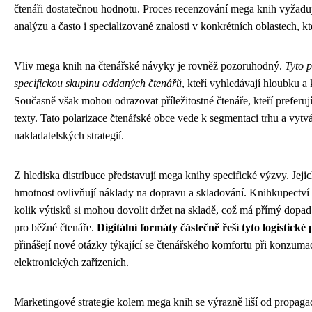
čtenáři dostatečnou hodnotu. Proces recenzování mega knih vyžaduj
analýzu a často i specializované znalosti v konkrétních oblastech, kt
Vliv mega knih na čtenářské návyky je rovněž pozoruhodný.
Tyto p
specifickou skupinu oddaných čtenářů
, kteří vyhledávají hloubku 
Současně však mohou odrazovat příležitostné čtenáře, kteří preferují 
texty. Tato polarizace čtenářské obce vede k segmentaci trhu a vytv
nakladatelských strategií.
Z hlediska distribuce představují mega knihy specifické výzvy. Jejic
hmotnost ovlivňují náklady na dopravu a skladování. Knihkupectví 
kolik výtisků si mohou dovolit držet na skladě, což má přímý dopad 
pro běžné čtenáře.
Digitální formáty částečně řeší tyto logistick
přinášejí nové otázky týkající se čtenářského komfortu při konzumac
elektronických zařízeních.
Marketingové strategie kolem mega knih se výrazně liší od propagac