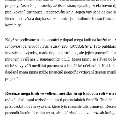
projekty, často čítající stovky až tisíce stran, vytvářejí zcela novou
publikování, distribuce i recenzování knih. Jejich vliv sahá daleko
literárního světa a dotýká se ekonomických, kulturních i sociálních 
komunity.
Když se podíváme na ekonomický dopad mega knih na knižní trh,
schopnost generovat výrazné zisky pro nakladatelství
. Tyto publika
investice do výroby, marketingu a distribuce, ale jejich potenciální
mnohem vyšší než u standardních titulů. Mega knihy se stávají udá
nichž se vytváří mediální pozornost a čtenářské očekávání. Naklada
úspěšná mega kniha může finančně podpořit vydávání desítek menší
projektů.
Recenze mega knih ve velkém měřítku hrají klíčovou roli v utv
ovlivňují nákupní rozhodnutí tisíců potenciálních čtenářů. Tradiční li
přizpůsobit novým výzvám, které tyto rozsáhlé díla přinášejí. Recen
posoudit literární kvalitu textu, ale také zhodnotit, zda rozsah knihy