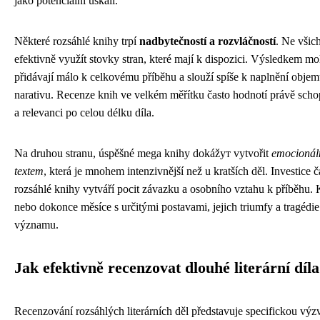
jako potenciální úskalí.
Některé rozsáhlé knihy trpí
nadbytečností a rozvláčností
. Ne všic
efektivně využít stovky stran, které mají k dispozici. Výsledkem mo
přidávají málo k celkovému příběhu a slouží spíše k naplnění obje
narativu. Recenze knih ve velkém měřítku často hodnotí právě scho
a relevanci po celou délku díla.
Na druhou stranu, úspěšné mega knihy dokážут vytvořit
emocionál
textem
, která je mnohem intenzivnější než u kratších děl. Investice č
rozsáhlé knihy vytváří pocit závazku a osobního vztahu k příběhu. 
nebo dokonce měsíce s určitými postavami, jejich triumfy a tragédie
významu.
Jak efektivně recenzovat dlouhé literární díla
Recenzování rozsáhlých literárních děl představuje specifickou výz