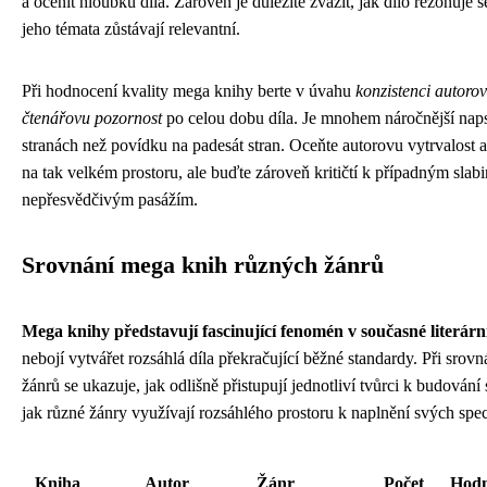
a ocenit hloubku díla. Zároveň je důležité zvážit, jak dílo rezonuje 
jeho témata zůstávají relevantní.
Při hodnocení kvality mega knihy berte v úvahu
konzistenci autorov
čtenářovu pozornost
po celou dobu díla. Je mnohem náročnější napsa
stranách než povídku na padesát stran. Oceňte autorovu vytrvalost a
na tak velkém prostoru, ale buďte zároveň kritičtí k případným sl
nepřesvědčivým pasážím.
Srovnání mega knih různých žánrů
Mega knihy představují fascinující fenomén v současné literárn
nebojí vytvářet rozsáhlá díla překračující běžné standardy. Při sro
žánrů se ukazuje, jak odlišně přistupují jednotliví tvůrci k budování 
jak různé žánry využívají rozsáhlého prostoru k naplnění svých spec
Kniha
Autor
Žánr
Počet
Hodn