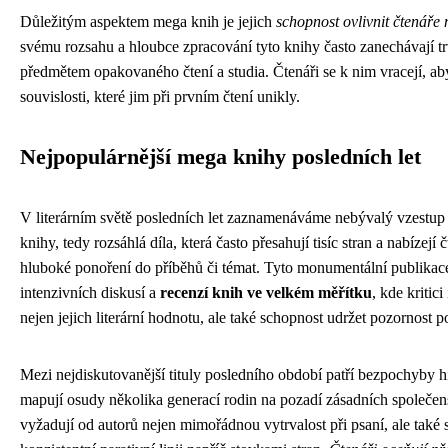
Důležitým aspektem mega knih je jejich
schopnost ovlivnit čtenáře
svému rozsahu a hloubce zpracování tyto knihy často zanechávají tr
předmětem opakovaného čtení a studia. Čtenáři se k nim vracejí, a
souvislosti, které jim při prvním čtení unikly.
Nejpopulárnější mega knihy posledních let
V literárním světě posledních let zaznamenáváme nebývalý vzestu
knihy, tedy rozsáhlá díla, která často přesahují tisíc stran a nabízej
hluboké ponoření do příběhů či témat. Tyto monumentální publikac
intenzivních diskusí a
recenzí knih ve velkém měřítku
, kde kritic
nejen jejich literární hodnotu, ale také schopnost udržet pozornost 
Mezi nejdiskutovanější tituly posledního období patří bezpochyby hi
mapují osudy několika generací rodin na pozadí zásadních společe
vyžadují od autorů nejen mimořádnou vytrvalost při psaní, ale také 