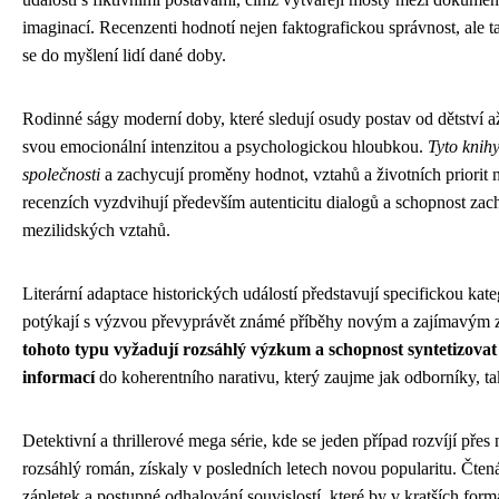
imaginací. Recenzenti hodnotí nejen faktografickou správnost, ale ta
se do myšlení lidí dané doby.
Rodinné ságy moderní doby, které sledují osudy postav od dětství až 
svou emocionální intenzitou a psychologickou hloubkou.
Tyto knihy
společnosti
a zachycují proměny hodnot, vztahů a životních priorit na
recenzích vyzdvihují především autenticitu dialogů a schopnost zac
mezilidských vztahů.
Literární adaptace historických událostí představují specifickou kateg
potýkají s výzvou převyprávět známé příběhy novým a zajímavým
tohoto typu vyžadují rozsáhlý výzkum a schopnost syntetizova
informací
do koherentního narativu, který zaujme jak odborníky, tak
Detektivní a thrillerové mega série, kde se jeden případ rozvíjí pře
rozsáhlý román, získaly v posledních letech novou popularitu. Čten
zápletek a postupné odhalování souvislostí, které by v kratších fo