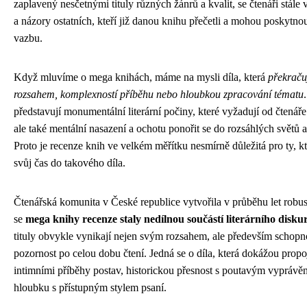
zaplavený nesčetnými tituly různých žánrů a kvalit, se čtenáři stále 
a názory ostatních, kteří již danou knihu přečetli a mohou poskytno
vazbu.
Když mluvíme o mega knihách, máme na mysli díla, která
překraču
rozsahem, komplexností příběhu nebo hloubkou zpracování tématu
představují monumentální literární počiny, které vyžadují od čtenáře
ale také mentální nasazení a ochotu ponořit se do rozsáhlých světů 
Proto je recenze knih ve velkém měřítku nesmírně důležitá pro ty, kt
svůj čas do takového díla.
Čtenářská komunita v České republice vytvořila v průběhu let robu
se
mega knihy recenze staly nedílnou součástí literárního disku
tituly obvykle vynikají nejen svým rozsahem, ale především schopno
pozornost po celou dobu čtení. Jedná se o díla, která dokážou propoj
intimními příběhy postav, historickou přesnost s poutavým vyprávě
hloubku s přístupným stylem psaní.