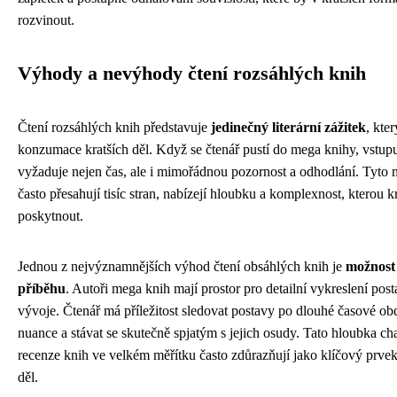
rozvinout.
Výhody a nevýhody čtení rozsáhlých knih
Čtení rozsáhlých knih představuje
jedinečný literární zážitek
, kte
konzumace kratších děl. Když se čtenář pustí do mega knihy, vstupu
vyžaduje nejen čas, ale i mimořádnou pozornost a odhodlání. Tyto 
často přesahují tisíc stran, nabízejí hloubku a komplexnost, kterou 
poskytnout.
Jednou z nejvýznamnějších výhod čtení obsáhlých knih je
možnost 
příběhu
. Autoři mega knih mají prostor pro detailní vykreslení posta
vývoje. Čtenář má příležitost sledovat postavy po dlouhé časové obd
nuance a stávat se skutečně spjatým s jejich osudy. Tato hloubka cha
recenze knih ve velkém měřítku často zdůrazňují jako klíčový prve
děl.