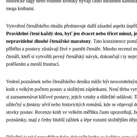
historické ságy nebo rodinné kroniky bývají často ideálními kandidá
mega knihami.
Vytvoření čtenářského rituálu představuje další zásadní aspekt úspě
Pravidelné čtení každý den, byť jen dvacet nebo třicet minut, je
nepravidelné dlouhé čtenářské maratony
. Tato konzistence pomá
příběhu a postavy zůstávají živé v paměti čtenáře. Mnoho recenzí m
čtenáři, kteří si vytvořili pevný čtenářský návyk, dokončují i ty nejro
potěšením a menší frustrací.
Vedení poznámek nebo čtenářského deníku může být neocenitelným
knih s velkým počtem postav a složitými zápletkami. Není třeba vytvá
si zaznamenávat klíčové postavy, jejich vztahy a důležité události.
T
užitečný u fantasy sérií nebo historických románů
, kde se objevují 
stovky postav. Recenze knih ve velkém měřítku často upozorňují, že 
poznámky, mají z četby hlubší zážitek a lépe rozumí složitějším děj