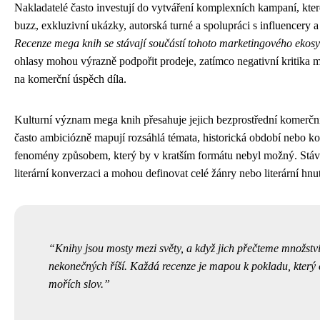
Nakladatelé často investují do vytváření komplexních kampaní, kter
buzz, exkluzivní ukázky, autorská turné a spolupráci s influencery a 
Recenze mega knih se stávají součástí tohoto marketingového ekos
ohlasy mohou výrazně podpořit prodeje, zatímco negativní kritika m
na komerční úspěch díla.
Kulturní význam mega knih přesahuje jejich bezprostřední komerčn
často ambiciózně mapují rozsáhlá témata, historická období nebo k
fenomény způsobem, který by v kratším formátu nebyl možný. Stáva
literární konverzaci a mohou definovat celé žánry nebo literární hnut
Knihy jsou mosty mezi světy, a když jich přečteme množství
nekonečných říší. Každá recenze je mapou k pokladu, který 
mořích slov.