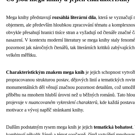
Mega knihy představují
rozsáhlá literární díla
, která se vyznačují
objemem, ale především hloubkou zpracování tématu a komplexnost
obvykle přesahují hranici tisíce stran a vyžadují od čtenáře značné č
nasazení. V kontextu moderní literatury se mega knihy staly fenomé
pozornost jak náročných čtenářů, tak literárních kritiků zabývajícíc
velkém měřítku.
Charakteristickým znakem mega knih
je jejich schopnost vytvoři
propracovanou strukturou postav, dějových linií a tematických rovin
monumentálních děl věnují značnou pozornost detailům, což umožň
příběhu na mnohem hlubší úrovni než u běžných románů. Tato hlou
projevuje v
nuancovaném vykreslení charakterů
, kde každá postava 
motivace a vývoj napříč stránkami knihy.
Dalším podstatným rysem mega knih je jejich
tematická bohatost
.
kombinují několik žánrů a témat současně, čímž vytvářejí mnohovrst