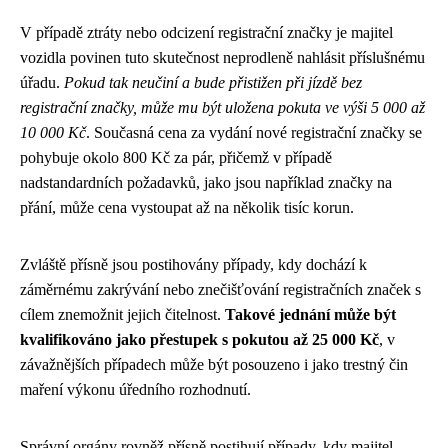
V případě ztráty nebo odcizení registrační značky je majitel
vozidla povinen tuto skutečnost neprodleně nahlásit příslušnému
úřadu.
Pokud tak neučiní a bude přistižen při jízdě bez
registrační značky, může mu být uložena pokuta ve výši 5 000 až
10 000 Kč
. Současná cena za vydání nové registrační značky se
pohybuje okolo 800 Kč za pár, přičemž v případě
nadstandardních požadavků, jako jsou například značky na
přání, může cena vystoupat až na několik tisíc korun.
Zvláště přísně jsou postihovány případy, kdy dochází k
záměrnému zakrývání nebo znečišťování registračních značek s
cílem znemožnit jejich čitelnost.
Takové jednání může být
kvalifikováno jako přestupek s pokutou až 25 000 Kč
, v
závažnějších případech může být posouzeno i jako trestný čin
maření výkonu úředního rozhodnutí.
Správní orgány rovněž přísně postihují případy, kdy majitel