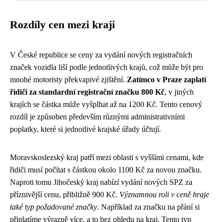
Rozdíly cen mezi kraji
V České republice se ceny za vydání nových registračních
značek vozidla liší podle jednotlivých krajů, což může být pro
mnohé motoristy překvapivé zjištění.
Zatímco v Praze zaplatí
řidiči za standardní registrační značku 800 Kč
, v jiných
krajích se částka může vyšplhat až na 1200 Kč. Tento cenový
rozdíl je způsoben především různými administrativními
poplatky, které si jednotlivé krajské úřady účtují.
Moravskoslezský kraj patří mezi oblasti s vyššími cenami, kde
řidiči musí počítat s částkou okolo 1100 Kč za novou značku.
Naproti tomu Jihočeský kraj nabízí vydání nových SPZ za
příznivější cenu, přibližně 900 Kč.
Významnou roli v ceně hraje
také typ požadované značky
. Například za značku na přání si
připlatíme výrazně více, a to bez ohledu na kraj. Tento typ