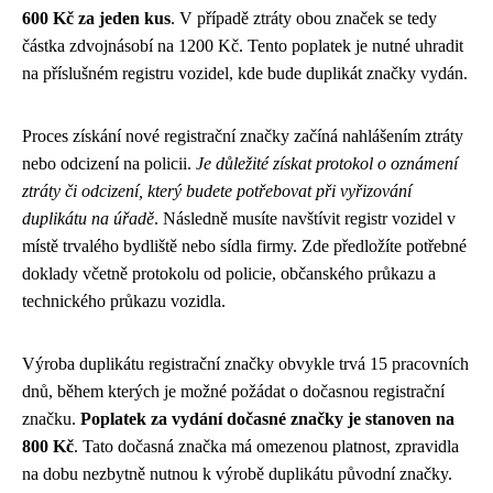
600 Kč za jeden kus
. V případě ztráty obou značek se tedy
částka zdvojnásobí na 1200 Kč. Tento poplatek je nutné uhradit
na příslušném registru vozidel, kde bude duplikát značky vydán.
Proces získání nové registrační značky začíná nahlášením ztráty
nebo odcizení na policii.
Je důležité získat protokol o oznámení
ztráty či odcizení, který budete potřebovat při vyřizování
duplikátu na úřadě
. Následně musíte navštívit registr vozidel v
místě trvalého bydliště nebo sídla firmy. Zde předložíte potřebné
doklady včetně protokolu od policie, občanského průkazu a
technického průkazu vozidla.
Výroba duplikátu registrační značky obvykle trvá 15 pracovních
dnů, během kterých je možné požádat o dočasnou registrační
značku.
Poplatek za vydání dočasné značky je stanoven na
800 Kč
. Tato dočasná značka má omezenou platnost, zpravidla
na dobu nezbytně nutnou k výrobě duplikátu původní značky.