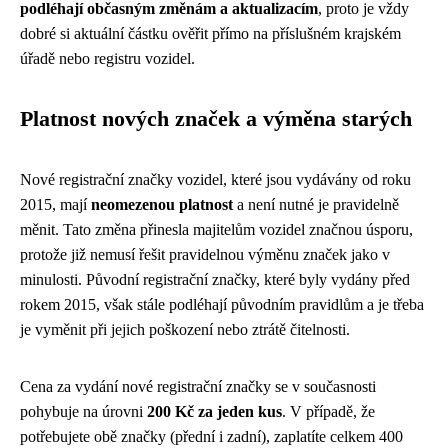
podléhají občasným změnám a aktualizacím
, proto je vždy
dobré si aktuální částku ověřit přímo na příslušném krajském
úřadě nebo registru vozidel.
Platnost nových značek a výměna starých
Nové registrační značky vozidel, které jsou vydávány od roku
2015, mají
neomezenou platnost
a není nutné je pravidelně
měnit. Tato změna přinesla majitelům vozidel značnou úsporu,
protože již nemusí řešit pravidelnou výměnu značek jako v
minulosti. Původní registrační značky, které byly vydány před
rokem 2015, však stále podléhají původním pravidlům a je třeba
je vyměnit při jejich poškození nebo ztrátě čitelnosti.
Cena za vydání nové registrační značky se v současnosti
pohybuje na úrovni
200 Kč za jeden kus
. V případě, že
potřebujete obě značky (přední i zadní), zaplatíte celkem 400