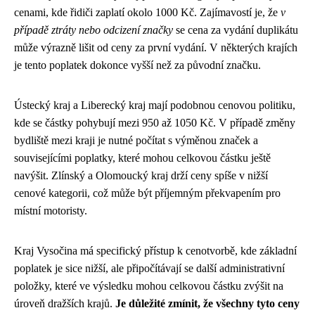
cenami, kde řidiči zaplatí okolo 1000 Kč. Zajímavostí je, že
v
případě ztráty nebo odcizení značky
se cena za vydání duplikátu
může výrazně lišit od ceny za první vydání. V některých krajích
je tento poplatek dokonce vyšší než za původní značku.
Ústecký kraj a Liberecký kraj mají podobnou cenovou politiku,
kde se částky pohybují mezi 950 až 1050 Kč. V případě změny
bydliště mezi kraji je nutné počítat s výměnou značek a
souvisejícími poplatky, které mohou celkovou částku ještě
navýšit. Zlínský a Olomoucký kraj drží ceny spíše v nižší
cenové kategorii, což může být příjemným překvapením pro
místní motoristy.
Kraj Vysočina má specifický přístup k cenotvorbě, kde základní
poplatek je sice nižší, ale připočítávají se další administrativní
položky, které ve výsledku mohou celkovou částku zvýšit na
úroveň dražších krajů.
Je důležité zmínit, že všechny tyto ceny