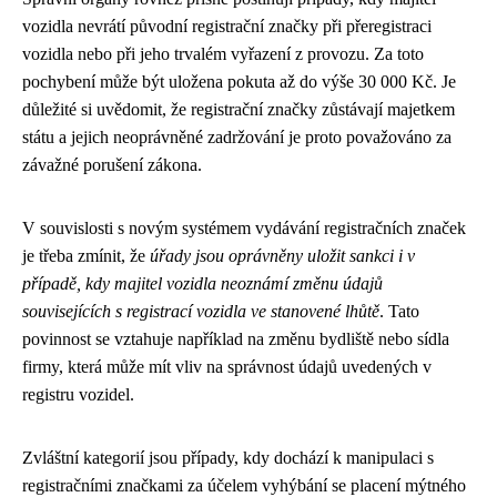
vozidla nevrátí původní registrační značky při přeregistraci
vozidla nebo při jeho trvalém vyřazení z provozu. Za toto
pochybení může být uložena pokuta až do výše 30 000 Kč. Je
důležité si uvědomit, že registrační značky zůstávají majetkem
státu a jejich neoprávněné zadržování je proto považováno za
závažné porušení zákona.
V souvislosti s novým systémem vydávání registračních značek
je třeba zmínit, že
úřady jsou oprávněny uložit sankci i v
případě, kdy majitel vozidla neoznámí změnu údajů
souvisejících s registrací vozidla ve stanovené lhůtě
. Tato
povinnost se vztahuje například na změnu bydliště nebo sídla
firmy, která může mít vliv na správnost údajů uvedených v
registru vozidel.
Zvláštní kategorií jsou případy, kdy dochází k manipulaci s
registračními značkami za účelem vyhýbání se placení mýtného