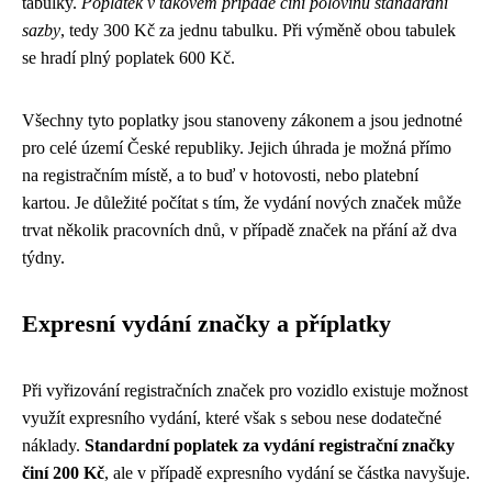
tabulky.
Poplatek v takovém případě činí polovinu standardní
sazby
, tedy 300 Kč za jednu tabulku. Při výměně obou tabulek
se hradí plný poplatek 600 Kč.
Všechny tyto poplatky jsou stanoveny zákonem a jsou jednotné
pro celé území České republiky. Jejich úhrada je možná přímo
na registračním místě, a to buď v hotovosti, nebo platební
kartou. Je důležité počítat s tím, že vydání nových značek může
trvat několik pracovních dnů, v případě značek na přání až dva
týdny.
Expresní vydání značky a příplatky
Při vyřizování registračních značek pro vozidlo existuje možnost
využít expresního vydání, které však s sebou nese dodatečné
náklady.
Standardní poplatek za vydání registrační značky
činí 200 Kč
, ale v případě expresního vydání se částka navyšuje.