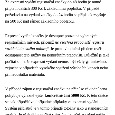
Za expresní vydání registrační značky do 48 hodin je nutné
připlatit dalších 300 Kč k základnímu poplatku. V případě
požadavku na vydání značky do 24 hodin se příplatek zvyšuje
na 500 Kč nad rámec základního poplatku.
Expresní vydání značky je dostupné pouze na vybraných
registračních místech, přičemž
ne všechna pracoviště registru
vozidel tuto službu nabízejí
. Je proto vhodné si předem ověřit
dostupnost této služby na konkrétním pracovišti. Důležité je také
počítat s tím, že expresní vydání nemusí být vždy garantováno,
zejména v případech vysokého vytížení výrobních kapacit nebo
při nedostatku materiálu.
V případě zájmu o registrační značku na přání se základní cena
pohybuje výrazně výše,
konkrétně činí 5000 Kč
. K této částce
se pak připočítávají případné příplatky za expresní vydání.
Systém příplatků je v tomto případě totožný jako u standardních
značek. Je však třeba počítat s tím, že u značek na přání může