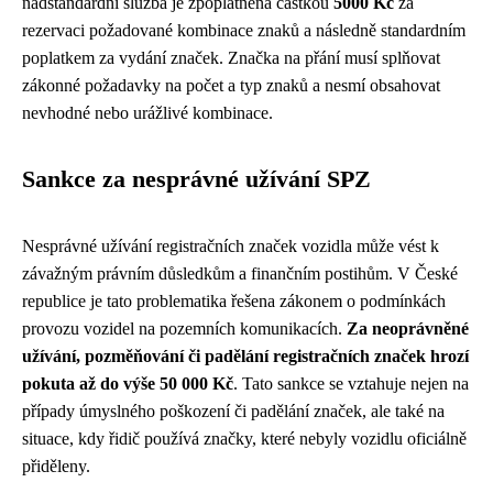
nadstandardní služba je zpoplatněna částkou
5000 Kč
za
rezervaci požadované kombinace znaků a následně standardním
poplatkem za vydání značek. Značka na přání musí splňovat
zákonné požadavky na počet a typ znaků a nesmí obsahovat
nevhodné nebo urážlivé kombinace.
Sankce za nesprávné užívání SPZ
Nesprávné užívání registračních značek vozidla může vést k
závažným právním důsledkům a finančním postihům. V České
republice je tato problematika řešena zákonem o podmínkách
provozu vozidel na pozemních komunikacích.
Za neoprávněné
užívání, pozměňování či padělání registračních značek hrozí
pokuta až do výše 50 000 Kč
. Tato sankce se vztahuje nejen na
případy úmyslného poškození či padělání značek, ale také na
situace, kdy řidič používá značky, které nebyly vozidlu oficiálně
přiděleny.