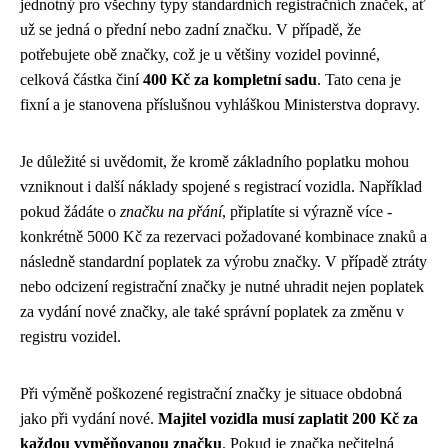
jednotný pro všechny typy standardních registračních značek, ať
už se jedná o přední nebo zadní značku. V případě, že
potřebujete obě značky, což je u většiny vozidel povinné,
celková částka činí
400 Kč za kompletní sadu
. Tato cena je
fixní a je stanovena příslušnou vyhláškou Ministerstva dopravy.
Je důležité si uvědomit, že kromě základního poplatku mohou
vzniknout i další náklady spojené s registrací vozidla. Například
pokud žádáte o
značku na přání
, připlatíte si výrazně více -
konkrétně 5000 Kč za rezervaci požadované kombinace znaků a
následně standardní poplatek za výrobu značky. V případě ztráty
nebo odcizení registrační značky je nutné uhradit nejen poplatek
za vydání nové značky, ale také správní poplatek za změnu v
registru vozidel.
Při výměně poškozené registrační značky je situace obdobná
jako při vydání nové.
Majitel vozidla musí zaplatit 200 Kč za
každou vyměňovanou značku
. Pokud je značka nečitelná