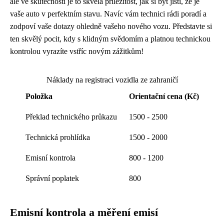
ale ve skutečnosti je to skvělá příležitost, jak si být jistí, že je
vaše auto v perfektním stavu. Navíc vám technici rádi poradí a
zodpoví vaše dotazy ohledně vašeho nového vozu. Představte si
ten skvělý pocit, kdy s klidným svědomím a platnou technickou
kontrolou vyrazíte vstříc novým zážitkům!
Náklady na registraci vozidla ze zahraničí
Položka
Orientační cena (Kč)
Překlad technického průkazu
1500 - 2500
Technická prohlídka
1500 - 2000
Emisní kontrola
800 - 1200
Správní poplatek
800
Emisní kontrola a měření emisí