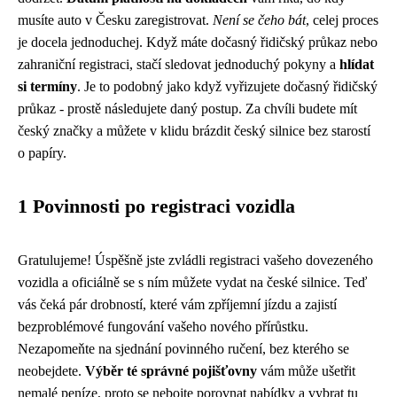
musíte auto v Česku zaregistrovat.
Není se čeho bát
, celej proces
je docela jednoduchej. Když máte dočasný řidičský průkaz nebo
zahraniční registraci, stačí sledovat jednoduchý pokyny a
hlídat
si termíny
. Je to podobný jako když vyřizujete dočasný řidičský
průkaz - prostě následujete daný postup. Za chvíli budete mít
český značky a můžete v klidu brázdit český silnice bez starostí
o papíry.
1 Povinnosti po registraci vozidla
Gratulujeme! Úspěšně jste zvládli registraci vašeho dovezeného
vozidla a oficiálně se s ním můžete vydat na české silnice. Teď
vás čeká pár drobností, které vám zpříjemní jízdu a zajistí
bezproblémové fungování vašeho nového přírůstku.
Nezapomeňte na sjednání povinného ručení, bez kterého se
neobejdete.
Výběr té správné pojišťovny
vám může ušetřit
nemalé peníze, proto se nebojte porovnat nabídky a vybrat tu