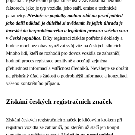
poplatků. Výše těchto poplatků se liší v závislosti na několika
faktorech, jako je typ vozidla, jeho stáří, emise a technické
parametry.
Přestože se poplatky mohou zdát na první pohled
jako další náklad, je důležité si uvědomit, že jejich úhrada je
investicí do bezproblémového a legálního provozu vašeho vozu
v České republice.
Díky registraci získáte potřebné doklady a
budete moci bez obav využívat svůj vůz na českých silnicích.
Mnoho lidí, kteří se rozhodli pro dovoz vozidla ze zahraničí,
hodnotí proces registrace pozitivně a oceňují zejména
přehlednost informací a vstřícnost úředníků. Neváhejte se obrátit
na příslušný úřad s žádostí o podrobnější informace a konzultaci
vašeho konkrétního případu.
Získání českých registračních značek
Získání českých registračních značek je klíčovým krokem při
registraci vozidla ze zahraničí, po kterém už stačí jen koupit
vignette cz
a můžete vyrazit.
I když to na první pohled