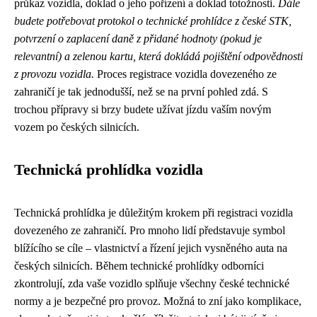
průkaz vozidla, doklad o jeho pořízení a doklad totožnosti.
Dále
budete potřebovat protokol o technické prohlídce z české STK,
potvrzení o zaplacení daně z přidané hodnoty (pokud je
relevantní) a zelenou kartu, která dokládá pojištění odpovědnosti
z provozu vozidla.
Proces registrace vozidla dovezeného ze
zahraničí je tak jednodušší, než se na první pohled zdá. S
trochou přípravy si brzy budete užívat jízdu vaším novým
vozem po českých silnicích.
Technická prohlídka vozidla
Technická prohlídka je důležitým krokem při registraci vozidla
dovezeného ze zahraničí. Pro mnoho lidí představuje symbol
blížícího se cíle – vlastnictví a řízení jejich vysněného auta na
českých silnicích. Během technické prohlídky odborníci
zkontrolují, zda vaše vozidlo splňuje všechny české technické
normy a je bezpečné pro provoz. Možná to zní jako komplikace,