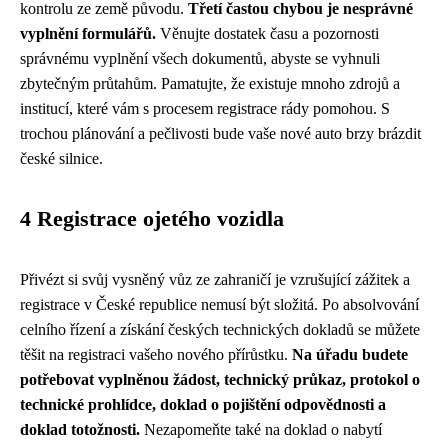
kontrolu ze země původu.
Třetí častou chybou je nesprávné
vyplnění formulářů.
Věnujte dostatek času a pozornosti
správnému vyplnění všech dokumentů, abyste se vyhnuli
zbytečným průtahům. Pamatujte, že existuje mnoho zdrojů a
institucí, které vám s procesem registrace rády pomohou. S
trochou plánování a pečlivosti bude vaše nové auto brzy brázdit
české silnice.
4 Registrace ojetého vozidla
Přivézt si svůj vysněný vůz ze zahraničí je vzrušující zážitek a
registrace v České republice nemusí být složitá. Po absolvování
celního řízení a získání českých technických dokladů se můžete
těšit na registraci vašeho nového přírůstku.
Na úřadu budete
potřebovat vyplněnou žádost, technický průkaz, protokol o
technické prohlídce, doklad o pojištění odpovědnosti a
doklad totožnosti.
Nezapomeňte také na doklad o nabytí