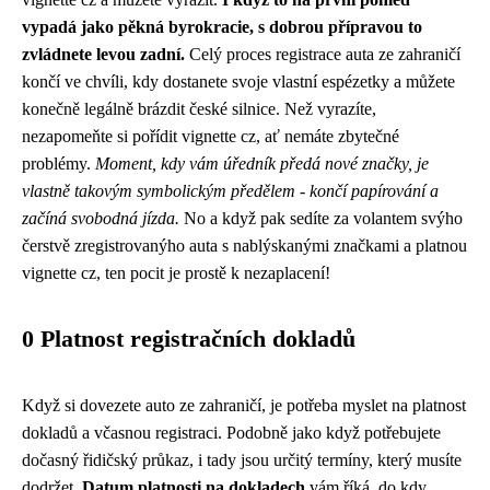
vypadá jako pěkná byrokracie, s dobrou přípravou to
zvládnete levou zadní.
Celý proces registrace auta ze zahraničí
končí ve chvíli, kdy dostanete svoje vlastní espézetky a můžete
konečně legálně brázdit české silnice. Než vyrazíte,
nezapomeňte si pořídit vignette cz, ať nemáte zbytečné
problémy.
Moment, kdy vám úředník předá nové značky, je
vlastně takovým symbolickým předělem - končí papírování a
začíná svobodná jízda.
No a když pak sedíte za volantem svýho
čerstvě zregistrovanýho auta s nablýskanými značkami a platnou
vignette cz, ten pocit je prostě k nezaplacení!
0 Platnost registračních dokladů
Když si dovezete auto ze zahraničí, je potřeba myslet na platnost
dokladů a včasnou registraci. Podobně jako když potřebujete
dočasný řidičský průkaz
, i tady jsou určitý termíny, který musíte
dodržet.
Datum platnosti na dokladech
vám říká, do kdy