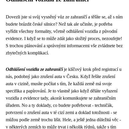
Dovezli jste si svůj vysněný vůz ze zahraničí a těšíte se, až s ním
budete brázdit české silnice? Než tak ale učiníte, je potřeba
vyřídit všechny formality, včetně odhlášení vozidla z původní
evidence. I když se to může zdát jako složitý proces, nezoufejte!
S trochou plánování a správnými informacemi vše zvládnete bez
zbytečných komplikací.
Odhlášení vozidla ze zahraničí
je klíčový krok před registrací u
nás, podobný jako
zrušení auta
v Česku. Když řešíte zrušení
auta v cizině, musíte počítat s tím, že každá země má svoje
specifika a papírování. Je to vlastně jako když děláte
vyřazení
vozidla z evidence
tady, akorát komunikujete se zahraničním
úřadem. No a ty doklady, co budete potřebovat - techničák,
potvrzení o zrušení auta v té cizí zemi a doklad totožnosti - se
můžou podle země trochu lišit. Hele, a ještě jedna důležitá věc -
v některých zemích to může trvat i několik týdnů, takže s tím