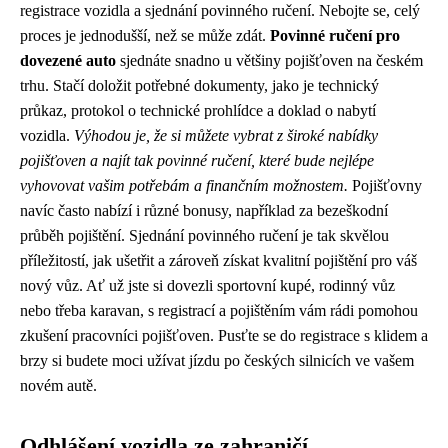
registrace vozidla a sjednání povinného ručení. Nebojte se, celý
proces je jednodušší, než se může zdát.
Povinné ručení pro
dovezené auto
sjednáte snadno u většiny pojišťoven na českém
trhu. Stačí doložit potřebné dokumenty, jako je technický
průkaz, protokol o technické prohlídce a doklad o nabytí
vozidla.
Výhodou je, že si můžete vybrat z široké nabídky
pojišťoven a najít tak povinné ručení, které bude nejlépe
vyhovovat vašim potřebám a finančním možnostem.
Pojišťovny
navíc často nabízí i různé bonusy, například za bezeškodní
průběh pojištění. Sjednání povinného ručení je tak skvělou
příležitostí, jak ušetřit a zároveň získat kvalitní pojištění pro váš
nový vůz. Ať už jste si dovezli sportovní kupé, rodinný vůz
nebo třeba karavan, s registrací a pojištěním vám rádi pomohou
zkušení pracovníci pojišťoven. Pusťte se do registrace s klidem a
brzy si budete moci užívat jízdu po českých silnicích ve vašem
novém autě.
Odhlášení vozidla ze zahraničí