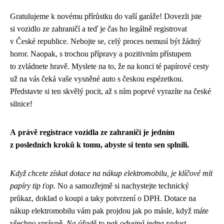
Gratulujeme k novému přírůstku do vaší garáže! Dovezli jste
si vozidlo ze zahraničí a teď je čas ho legálně registrovat
v České republice. Nebojte se, celý proces nemusí být žádný
horor. Naopak, s trochou přípravy a pozitivním přístupem
to zvládnete hravě. Myslete na to, že na konci té papírové cesty
už na vás čeká vaše vysněné auto s českou espézetkou.
Představte si ten skvělý pocit, až s ním poprvé vyrazíte na české
silnice!
A právě registrace vozidla ze zahraničí je jedním
z posledních kroků k tomu, abyste si tento sen splnili.
Když chcete získat dotace na nákup elektromobilu, je klíčové mít
papíry tip ťop.
No a samozřejmě si nachystejte technický
průkaz, doklad o koupi a taky potvrzení o DPH.
Dotace na
nákup elektromobilu
vám pak projdou jak po másle, když máte
všechno správně.
Na úřadě to pak odsejpá jedna radost.