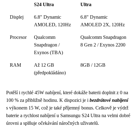
S24 Ultra
Ultra
Displej
6.8" Dynamic
6.8" Dynamic
AMOLED, 120Hz
AMOLED 2X, 120Hz
Procesor
Qualcomm
Qualcomm Snapdragon
Snapdragon /
8 Gen 2 / Exynos 2200
Exynos (TBA)
RAM
Až 12 GB
8GB / 12GB
(předpokládáno)
Potěší i rychlé 45W nabíjení, které dokáže baterii doplnit z 0 na
100 % za přibližně hodinu. K dispozici je i
bezdrátové nabíjení
s výkonem 15 W, což je také příjemný bonus. Celkově je výdrž
baterie a rychlost nabíjení u Samsungu S24 Ultra na velmi dobré
úrovni a splňuje očekávání náročných uživatelů.