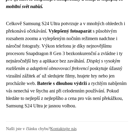
mobilní svět nabízí.
Celkově Samsung S24 Ultra potvrzuje a v mnohých ohledech i
překonává očekávání.
Vylepšený fotoaparát
s působivým
rozsahem zoomu a vylepšeným nočním režimem nadchne i
náročné fotografy. Výkon telefonu je díky nejnovějšímu
procesoru Snapdragon 8 Gen 3 bezkonkurenční a zvládne i ty
nejnáročnější hry a aplikace bez zaváhání.
Displej s vysokým
rozlišením a adaptivní obnovovací frekvencí
poskytuje úžasný
vizuální zážitek ať už sledujete filmy, hrajete hry nebo jen
procházíte web.
Baterie s dlouhou výdrží
a rychlým nabíjením
vás nenechá ve štychu ani při celodenním používání. Pokud
hledáte to nejlepší z nejlepšího a cena pro vás není překážkou,
Samsung S24 Ultra je jasnou volbou.
Našli jste v článku chybu?
Kontaktujte nás