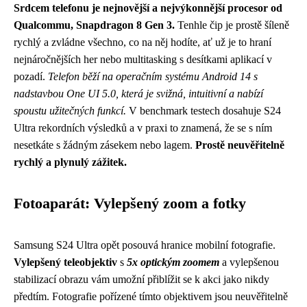
Srdcem telefonu je nejnovější a nejvýkonnější procesor od
Qualcommu, Snapdragon 8 Gen 3.
Tenhle čip je prostě šíleně
rychlý a zvládne všechno, co na něj hodíte, ať už je to hraní
nejnáročnějších her nebo multitasking s desítkami aplikací v
pozadí.
Telefon běží na operačním systému Android 14 s
nadstavbou One UI 5.0, která je svižná, intuitivní a nabízí
spoustu užitečných funkcí.
V benchmark testech dosahuje S24
Ultra rekordních výsledků a v praxi to znamená, že se s ním
nesetkáte s žádným zásekem nebo lagem.
Prostě neuvěřitelně
rychlý a plynulý zážitek.
Fotoaparát: Vylepšený zoom a fotky
Samsung S24 Ultra opět posouvá hranice mobilní fotografie.
Vylepšený teleobjektiv
s
5x optickým zoomem
a vylepšenou
stabilizací obrazu vám umožní přiblížit se k akci jako nikdy
předtím. Fotografie pořízené tímto objektivem jsou neuvěřitelně