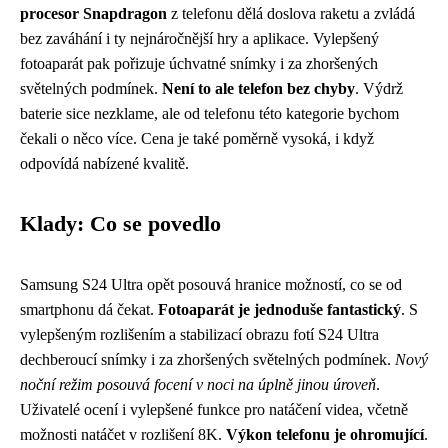
procesor Snapdragon
z telefonu dělá doslova raketu a zvládá
bez zaváhání i ty nejnáročnější hry a aplikace. Vylepšený
fotoaparát pak pořizuje úchvatné snímky i za zhoršených
světelných podmínek.
Není to ale telefon bez chyby
. Výdrž
baterie sice nezklame, ale od telefonu této kategorie bychom
čekali o něco více. Cena je také poměrně vysoká, i když
odpovídá nabízené kvalitě.
Klady: Co se povedlo
Samsung S24 Ultra opět posouvá hranice možností, co se od
smartphonu dá čekat.
Fotoaparát je jednoduše fantastický
. S
vylepšeným rozlišením a stabilizací obrazu fotí S24 Ultra
dechberoucí snímky i za zhoršených světelných podmínek.
Nový
noční režim posouvá focení v noci na úplně jinou úroveň
.
Uživatelé ocení i vylepšené funkce pro natáčení videa, včetně
možnosti natáčet v rozlišení 8K.
Výkon telefonu je ohromující
.