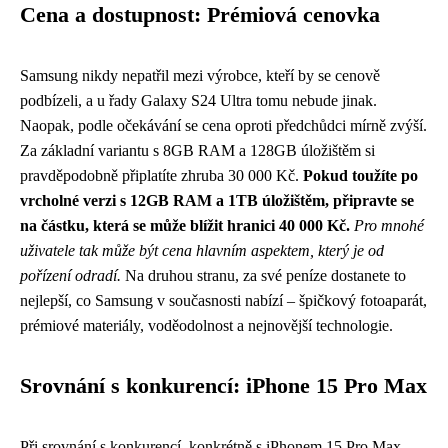
Cena a dostupnost: Prémiová cenovka
Samsung nikdy nepatřil mezi výrobce, kteří by se cenově
podbízeli, a u řady Galaxy S24 Ultra tomu nebude jinak.
Naopak, podle očekávání se cena oproti předchůdci mírně zvýší.
Za základní variantu s 8GB RAM a 128GB úložištěm si
pravděpodobně připlatíte zhruba 30 000 Kč.
Pokud toužíte po
vrcholné verzi s 12GB RAM a 1TB úložištěm, připravte se
na částku, která se může blížit hranici 40 000 Kč.
Pro mnohé
uživatele tak může být cena hlavním aspektem, který je od
pořízení odradí.
Na druhou stranu, za své peníze dostanete to
nejlepší, co Samsung v současnosti nabízí – špičkový fotoaparát,
prémiové materiály, voděodolnost a nejnovější technologie.
Srovnání s konkurencí: iPhone 15 Pro Max
Při srovnání s konkurencí, konkrétně s iPhonem 15 Pro Max,