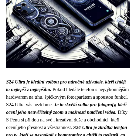
S24 Ultra je ideální volbou pro náročné uživatele, kteří chtějí
to nejlepší z nejlepšího.
Pokud hledáte telefon s nejvýkonnějším
hardwarem na trhu, špičkovým fotoaparátem a spoustou funkcí,
S24 Ultra vás nezklame.
Je to skvělá volba pro fotografy, kteří
ocení jeho neuvěřitelný zoom a možnosti natáčení videa.
Díky
S Penu si přijdou na své i kreativní duše a obchodníci, kteří
ocení jeho přesnost a všestrannost.
S24 Ultra je zkrátka telefon
pro ty, kteří se nespokojí s kompromisy a chtějí to nejlepší, co