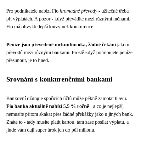
Pro podnikatele nabízí Fio
hromadné převody
- užitečné třeba
při výplatách. A pozor - když převádíte mezi různými měnami,
Fio má obvykle lepší kurzy než konkurence.
Peníze jsou převedené mrknutím oka, žádné čekání
jako u
převodů mezi různými bankami. Prostě když potřebujete peníze
přesunout, je to hned.
Srovnání s konkurenčními bankami
Bankovní džungle spořicích účtů může pěkně zamotat hlavu.
Fio banka aktuálně nabízí 5,5 % ročně
- a co je nejlepší,
nemusíte přitom skákat přes žádné překážky jako u jiných bank.
Znáte to - tady musíte platit kartou, tam zase posílat výplatu, a
jinde vám dají super úrok jen do půl milionu.