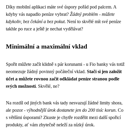
Díky mobilní aplikaci máte své úspory pořád pod palcem. A
kdyby vás napadlo peníze vybrat?
Žádný problém - můžete
kdykoliv, bez čekání a bez pokut
. Není to skvělé mít své peníze
takhle po ruce a ještě je nechat vydělávat?
Minimální a maximální vklad
Spořit můžete začít klidně s pár korunami - u Fio banky vás totiž
neomezuje žádný povinný počáteční vklad.
Stačí si jen založit
účet a můžete rovnou začít odkládat peníze stranou podle
svých možností
. Skvělé, ne?
Na rozdíl od jiných bank vás tady nesvazují žádné limity shora,
ale pozor -
výhodnější úrok dostanete jen do 200 tisíc korun
. Co
s většími úsporami? Zkuste je chytře rozdělit mezi další spořicí
produkty, ať vám zbytečně neleží za nízký úrok.