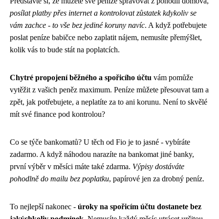
Představte si, že můžete své peníze spravovat z pohodlí domova,
posílat platby přes internet a kontrolovat zůstatek kdykoliv se
vám zachce - to vše bez jediné koruny navíc
. A když potřebujete
poslat peníze babičce nebo zaplatit nájem, nemusíte přemýšlet,
kolik vás to bude stát na poplatcích.
Chytré propojení běžného a spořicího účtu
vám pomůže
vytěžit z vašich peněz maximum. Peníze můžete přesouvat tam a
zpět, jak potřebujete, a neplatíte za to ani korunu. Není to skvělé
mít své finance pod kontrolou?
Co se týče bankomatů? U těch od Fio je to jasné - vybíráte
zadarmo. A když náhodou narazíte na bankomat jiné banky,
první výběr v měsíci máte také zdarma.
Výpisy dostáváte
pohodlně do mailu bez poplatku
, papírové jen za drobný peníz.
To nejlepší nakonec -
úroky na spořicím účtu dostanete bez
jakýchkoliv podmínek
. Nemusíte každý měsíc utrácet určitou