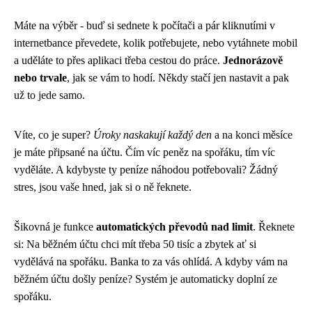
Máte na výběr - buď si sednete k počítači a pár kliknutími v
internetbance převedete, kolik potřebujete, nebo vytáhnete mobil
a uděláte to přes aplikaci třeba cestou do práce.
Jednorázově
nebo trvale
, jak se vám to hodí. Někdy stačí jen nastavit a pak
už to jede samo.
Víte, co je super?
Úroky naskakují každý den
a na konci měsíce
je máte připsané na účtu. Čím víc peněz na spořáku, tím víc
vyděláte. A kdybyste ty peníze náhodou potřebovali? Žádný
stres, jsou vaše hned, jak si o ně řeknete.
Šikovná je funkce
automatických převodů nad limit
. Řeknete
si: Na běžném účtu chci mít třeba 50 tisíc a zbytek ať si
vydělává na spořáku. Banka to za vás ohlídá. A kdyby vám na
běžném účtu došly peníze? Systém je automaticky doplní ze
spořáku.