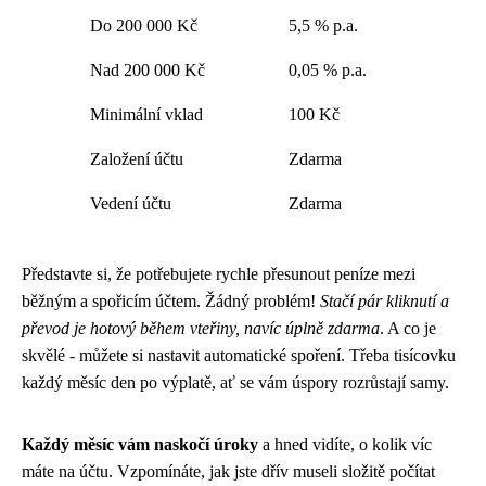
Do 200 000 Kč
5,5 % p.a.
Nad 200 000 Kč
0,05 % p.a.
Minimální vklad
100 Kč
Založení účtu
Zdarma
Vedení účtu
Zdarma
Představte si, že potřebujete rychle přesunout peníze mezi
běžným a spořicím účtem. Žádný problém!
Stačí pár kliknutí a
převod je hotový během vteřiny, navíc úplně zdarma
. A co je
skvělé - můžete si nastavit automatické spoření. Třeba tisícovku
každý měsíc den po výplatě, ať se vám úspory rozrůstají samy.
Každý měsíc vám naskočí úroky
a hned vidíte, o kolik víc
máte na účtu. Vzpomínáte, jak jste dřív museli složitě počítat