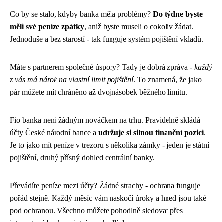
Co by se stalo, kdyby banka měla problémy?
Do týdne byste
měli své peníze zpátky
, aniž byste museli o cokoliv žádat.
Jednoduše a bez starostí - tak funguje systém pojištění vkladů.
Máte s partnerem společné úspory? Tady je dobrá zpráva -
každý
z vás má nárok na vlastní limit pojištění
. To znamená, že jako
pár můžete mít chráněno až dvojnásobek běžného limitu.
Fio banka není žádným nováčkem na trhu. Pravidelně skládá
účty České národní bance a
udržuje si silnou finanční pozici
.
Je to jako mít peníze v trezoru s několika zámky - jeden je státní
pojištění, druhý přísný dohled centrální banky.
Převádíte peníze mezi účty? Žádné strachy - ochrana funguje
pořád stejně. Každý měsíc vám naskočí úroky a hned jsou také
pod ochranou. Všechno můžete pohodlně sledovat přes