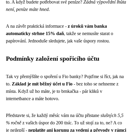
to. A když budete potřebovat své peníze?
Žádná výpovědní lhůta
není, peníze máte hned
.
A na závěr praktická informace -
z úroků vám banka
automaticky strhne 15% daň
, takže se nemusíte starat o
papírování. Jednoduše sledujete, jak vaše úspory rostou.
Podmínky založení spořicího účtu
Tak vy přemýšlíte o spoření u Fio banky? Pojďme si říct, jak na
to.
Základ je mít běžný účet u Fio
- bez toho se nehneme z
místa. Když už ho máte, je to brnkačka - pár kliků v
internetbance a máte hotovo.
Představte si, že každý měsíc vám na účtu přistane
slušných 5,5
% ročně
z vašich úspor do 200 tisíc. To už stojí za to, ne? A co
je nejlepší -
neplatíte ani korunu za vedení a převody v rámci