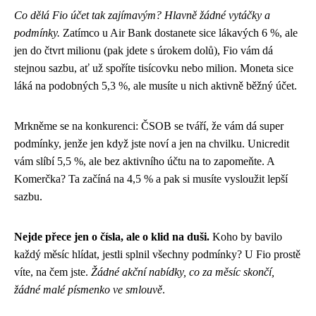
Co dělá Fio účet tak zajímavým? Hlavně žádné vytáčky a
podmínky.
Zatímco u Air Bank dostanete sice lákavých 6 %, ale
jen do čtvrt milionu (pak jdete s úrokem dolů), Fio vám dá
stejnou sazbu, ať už spoříte tisícovku nebo milion. Moneta sice
láká na podobných 5,3 %, ale musíte u nich aktivně běžný účet.
Mrkněme se na konkurenci: ČSOB se tváří, že vám dá super
podmínky, jenže jen když jste noví a jen na chvilku. Unicredit
vám slíbí 5,5 %, ale bez aktivního účtu na to zapomeňte. A
Komerčka? Ta začíná na 4,5 % a pak si musíte vysloužit lepší
sazbu.
Nejde přece jen o čísla, ale o klid na duši.
Koho by bavilo
každý měsíc hlídat, jestli splnil všechny podmínky? U Fio prostě
víte, na čem jste.
Žádné akční nabídky, co za měsíc skončí,
žádné malé písmenko ve smlouvě
.