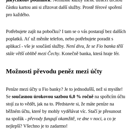
částku kartou ani si zřizovat další služby. Prostě férové spoření
pro každého.
Potřebujete zajít na pobočku? I tam se o vás postarají bez dalších
poplatků. Ať už měníte telefon, nebo potřebujete poradit s
aplikací - vše je součástí služby.
Není divu, že se Fio banka těší
stále větší oblibě mezi Čechy
. Konečně banka, která hraje fér.
Možnosti převodu peněz mezi účty
Peníze mezi účty u Fio banky? Je to jednodušší, než si myslíte!
Se
současnou úrokovou sazbou 6,0 % ročně
na spořicím účtu
stojí za to vědět, jak na to. Představte si, že máte peníze na
běžném účtu, které by mohly vydělávat víc. Stačí je přesunout
na spořák -
převody fungují okamžitě, ve dne v noci
, a co je
nejlepší? Všechno je to zadarmo!