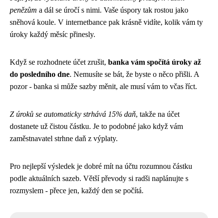
penězům
a dál se úročí s nimi. Vaše úspory tak rostou jako
sněhová koule. V internetbance pak krásně vidíte, kolik vám ty
úroky každý měsíc přinesly.
Když se rozhodnete účet zrušit,
banka vám spočítá úroky až
do posledního dne
. Nemusíte se bát, že byste o něco přišli. A
pozor - banka si může sazby měnit, ale musí vám to včas říct.
Z úroků se automaticky strhává 15% daň
, takže na účet
dostanete už čistou částku. Je to podobné jako když vám
zaměstnavatel strhne daň z výplaty.
Pro nejlepší výsledek je dobré mít na účtu rozumnou částku
podle aktuálních sazeb. Větší převody si radši naplánujte s
rozmyslem - přece jen, každý den se počítá.