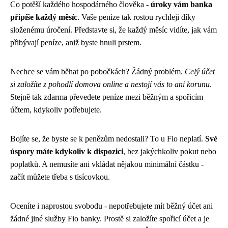
Co potěší každého hospodárného člověka -
úroky vám banka
připíše každý měsíc
. Vaše peníze tak rostou rychleji díky
složenému úročení. Představte si, že každý měsíc vidíte, jak vám
přibývají peníze, aniž byste hnuli prstem.
Nechce se vám běhat po pobočkách? Žádný problém.
Celý účet
si založíte z pohodlí domova online a nestojí vás to ani korunu
.
Stejně tak zdarma převedete peníze mezi běžným a spořicím
účtem, kdykoliv potřebujete.
Bojíte se, že byste se k penězům nedostali? To u Fio neplatí.
Své
úspory máte kdykoliv k dispozici
, bez jakýchkoliv pokut nebo
poplatků. A nemusíte ani vkládat nějakou minimální částku -
začít můžete třeba s tisícovkou.
Oceníte i naprostou svobodu - nepotřebujete mít běžný účet ani
žádné jiné služby Fio banky. Prostě si založíte spořicí účet a je