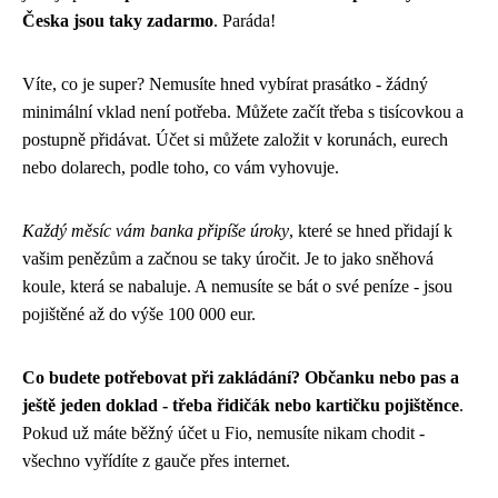
Česka jsou taky zadarmo
. Paráda!
Víte, co je super? Nemusíte hned vybírat prasátko - žádný
minimální vklad není potřeba. Můžete začít třeba s tisícovkou a
postupně přidávat. Účet si můžete založit v korunách, eurech
nebo dolarech, podle toho, co vám vyhovuje.
Každý měsíc vám banka připíše úroky
, které se hned přidají k
vašim penězům a začnou se taky úročit. Je to jako sněhová
koule, která se nabaluje. A nemusíte se bát o své peníze - jsou
pojištěné až do výše 100 000 eur.
Co budete potřebovat při zakládání? Občanku nebo pas a
ještě jeden doklad - třeba řidičák nebo kartičku pojištěnce
.
Pokud už máte běžný účet u Fio, nemusíte nikam chodit -
všechno vyřídíte z gauče přes internet.