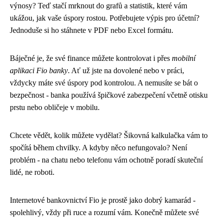
výnosy? Teď stačí mrknout do grafů a statistik, které vám
ukážou, jak vaše úspory rostou. Potřebujete výpis pro účetní?
Jednoduše si ho stáhnete v PDF nebo Excel formátu.
Báječné je, že své finance můžete kontrolovat i přes
mobilní
aplikaci Fio banky
. Ať už jste na dovolené nebo v práci,
vždycky máte své úspory pod kontrolou. A nemusíte se bát o
bezpečnost - banka používá špičkové zabezpečení včetně otisku
prstu nebo obličeje v mobilu.
Chcete vědět, kolik můžete vydělat? Šikovná kalkulačka vám to
spočítá během chvilky. A kdyby něco nefungovalo? Není
problém - na chatu nebo telefonu vám ochotně poradí skuteční
lidé, ne roboti.
Internetové bankovnictví Fio je prostě jako dobrý kamarád -
spolehlivý, vždy při ruce a rozumí vám. Konečně můžete své