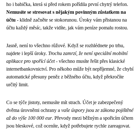
ho i babička, která si před rokem pořídila první chytrý telefon.
Nemusíte se stresovat s nějakým povinným zůstatkem na
účtu
- klidně začněte se stokorunou. Úroky vám přistanou na
účtu každý měsíc, takže vidíte, jak vám peníze pomalu rostou.
Jasně, není to všechno růžové. Když se rozhlédnete po trhu,
najdete i lepší úroky.
Trochu zamrzí, že není speciální mobilní
aplikace pro spořící účet
- všechno musíte řešit přes klasické
internetbankovnictví. Pro někoho může být nepříjemné, že chybí
automatické přesuny peněz z běžného účtu, když překročíte
určitý limit.
Co se týče jistoty, nemusíte mít strach. Účet je zabezpečený
dvěma úrovněmi ochrany a
vaše úspory jsou ze zákona pojištěné
až do výše 100 000 eur
. Převody mezi běžným a spořicím účtem
jsou bleskové, což oceníte, když potřebujete rychle zareagovat.