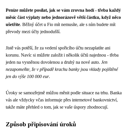
Peníze můžete posílat, jak se vám zrovna hodí - třeba každý
měsíc část výplaty nebo jednorázově větší částku, když něco
ušetříte
. Běžný účet u Fio mít nemusíte, ale s ním budete mít
převody mezi účty jednodušší.
Jistě vás potěší, že za vedení spořicího účtu nezaplatíte ani
korunu. Navíc si můžete založit i několik účtů najednou - třeba
jeden na vysněnou dovolenou a druhý na nové auto.
Jen
nezapomeňte, že v případě krachu banky jsou vklady pojištěné
jen do výše 100 000 eur
.
Úroky se samozřejmě můžou měnit podle situace na trhu. Banka
vás ale vždycky včas informuje přes internetové bankovnictví,
takže máte přehled o tom, jak se vaše úspory zhodnocují.
Způsob připisování úroků