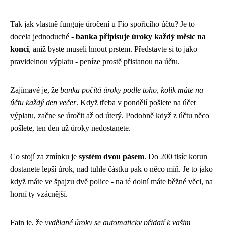
Tak jak vlastně funguje úročení u Fio spořicího účtu? Je to
docela jednoduché -
banka připisuje úroky každý měsíc na
konci
, aniž byste museli hnout prstem. Představte si to jako
pravidelnou výplatu - peníze prostě přistanou na účtu.
Zajímavé je, že
banka počítá úroky podle toho, kolik máte na
účtu každý den večer
. Když třeba v pondělí pošlete na účet
výplatu, začne se úročit až od úterý. Podobně když z účtu něco
pošlete, ten den už úroky nedostanete.
Co stojí za zmínku je
systém dvou pásem
. Do 200 tisíc korun
dostanete lepší úrok, nad tuhle částku pak o něco míň. Je to jako
když máte ve špajzu dvě police - na té dolní máte běžné věci, na
horní ty vzácnější.
Fajn je, že
vydělané úroky se automaticky přidají k vašim