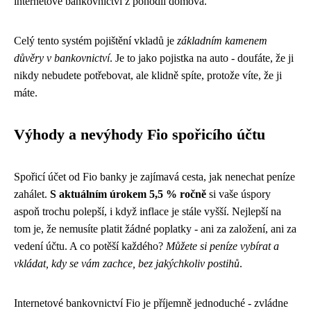
internetové bankovnictví z pohodlí domova.
Celý tento systém pojištění vkladů je
základním kamenem
důvěry v bankovnictví
. Je to jako pojistka na auto - doufáte, že ji
nikdy nebudete potřebovat, ale klidně spíte, protože víte, že ji
máte.
Výhody a nevýhody Fio spořicího účtu
Spořicí účet od Fio banky je zajímavá cesta, jak nenechat peníze
zahálet.
S aktuálním úrokem 5,5 % ročně
si vaše úspory
aspoň trochu polepší, i když inflace je stále vyšší. Nejlepší na
tom je, že nemusíte platit žádné poplatky - ani za založení, ani za
vedení účtu. A co potěší každého?
Můžete si peníze vybírat a
vkládat, kdy se vám zachce, bez jakýchkoliv postihů
.
Internetové bankovnictví Fio je příjemně jednoduché - zvládne