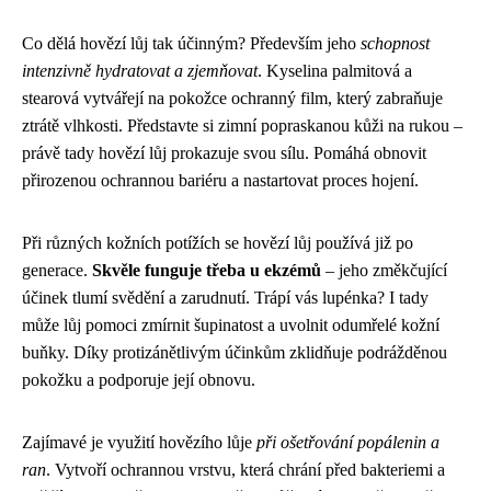
Co dělá hovězí lůj tak účinným? Především jeho
schopnost
intenzivně hydratovat a zjemňovat
. Kyselina palmitová a
stearová vytvářejí na pokožce ochranný film, který zabraňuje
ztrátě vlhkosti. Představte si zimní popraskanou kůži na rukou –
právě tady hovězí lůj prokazuje svou sílu. Pomáhá obnovit
přirozenou ochrannou bariéru a nastartovat proces hojení.
Při různých kožních potížích se hovězí lůj používá již po
generace.
Skvěle funguje třeba u ekzémů
– jeho změkčující
účinek tlumí svědění a zarudnutí. Trápí vás lupénka? I tady
může lůj pomoci zmírnit šupinatost a uvolnit odumřelé kožní
buňky. Díky protizánětlivým účinkům zklidňuje podrážděnou
pokožku a podporuje její obnovu.
Zajímavé je využití hovězího lůje
při ošetřování popálenin a
ran
. Vytvoří ochrannou vrstvu, která chrání před bakteriemi a