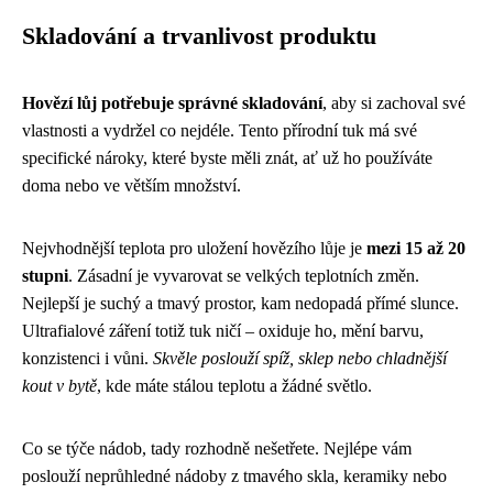
Skladování a trvanlivost produktu
Hovězí lůj potřebuje správné skladování
, aby si zachoval své
vlastnosti a vydržel co nejdéle. Tento přírodní tuk má své
specifické nároky, které byste měli znát, ať už ho používáte
doma nebo ve větším množství.
Nejvhodnější teplota pro uložení hovězího lůje je
mezi 15 až 20
stupni
. Zásadní je vyvarovat se velkých teplotních změn.
Nejlepší je suchý a tmavý prostor, kam nedopadá přímé slunce.
Ultrafialové záření totiž tuk ničí – oxiduje ho, mění barvu,
konzistenci i vůni.
Skvěle poslouží spíž, sklep nebo chladnější
kout v bytě
, kde máte stálou teplotu a žádné světlo.
Co se týče nádob, tady rozhodně nešetřete. Nejlépe vám
poslouží neprůhledné nádoby z tmavého skla, keramiky nebo