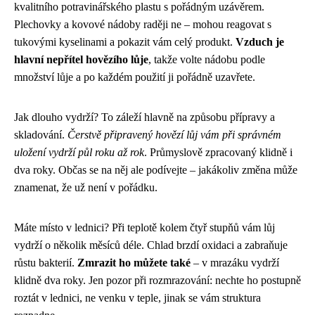
kvalitního potravinářského plastu s pořádným uzávěrem.
Plechovky a kovové nádoby raději ne – mohou reagovat s
tukovými kyselinami a pokazit vám celý produkt.
Vzduch je
hlavní nepřítel hovězího lůje
, takže volte nádobu podle
množství lůje a po každém použití ji pořádně uzavřete.
Jak dlouho vydrží? To záleží hlavně na způsobu přípravy a
skladování.
Čerstvě připravený hovězí lůj vám při správném
uložení vydrží půl roku až rok
. Průmyslově zpracovaný klidně i
dva roky. Občas se na něj ale podívejte – jakákoliv změna může
znamenat, že už není v pořádku.
Máte místo v lednici? Při teplotě kolem čtyř stupňů vám lůj
vydrží o několik měsíců déle. Chlad brzdí oxidaci a zabraňuje
růstu bakterií.
Zmrazit ho můžete také
– v mrazáku vydrží
klidně dva roky. Jen pozor při rozmrazování: nechte ho postupně
roztát v lednici, ne venku v teple, jinak se vám struktura