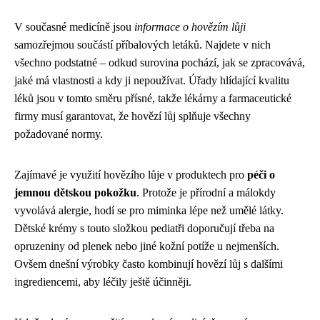
V současné medicíně jsou
informace o hovězím lůji
samozřejmou součástí příbalových letáků. Najdete v nich
všechno podstatné – odkud surovina pochází, jak se zpracovává,
jaké má vlastnosti a kdy ji nepoužívat. Úřady hlídající kvalitu
léků jsou v tomto směru přísné, takže lékárny a farmaceutické
firmy musí garantovat, že hovězí lůj splňuje všechny
požadované normy.
Zajímavé je využití hovězího lůje v produktech pro
péči o
jemnou dětskou pokožku
. Protože je přírodní a málokdy
vyvolává alergie, hodí se pro miminka lépe než umělé látky.
Dětské krémy s touto složkou pediatři doporučují třeba na
opruzeniny od plenek nebo jiné kožní potíže u nejmenších.
Ovšem dnešní výrobky často kombinují hovězí lůj s dalšími
ingrediencemi, aby léčily ještě účinněji.