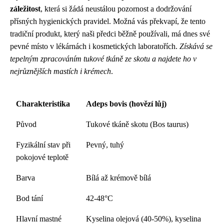
záležitost
, která si žádá neustálou pozornost a dodržování
přísných hygienických pravidel. Možná vás překvapí, že tento
tradiční produkt, který naši předci běžně používali, má dnes své
pevné místo v lékárnách i kosmetických laboratořích.
Získává se
tepelným zpracováním tukové tkáně ze skotu a najdete ho v
nejrůznějších mastích i krémech
.
Charakteristika
Adeps bovis (hovězí lůj)
Původ
Tukové tkáně skotu (Bos taurus)
Fyzikální stav při
Pevný, tuhý
pokojové teplotě
Barva
Bílá až krémově bílá
Bod tání
42-48°C
Hlavní mastné
Kyselina olejová (40-50%), kyselina