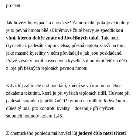
procent.
Jak hovězí lůj vypadá a chová se? Za normální pokojové teploty
je to pevná hmota bílé až krémově žluté barvy se
specifickou
vůní, kterou dobře znáte od živočišných tuků
. Taje mezi
čtyřiceti až padesáti stupni Celsia, přesná teplota záleží na tom,
jaké mastné kyseliny v něm převládají a jak jsou poskládané.
Právě vysoký podíl nasycených kyselin s dlouhými řetězci dělá
z loje při běžných teplotách pevnou hmotu.
Když lůj zahřejete nad bod tání, změní se v čirou nebo lehce
zakalenu tekutinu, která je při vyšších teplotách řidší. Hustota při
padesáti stupních je přibližně 0,9 gramu na mililitr.
Index lomu
–
důležitý údaj pro kontrolu kvality – dosahuje při čtyřiceti
stupních hodnoty kolem 1,45.
Z chemického pohledu má hovězí lůj
jodové číslo mezi třiceti