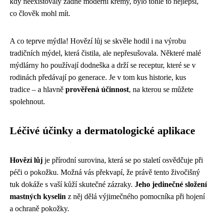
kdy neexistovaly žádné moderní krémy, bylo tohle to nejlepší,
co člověk mohl mít.
A co teprve mýdla! Hovězí lůj se skvěle hodil i na výrobu
tradičních mýdel, která čistila, ale nepřesušovala. Některé malé
mýdlárny ho používají dodneška a drží se receptur, které se v
rodinách předávají po generace. Je v tom kus historie, kus
tradice – a hlavně
prověřená účinnost
, na kterou se můžete
spolehnout.
Léčivé účinky a dermatologické aplikace
Hovězí lůj
je přírodní surovina, která se po staletí osvědčuje při
péči o pokožku. Možná vás překvapí, že právě tento živočišný
tuk dokáže s vaší kůží skutečné zázraky.
Jeho jedinečné složení
mastných kyselin
z něj dělá výjimečného pomocníka při hojení
a ochraně pokožky.