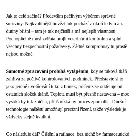
Jak to celé začíná? Především pečlivým výběrem správné
suroviny. Nejkvalitnější hovězí tuk pochází z okolí ledvin a z
dutiny břišní – tam je tuk nejčistší a má nejlepší vlastnosti.
Pochopitelně musí zvířata projít veterinární kontrolou a splnit
všechny bezpečnostní požadavky. Žádné kompromisy tu prostě
nejsou možné.
Samotné zpracování probíhá vytápěním
, kdy se tuková tkáň
zahřívá za pečlivě kontrolovaných podmínek. Představte si to
jako jemné uvolňování tuku z buněk, přičemž se odděluje od
ostatních složek tkáně. Teplota musí být přesně nastavená – moc
vysoká by tuk zničila, příliš nízká by proces zpomalila. Dnešní
technologie naštěstí umožňují precizní řízení, takže výsledek je
vždycky stejně kvalitní.
Co následuje dál? Čištění a rafinace, bez nichž by farmaceutické