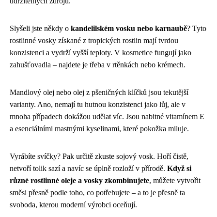
udržitelných zdrojů.
Slyšeli jste někdy o
kandelilském vosku nebo karnaubě
? Tyto
rostlinné vosky získané z tropických rostlin mají tvrdou
konzistenci a vydrží vyšší teploty. V kosmetice fungují jako
zahušťovadla – najdete je třeba v rtěnkách nebo krémech.
Mandlový olej nebo olej z pšeničných klíčků jsou tekutější
varianty. Ano, nemají tu hutnou konzistenci jako lůj, ale v
mnoha případech dokážou udělat víc. Jsou nabitné vitamínem E
a esenciálními mastnými kyselinami, které pokožka miluje.
Vyrábíte svíčky? Pak určitě zkuste sojový vosk. Hoří čistě,
netvoří tolik sazí a navíc se úplně rozloží v přírodě.
Když si
různé rostlinné oleje a vosky zkombinujete
, můžete vytvořit
směsi přesně podle toho, co potřebujete – a to je přesně ta
svoboda, kterou moderní výrobci oceňují.