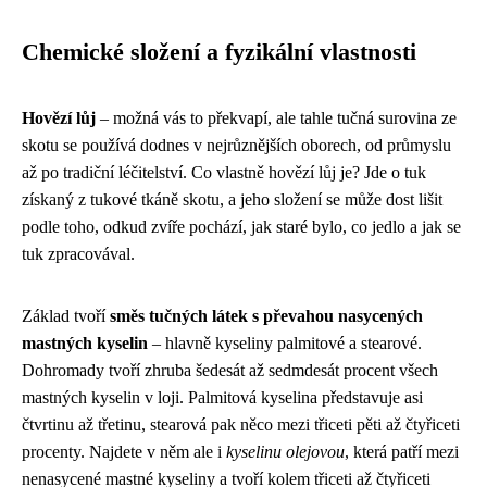
Chemické složení a fyzikální vlastnosti
Hovězí lůj
– možná vás to překvapí, ale tahle tučná surovina ze
skotu se používá dodnes v nejrůznějších oborech, od průmyslu
až po tradiční léčitelství. Co vlastně hovězí lůj je? Jde o tuk
získaný z tukové tkáně skotu, a jeho složení se může dost lišit
podle toho, odkud zvíře pochází, jak staré bylo, co jedlo a jak se
tuk zpracovával.
Základ tvoří
směs tučných látek s převahou nasycených
mastných kyselin
– hlavně kyseliny palmitové a stearové.
Dohromady tvoří zhruba šedesát až sedmdesát procent všech
mastných kyselin v loji. Palmitová kyselina představuje asi
čtvrtinu až třetinu, stearová pak něco mezi třiceti pěti až čtyřiceti
procenty. Najdete v něm ale i
kyselinu olejovou
, která patří mezi
nenasycené mastné kyseliny a tvoří kolem třiceti až čtyřiceti