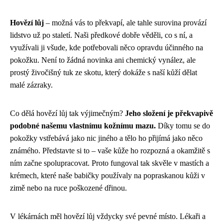
Hovězí lůj
– možná vás to překvapí, ale tahle surovina provází
lidstvo už po staletí. Naši předkové dobře věděli, co s ní, a
využívali ji všude, kde potřebovali něco opravdu účinného na
pokožku. Není to žádná novinka ani chemický vynález, ale
prostý živočišný tuk ze skotu, který dokáže s naší kůží dělat
malé zázraky.
Co dělá hovězí lůj tak výjimečným?
Jeho složení je překvapivě
podobné našemu vlastnímu kožnímu mazu.
Díky tomu se do
pokožky vstřebává jako nic jiného a tělo ho přijímá jako něco
známého. Představte si to – vaše kůže ho rozpozná a okamžitě s
ním začne spolupracovat. Proto fungoval tak skvěle v mastích a
krémech, které naše babičky používaly na popraskanou kůži v
zimě nebo na ruce poškozené dřinou.
V lékárnách měl hovězí lůj vždycky své pevné místo. Lékaři a