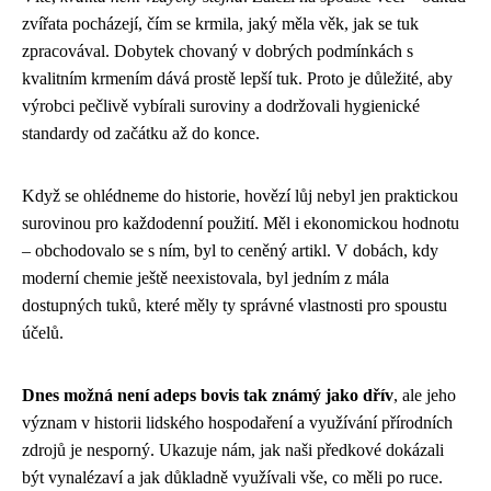
zvířata pocházejí, čím se krmila, jaký měla věk, jak se tuk
zpracovával. Dobytek chovaný v dobrých podmínkách s
kvalitním krmením dává prostě lepší tuk. Proto je důležité, aby
výrobci pečlivě vybírali suroviny a dodržovali hygienické
standardy od začátku až do konce.
Když se ohlédneme do historie, hovězí lůj nebyl jen praktickou
surovinou pro každodenní použití. Měl i ekonomickou hodnotu
– obchodovalo se s ním, byl to ceněný artikl. V dobách, kdy
moderní chemie ještě neexistovala, byl jedním z mála
dostupných tuků, které měly ty správné vlastnosti pro spoustu
účelů.
Dnes možná není adeps bovis tak známý jako dřív
, ale jeho
význam v historii lidského hospodaření a využívání přírodních
zdrojů je nesporný. Ukazuje nám, jak naši předkové dokázali
být vynalézaví a jak důkladně využívali vše, co měli po ruce.