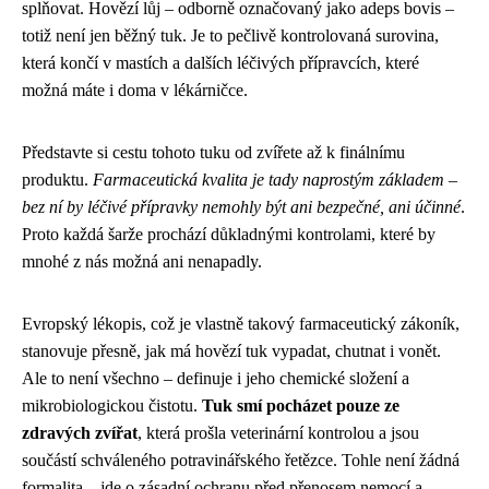
splňovat. Hovězí lůj – odborně označovaný jako adeps bovis –
totiž není jen běžný tuk. Je to pečlivě kontrolovaná surovina,
která končí v mastích a dalších léčivých přípravcích, které
možná máte i doma v lékárničce.
Představte si cestu tohoto tuku od zvířete až k finálnímu
produktu.
Farmaceutická kvalita je tady naprostým základem –
bez ní by léčivé přípravky nemohly být ani bezpečné, ani účinné
.
Proto každá šarže prochází důkladnými kontrolami, které by
mnohé z nás možná ani nenapadly.
Evropský lékopis, což je vlastně takový farmaceutický zákoník,
stanovuje přesně, jak má hovězí tuk vypadat, chutnat i vonět.
Ale to není všechno – definuje i jeho chemické složení a
mikrobiologickou čistotu.
Tuk smí pocházet pouze ze
zdravých zvířat
, která prošla veterinární kontrolou a jsou
součástí schváleného potravinářského řetězce. Tohle není žádná
formalita – jde o zásadní ochranu před přenosem nemocí a