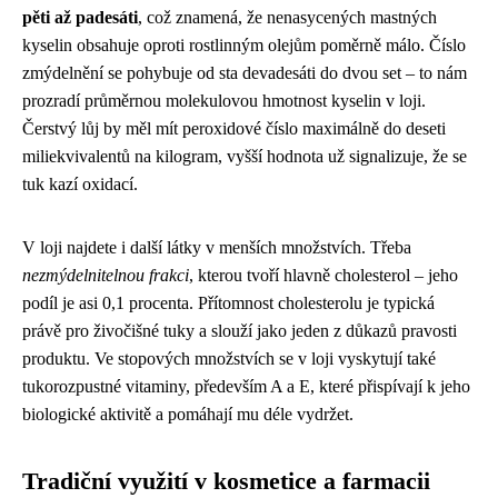
pěti až padesáti
, což znamená, že nenasycených mastných
kyselin obsahuje oproti rostlinným olejům poměrně málo. Číslo
zmýdelnění se pohybuje od sta devadesáti do dvou set – to nám
prozradí průměrnou molekulovou hmotnost kyselin v loji.
Čerstvý lůj by měl mít peroxidové číslo maximálně do deseti
miliekvivalentů na kilogram, vyšší hodnota už signalizuje, že se
tuk kazí oxidací.
V loji najdete i další látky v menších množstvích. Třeba
nezmýdelnitelnou frakci
, kterou tvoří hlavně cholesterol – jeho
podíl je asi 0,1 procenta. Přítomnost cholesterolu je typická
právě pro živočišné tuky a slouží jako jeden z důkazů pravosti
produktu. Ve stopových množstvích se v loji vyskytují také
tukorozpustné vitaminy, především A a E, které přispívají k jeho
biologické aktivitě a pomáhají mu déle vydržet.
Tradiční využití v kosmetice a farmacii