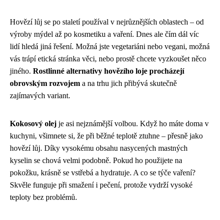
Hovězí lůj se po staletí používal v nejrůznějších oblastech – od
výroby mýdel až po kosmetiku a vaření. Dnes ale čím dál víc
lidí hledá jiná řešení. Možná jste vegetariáni nebo vegani, možná
vás trápí etická stránka věci, nebo prostě chcete vyzkoušet něco
jiného.
Rostlinné alternativy hovězího loje procházejí
obrovským rozvojem
a na trhu jich přibývá skutečně
zajímavých variant.
Kokosový olej
je asi nejznámější volbou. Když ho máte doma v
kuchyni, všimnete si, že při běžné teplotě ztuhne – přesně jako
hovězí lůj. Díky vysokému obsahu nasycených mastných
kyselin se chová velmi podobně. Pokud ho použijete na
pokožku, krásně se vstřebá a hydratuje. A co se týče vaření?
Skvěle funguje při smažení i pečení, protože vydrží vysoké
teploty bez problémů.