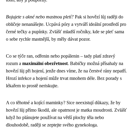
Bojujete s akné nebo mastnou pletí?
Pak si hovězí lůj raději do
obličeje nenanášejte. Ucpává póry a vytváří ideální prostředí pro
černé tečky a pupínky. Zvlášť mladší ročníky, kde se pleť sama
o sebe rychle mastnější, by měly dávat pozor.
Co se týče ran, odřenin nebo popálenin – tady platí zdravý
rozum a
maximální obezřetnost
. Babičky možná přísahaly na
hovězí lůj při hojení, jenže dnes víme, že na čerstvé rány nepatří.
Hrozí infekce a hojení může trvat mnohem déle. Bez porady s
lékařem to prostě neriskujte.
A co těhotné a kojící maminky? Sice neexistují důkazy, že by
hovězí lůj přímo škodil, ale opatrnost je matka moudrosti. Zvlášť
když ho plánujete používat na větší plochy těla nebo
dlouhodobě, raději se zeptejte svého gynekologa.