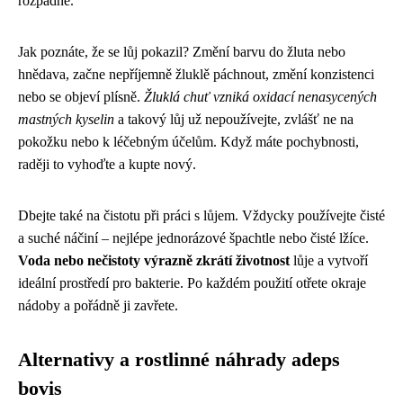
rozpadne.
Jak poznáte, že se lůj pokazil? Změní barvu do žluta nebo
hnědava, začne nepříjemně žluklě páchnout, změní konzistenci
nebo se objeví plísně.
Žluklá chuť vzniká oxidací nenasycených
mastných kyselin
a takový lůj už nepoužívejte, zvlášť ne na
pokožku nebo k léčebným účelům. Když máte pochybnosti,
raději to vyhoďte a kupte nový.
Dbejte také na čistotu při práci s lůjem. Vždycky používejte čisté
a suché náčiní – nejlépe jednorázové špachtle nebo čisté lžíce.
Voda nebo nečistoty výrazně zkrátí životnost
lůje a vytvoří
ideální prostředí pro bakterie. Po každém použití otřete okraje
nádoby a pořádně ji zavřete.
Alternativy a rostlinné náhrady adeps
bovis