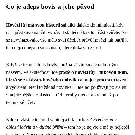
Co je adeps bovis a jeho původ
Hovězí lůj má svou historii
sahající daleko do minulosti, kdy
naši předkové naučili využívat skutečně každou část zvířete. Nic
se nevyhazovalo, vše mělo svůj účel. A právě hovězí tuk patřil k
těm nejcennějším surovinám, které dokázali získat.
Když se řekne adeps bovis, možná vás to zmate odborným
názvem. Ve skutečnosti jde prostě o
hovězí lůj – tukovou tkáň,
která se získává z hovězího dobytka
a projde procesem tavení
a vyčištění. Není to žádná novinka – lidé ho používají po staletí
v nejrůznějších oblastech. Od výroby mýdel a krémů až po
technické účely.
Kde se vlastně ten nejkvalitnější tuk nachází?
Především v
oblasti ledvin a v dutině břišní
– tam ho je nejvíc a má ty nejlepší
vlastnosti. Naši pradědové to věděli dobře a tuhle surovinu si