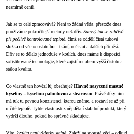
nesmírně cenili.
Jak se to celé zpracovává? Není to žádná věda, přestože dnes
používáme pokročilejší metody než dřív.
Surový tuk se zahřívá
při pečlivě kontrolované teplotě
, čímž se oddělí čistá tuková
složka od všeho ostatního – tkání, nečistot a dalších příměsí.
Dřív se to dělalo jednoduše v kotlích, dnes máme k dispozici
sofistikované technologie, které zajistí mnohem vyšší čistotu a
stálou kvalitu.
Co vlastně ten hovězí lůj obsahuje?
Hlavně nasycené mastné
kyseliny – kyselinu palmitovou a stearovou
. Právě díky nim
má tuk tu pevnou konzistenci, kterou známe, a roztaví se až při
určité teplotě. Tyhle vlastnosti z něj dělají stabilní produkt, který
vydrží dlouho, pokud ho správně skladujete.
Víte,
kvalita není vždycky stejná
. Záleží na spoustě věcí – odkud