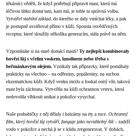
lékárníci věděli, že když potřebují připravit mast, která má
léčivou látku dostat tam, kam má, je tohle ta správná volba.
Vytvářel stabilní základ
, do kterého se daly vmíchat léky, a pak
je postupně uvolňoval přímo v kůži. Spousta osvědčených
receptur, které sloužily několika generacím, stála právě na něm.
Vzpomínáte si na staré domácí masti?
Ty nejlepší kombinovaly
hovězí lůj s včelím voskem, lanolinem nebo třeba s
heřmánkovým olejem.
Vznikaly tak přípravky, které pomáhaly
prakticky na všechno – na odřeniny, popáleniny, na suchou
ekzematickou kůži. Když venku mrzlo a foukal ostrý vítr, taková
mast byla záchrana. Vytvořila na kůži ochrannou vrstvu, která
nedovolila vlhkosti unikat a pokožce vysychat.
Naše prababičky z něj dělaly i balzámy na rty a ruce.
Ochranný
film, který hovězí lůj vytváří, funguje jako neviditelný štít
– zadrží
vodu v pokožce a nechá ji se v klidu zregenerovat. V dobách,