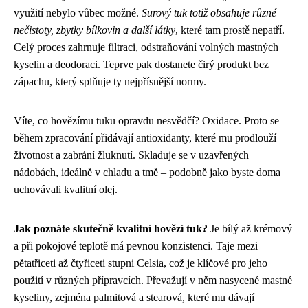
využití nebylo vůbec možné.
Surový tuk totiž obsahuje různé
nečistoty, zbytky bílkovin a další látky
, které tam prostě nepatří.
Celý proces zahrnuje filtraci, odstraňování volných mastných
kyselin a deodoraci. Teprve pak dostanete čirý produkt bez
zápachu, který splňuje ty nejpřísnější normy.
Víte, co hovězímu tuku opravdu nesvědčí? Oxidace. Proto se
během zpracování přidávají antioxidanty, které mu prodlouží
životnost a zabrání žluknutí. Skladuje se v uzavřených
nádobách, ideálně v chladu a tmě – podobně jako byste doma
uchovávali kvalitní olej.
Jak poznáte skutečně kvalitní hovězí tuk?
Je bílý až krémový
a při pokojové teplotě má pevnou konzistenci. Taje mezi
pětatřiceti až čtyřiceti stupni Celsia, což je klíčové pro jeho
použití v různých přípravcích. Převažují v něm nasycené mastné
kyseliny, zejména palmitová a stearová, které mu dávají