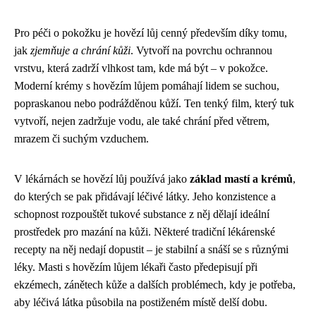
Pro péči o pokožku je hovězí lůj cenný především díky tomu,
jak
zjemňuje a chrání kůži
. Vytvoří na povrchu ochrannou
vrstvu, která zadrží vlhkost tam, kde má být – v pokožce.
Moderní krémy s hovězím lůjem pomáhají lidem se suchou,
popraskanou nebo podrážděnou kůží. Ten tenký film, který tuk
vytvoří, nejen zadržuje vodu, ale také chrání před větrem,
mrazem či suchým vzduchem.
V lékárnách se hovězí lůj používá jako
základ mastí a krémů
,
do kterých se pak přidávají léčivé látky. Jeho konzistence a
schopnost rozpouštět tukové substance z něj dělají ideální
prostředek pro mazání na kůži. Některé tradiční lékárenské
recepty na něj nedají dopustit – je stabilní a snáší se s různými
léky. Masti s hovězím lůjem lékaři často předepisují při
ekzémech, zánětech kůže a dalších problémech, kdy je potřeba,
aby léčivá látka působila na postiženém místě delší dobu.