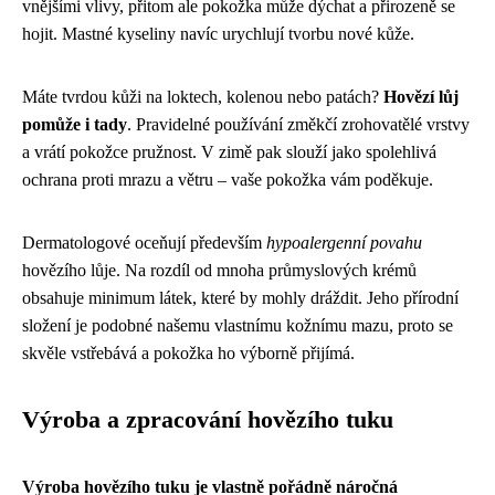
vnějšími vlivy, přitom ale pokožka může dýchat a přirozeně se
hojit. Mastné kyseliny navíc urychlují tvorbu nové kůže.
Máte tvrdou kůži na loktech, kolenou nebo patách?
Hovězí lůj
pomůže i tady
. Pravidelné používání změkčí zrohovatělé vrstvy
a vrátí pokožce pružnost. V zimě pak slouží jako spolehlivá
ochrana proti mrazu a větru – vaše pokožka vám poděkuje.
Dermatologové oceňují především
hypoalergenní povahu
hovězího lůje. Na rozdíl od mnoha průmyslových krémů
obsahuje minimum látek, které by mohly dráždit. Jeho přírodní
složení je podobné našemu vlastnímu kožnímu mazu, proto se
skvěle vstřebává a pokožka ho výborně přijímá.
Výroba a zpracování hovězího tuku
Výroba hovězího tuku je vlastně pořádně náročná