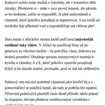
Kakaové máslo
znáte možná z čokolády, ale v kosmetice dělá
zázraky. Představte si – máte v ruce pevný kousek, ale jakmile
se ho dotknete, začne se rozpouštět. Je plné antioxidantů a
vitaminů, které pokožce pomáhají se regenerovat. A na rozdíl od
hovězího loje příjemně voní a nepodrážďuje ani citlivou pleť.
Shea máslo z afrického stromu karité patří mezi
nejcennější
rostlinné tuky vůbec
. V Africe ho používají ženy už po
generace na všechno možné – na pokožku, vlasy, dokonce na
drobná poranění. Obsahuje spoustu nenasycených mastných
kyselin a vitamíny A a E, které pokožce opravdu prospívají.
Když si ho zkusíte nanést, pochopíte, proč se stal tak oblíbeným.
Palmový olej má sice podobné vlastnosti jako hovězí lůj a v
potravinářství se používá hojně, ale tady je potřeba být opatrní.
Pěstování palmových plantáží často škodí přírodě
, takže pokud
ho kupujete, dávejte přednost certifikovaným výrobkům z