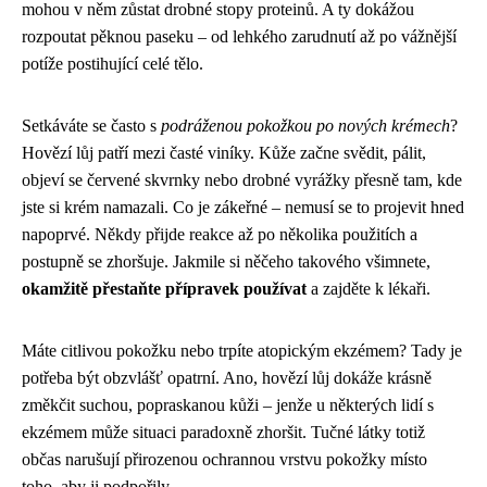
mohou v něm zůstat drobné stopy proteinů. A ty dokážou
rozpoutat pěknou paseku – od lehkého zarudnutí až po vážnější
potíže postihující celé tělo.
Setkáváte se často s
podráženou pokožkou po nových krémech
?
Hovězí lůj patří mezi časté viníky. Kůže začne svědit, pálit,
objeví se červené skvrnky nebo drobné vyrážky přesně tam, kde
jste si krém namazali. Co je zákeřné – nemusí se to projevit hned
napoprvé. Někdy přijde reakce až po několika použitích a
postupně se zhoršuje. Jakmile si něčeho takového všimnete,
okamžitě přestaňte přípravek používat
a zajděte k lékaři.
Máte citlivou pokožku nebo trpíte atopickým ekzémem? Tady je
potřeba být obzvlášť opatrní. Ano, hovězí lůj dokáže krásně
změkčit suchou, popraskanou kůži – jenže u některých lidí s
ekzémem může situaci paradoxně zhoršit. Tučné látky totiž
občas narušují přirozenou ochrannou vrstvu pokožky místo
toho, aby ji podpořily.