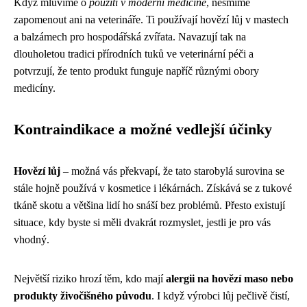
Když mluvíme o
použití v moderní medicíně
, nesmíme
zapomenout ani na veterináře. Ti používají hovězí lůj v mastech
a balzámech pro hospodářská zvířata. Navazují tak na
dlouholetou tradici přírodních tuků ve veterinární péči a
potvrzují, že tento produkt funguje napříč různými obory
medicíny.
Kontraindikace a možné vedlejší účinky
Hovězí lůj
– možná vás překvapí, že tato starobylá surovina se
stále hojně používá v kosmetice i lékárnách. Získává se z tukové
tkáně skotu a většina lidí ho snáší bez problémů. Přesto existují
situace, kdy byste si měli dvakrát rozmyslet, jestli je pro vás
vhodný.
Největší riziko hrozí těm, kdo mají
alergii na hovězí maso nebo
produkty živočišného původu
. I když výrobci lůj pečlivě čistí,