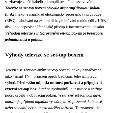
se zbavuje změti kabelů a komplikovaného nastavování.
Televize se set-top boxem obvykle disponují širokou škálou
funkcí
, jako je například elektronický programový průvodce
(EPG), nahrávání na externí disk, přehrávání multimédií z USB
disku a v neposlední řadě také přístup k internetovému obsahu.
Výhodou televize s integrovaným set-top boxem je bezesporu
jednoduchost a pohodlí
.
Výhody televize se set-top boxem
Televize se zabudovaným set-top boxem, někdy označované
jako "smart TV", přinášejí oproti tradičním televizím řadu
výhod.
Především odpadá nutnost pořizovat a připojovat
externí set-top box
, čímž se zjednodušuje instalace a snižuje
počet kabelů v obývacím pokoji.
Vestavěný set-top box navíc
umožňuje přijímat digitální vysílání, ať už pozemní, kabelové,
nebo satelitní, bez nutnosti dalšího zařízení.
To znamená, že