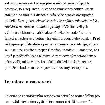
zabudovaným setoboxem jsou o něco dražší
než jejich
protějšky bez něj. Rozdíl v ceně se však v posledních letech
snižuje a na trhu je k dispozici stále více cenově dostupných
modelů.
Dostupnost televizí se zabudovaným setoboxem se liší v
závislosti na značce, modelu a prodejci.
Většina velkých
výrobců elektroniky nabízí alespoň několik modelů s touto
funkcí a najdete je u většiny hlavních prodejců elektroniky.
Před
nákupem je vždy dobré porovnat ceny z více zdrojů
, abyste
se ujistili, že získáte tu nejlepší možnou nabídku. Pamatujte, že i
když je počáteční cena televize se zabudovaným setoboxem o
něco vyšší, může vám v konečném důsledku ušetřit peníze,
protože nebudete muset kupovat samostatný set-top box.
Instalace a nastavení
Televize se zabudovaným setoboxem nabízí pohodlné řešení pro
sledování televizního vysílání bez nutnosti dalšího externího