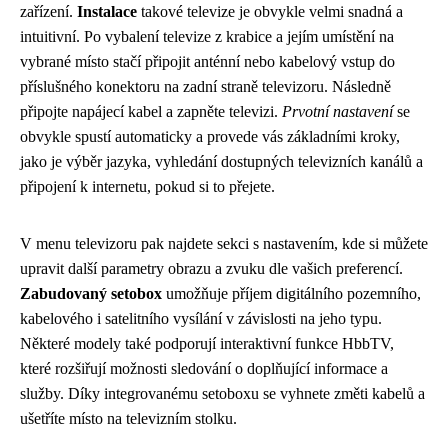
zařízení.
Instalace
takové televize je obvykle velmi snadná a
intuitivní. Po vybalení televize z krabice a jejím umístění na
vybrané místo stačí připojit anténní nebo kabelový vstup do
příslušného konektoru na zadní straně televizoru. Následně
připojte napájecí kabel a zapněte televizi.
Prvotní nastavení
se
obvykle spustí automaticky a provede vás základními kroky,
jako je výběr jazyka, vyhledání dostupných televizních kanálů a
připojení k internetu, pokud si to přejete.
V menu televizoru pak najdete sekci s nastavením, kde si můžete
upravit další parametry obrazu a zvuku dle vašich preferencí.
Zabudovaný setobox
umožňuje příjem digitálního pozemního,
kabelového i satelitního vysílání v závislosti na jeho typu.
Některé modely také podporují interaktivní funkce HbbTV,
které rozšiřují možnosti sledování o doplňující informace a
služby. Díky integrovanému setoboxu se vyhnete změti kabelů a
ušetříte místo na televizním stolku.