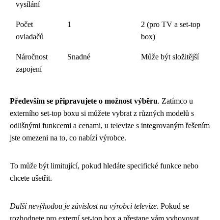
vysílání
Počet
1
2 (pro TV a set-top
ovladačů
box)
Náročnost
Snadné
Může být složitější
zapojení
Především se připravujete o možnost výběru
. Zatímco u
externího set-top boxu si můžete vybrat z různých modelů s
odlišnými funkcemi a cenami, u televize s integrovaným řešením
jste omezeni na to, co nabízí výrobce.
To může být limitující, pokud hledáte specifické funkce nebo
chcete ušetřit.
Další nevýhodou je závislost na výrobci televize
. Pokud se
rozhodnete pro externí set-top box a přestane vám vyhovovat,