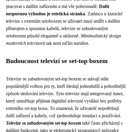
pracovat s dalším zařízením a má vše pohromadě.
Další
nespornou výhodou je estetická stránka
. Zatímco u klasické
televize s externím setoboxem se uživatel musí smířit s dalším
přístrojem a spoustou kabelů, televize se zabudovaným
setoboxem působí elegantně a uklizeně.
Minimalistický design
moderních televizorů
tak není ničím narušen.
Budoucnost televizí se set-top boxem
Televize se zabudovaným set-top boxem se stávají stále
populárnější volbou pro ty, kteří hledají jednodušší a pohodlnější
způsob sledování televize. Tyto televize mají integrovaný tuner,
který umožňuje přijímat digitální televizní vysílání bez potřeby
externího set-top boxu. To znamená, že uživatelé nepotřebují
další zařízení a kabely, což zjednodušuje instalaci a používání.
Televize se zabudovaným set-top boxem
také často přicházejí s
dalšími funkcemi, jako je elektronický programový průvodce