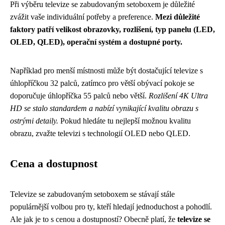
Při výběru televize se zabudovaným setoboxem je důležité
zvážit vaše individuální potřeby a preference.
Mezi důležité
faktory patří velikost obrazovky, rozlišení, typ panelu (LED,
OLED, QLED), operační systém a dostupné porty.
Například pro menší místnosti může být dostačující televize s
úhlopříčkou 32 palců, zatímco pro větší obývací pokoje se
doporučuje úhlopříčka 55 palců nebo větší.
Rozlišení 4K Ultra
HD se stalo standardem a nabízí vynikající kvalitu obrazu s
ostrými detaily.
Pokud hledáte tu nejlepší možnou kvalitu
obrazu, zvažte televizi s technologií OLED nebo QLED.
Cena a dostupnost
Televize se zabudovaným setoboxem se stávají stále
populárnější volbou pro ty, kteří hledají jednoduchost a pohodlí.
Ale jak je to s cenou a dostupností? Obecně platí, že
televize se