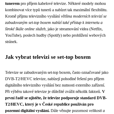
tunerem
pro příjem kabelové televize. Některé modely mohou
kombinovat více typů tunerů a nabízet tak maximální flexibilitu.
Kromě příjmu televizního vysílání
většina moderních televizí se
zabudovaným set-top boxem nabízí také přístup k internetu a
široké škále online služeb,
jako je streamování videa (Netflix,
YouTube), poslech hudby (Spotify) nebo prohlížení webových
stránek.
Jak vybrat televizi se set-top boxem
Televize se zabudovaným set-top boxem, často označované jako
DVB-T2/HEVC televize, nabízejí pohodlné řešení pro příjem
digitálního televizního vysílání bez nutnosti externího zařízení.
Při výběru takové televize je důležité zvážit několik faktorů.
V
první řadě se ujistěte, že televize podporuje standard DVB-
T2/HEVC, který je v České republice používán pro
pozemní digitální vysílání.
Dále věnujte pozornost
velikosti a