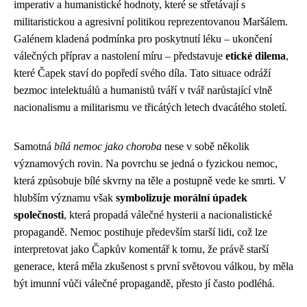
imperativ a humanistické hodnoty, které se střetávají s
militaristickou a agresivní politikou reprezentovanou Maršálem.
Galénem kladená podmínka pro poskytnutí léku – ukončení
válečných příprav a nastolení míru – představuje
etické dilema
,
které Čapek staví do popředí svého díla. Tato situace odráží
bezmoc intelektuálů a humanistů tváří v tvář narůstající vlně
nacionalismu a militarismu ve třicátých letech dvacátého století.
Samotná
bílá nemoc jako choroba
nese v sobě několik
významových rovin. Na povrchu se jedná o fyzickou nemoc,
která způsobuje bílé skvrny na těle a postupně vede ke smrti. V
hlubším významu však
symbolizuje morální úpadek
společnosti
, která propadá válečné hysterii a nacionalistické
propagandě. Nemoc postihuje především starší lidi, což lze
interpretovat jako Čapkův komentář k tomu, že právě starší
generace, která měla zkušenost s první světovou válkou, by měla
být imunní vůči válečné propagandě, přesto jí často podléhá.