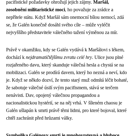
pacifistické požadavky ohrožují jejich zájmy.
Maršál,
zosobnění militaristické moci
, ho považuje za zrádce a
nepřítele státu. Když Maršál sám onemocní bílou nemocí, zdá
se, že Galén konečně dosáhl svého cíle – může vyléčit
nejvyššího představitele válečného tažení výměnou za mír.
Právě v okamžiku, kdy se Galén vydává k Maršálovi s lékem,
dochází k
nejdramatičtějšímu zvratu celé hry
. Ulice jsou plné
rozjařeného davu, který skanduje válečná hesla a chystá se na
mobilizaci. Galén se prodírá davem, který ho nezná a neví, kdo
je. Když se někdo dozví, že tento starý muž odmítá léčit bohaté,
že sabotuje válečné úsilí svým pacifismem, stává se terčem
nenávisti. Dav, opojený válečnou propagandou a
nacionalistickou hystérií, se na něj vrhá. V šíleném chaosu je
Galén ušlapán k smrti právě těmi lidmi, pro které bojoval, které
chtěl zachránit před hrůzami války.
Symbolika Galénovy smrti je mnohovrstevná a hluboce