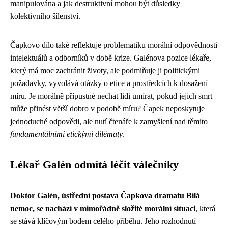
manipulována a jak destruktivní mohou být důsledky
kolektivního šílenství.
Čapkovo dílo také reflektuje problematiku morální odpovědnosti
intelektuálů a odborníků v době krize. Galénova pozice lékaře,
který má moc zachránit životy, ale podmiňuje ji politickými
požadavky, vyvolává otázky o etice a prostředcích k dosažení
míru. Je morálně přípustné nechat lidi umírat, pokud jejich smrt
může přinést větší dobro v podobě míru? Čapek neposkytuje
jednoduché odpovědi, ale nutí čtenáře k zamyšlení nad těmito
fundamentálními etickými dilématy
.
Lékař Galén odmítá léčit válečníky
Doktor Galén, ústřední postava Čapkova dramatu Bílá
nemoc, se nachází v mimořádně složité morální situaci
, která
se stává klíčovým bodem celého příběhu. Jeho rozhodnutí