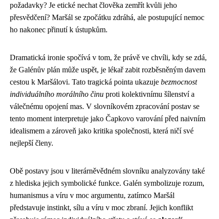
požadavky? Je etické nechat člověka zemřít kvůli jeho
přesvědčení? Maršál se zpočátku zdráhá, ale postupující nemoc
ho nakonec přinutí k ústupkům.
Dramatická ironie spočívá v tom, že právě ve chvíli, kdy se zdá,
že Galénův plán může uspět, je lékař zabit rozběsněným davem
cestou k Maršálovi. Tato tragická pointa ukazuje
bezmocnost
individuálního morálního činu
proti kolektivnímu šílenství a
válečnému opojení mas. V slovníkovém zpracování postav se
tento moment interpretuje jako Čapkovo varování před naivním
idealismem a zároveň jako kritika společnosti, která ničí své
nejlepší členy.
Obě postavy jsou v literárněvědném slovníku analyzovány také
z hlediska jejich symbolické funkce. Galén symbolizuje rozum,
humanismus a víru v moc argumentu, zatímco Maršál
představuje instinkt, sílu a víru v moc zbraní. Jejich konflikt