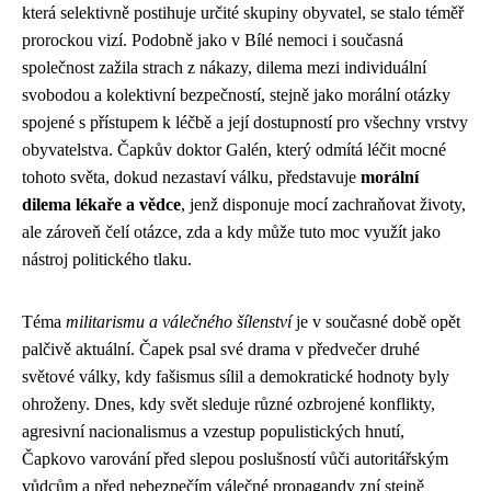
která selektivně postihuje určité skupiny obyvatel, se stalo téměř
prorockou vizí. Podobně jako v Bílé nemoci i současná
společnost zažila strach z nákazy, dilema mezi individuální
svobodou a kolektivní bezpečností, stejně jako morální otázky
spojené s přístupem k léčbě a její dostupností pro všechny vrstvy
obyvatelstva. Čapkův doktor Galén, který odmítá léčit mocné
tohoto světa, dokud nezastaví válku, představuje
morální
dilema lékaře a vědce
, jenž disponuje mocí zachraňovat životy,
ale zároveň čelí otázce, zda a kdy může tuto moc využít jako
nástroj politického tlaku.
Téma
militarismu a válečného šílenství
je v současné době opět
palčivě aktuální. Čapek psal své drama v předvečer druhé
světové války, kdy fašismus sílil a demokratické hodnoty byly
ohroženy. Dnes, kdy svět sleduje různé ozbrojené konflikty,
agresivní nacionalismus a vzestup populistických hnutí,
Čapkovo varování před slepou poslušností vůči autoritářským
vůdcům a před nebezpečím válečné propagandy zní stejně