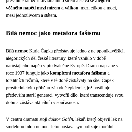
přesahuje rámec individuálního střetu a stává se
alegorií
věčného napětí mezi mírem a válkou
, mezi etikou a mocí,
mezi jednotlivcem a státem.
Bílá nemoc jako metafora fašismu
Bílá nemoc
Karla Čapka představuje jedno z nejpроnikavějších
alegorických děl české literatury, které vzniklo v době
narůstajícího napětí v předválečné Evropě. Drama napsané v
roce 1937 funguje jako
komplexní metafora fašismu
a
totalitních režimů, které v té době získávaly na síle. Čapek
prostřednictvím příběhu záhadné epidemie, jež postihuje
především starší generaci, vytvořil dílo, které transcenduje svou
dobu a zůstává aktuální i v současnosti.
V centru dramatu stojí
doktor Galén
, lékař, který objevil lék na
smrtelnou bílou nemoc. Jeho postava symbolizuje morální