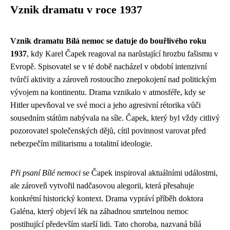
Vznik dramatu v roce 1937
Vznik dramatu Bílá nemoc se datuje do bouřlivého roku
1937
, kdy Karel Čapek reagoval na narůstající hrozbu fašismu v
Evropě. Spisovatel se v té době nacházel v období intenzivní
tvůrčí aktivity a zároveň rostoucího znepokojení nad politickým
vývojem na kontinentu. Drama vznikalo v atmosféře, kdy se
Hitler upevňoval ve své moci a jeho agresivní rétorika vůči
sousedním státům nabývala na síle. Čapek, který byl vždy citlivý
pozorovatel společenských dějů, cítil povinnost varovat před
nebezpečím militarismu a totalitní ideologie.
Při psaní Bílé nemoci
se Čapek inspiroval aktuálními událostmi,
ale zároveň vytvořil nadčasovou alegorii, která přesahuje
konkrétní historický kontext. Drama vypráví příběh doktora
Galéna, který objeví lék na záhadnou smrtelnou nemoc
postihující především starší lidi. Tato choroba, nazvaná bílá