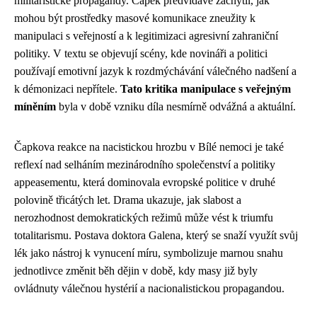
militaristické propagandy. Čapek předvídavě zachytil, jak
mohou být prostředky masové komunikace zneužity k
manipulaci s veřejností a k legitimizaci agresivní zahraniční
politiky. V textu se objevují scény, kde novináři a politici
používají emotivní jazyk k rozdmýchávání válečného nadšení a
k démonizaci nepřítele.
Tato kritika manipulace s veřejným
míněním
byla v době vzniku díla nesmírně odvážná a aktuální.
Čapkova reakce na nacistickou hrozbu v Bílé nemoci je také
reflexí nad selháním mezinárodního společenství a politiky
appeasementu, která dominovala evropské politice v druhé
polovině třicátých let. Drama ukazuje, jak slabost a
nerozhodnost demokratických režimů může vést k triumfu
totalitarismu. Postava doktora Galena, který se snaží využít svůj
lék jako nástroj k vynucení míru, symbolizuje marnou snahu
jednotlivce změnit běh dějin v době, kdy masy již byly
ovládnuty válečnou hystérií a nacionalistickou propagandou.