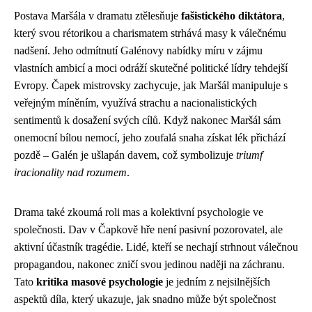
Postava Maršála v dramatu ztělesňuje
fašistického diktátora
,
který svou rétorikou a charismatem strhává masy k válečnému
nadšení. Jeho odmítnutí Galénovy nabídky míru v zájmu
vlastních ambicí a moci odráží skutečné politické lídry tehdejší
Evropy. Čapek mistrovsky zachycuje, jak Maršál manipuluje s
veřejným míněním, využívá strachu a nacionalistických
sentimentů k dosažení svých cílů. Když nakonec Maršál sám
onemocní bílou nemocí, jeho zoufalá snaha získat lék přichází
pozdě – Galén je ušlapán davem, což symbolizuje
triumf
iracionality nad rozumem
.
Drama také zkoumá roli mas a kolektivní psychologie ve
společnosti. Dav v Čapkově hře není pasivní pozorovatel, ale
aktivní účastník tragédie. Lidé, kteří se nechají strhnout válečnou
propagandou, nakonec zničí svou jedinou naději na záchranu.
Tato
kritika masové psychologie
je jedním z nejsilnějších
aspektů díla, který ukazuje, jak snadno může být společnost