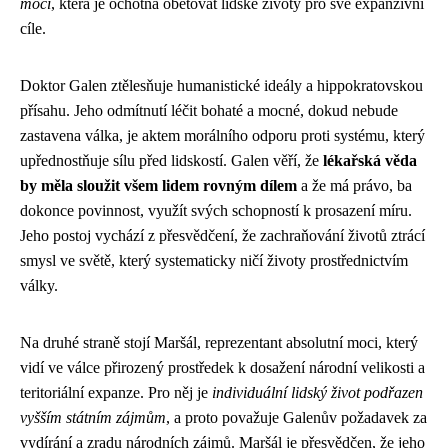
mocí
, která je ochotna obětovat lidské životy pro své expanzivní
cíle.
Doktor Galen ztělesňuje humanistické ideály a hippokratovskou
přísahu. Jeho odmítnutí léčit bohaté a mocné, dokud nebude
zastavena válka, je aktem morálního odporu proti systému, který
upřednostňuje sílu před lidskostí. Galen věří, že
lékařská věda
by měla sloužit všem lidem rovným dílem
a že má právo, ba
dokonce povinnost, využít svých schopností k prosazení míru.
Jeho postoj vychází z přesvědčení, že zachraňování životů ztrácí
smysl ve světě, který systematicky ničí životy prostřednictvím
války.
Na druhé straně stojí Maršál, reprezentant absolutní moci, který
vidí ve válce přirozený prostředek k dosažení národní velikosti a
teritoriální expanze. Pro něj je
individuální lidský život podřazen
vyšším státním zájmům
, a proto považuje Galenův požadavek za
vydírání a zradu národních zájmů. Maršál je přesvědčen, že jeho