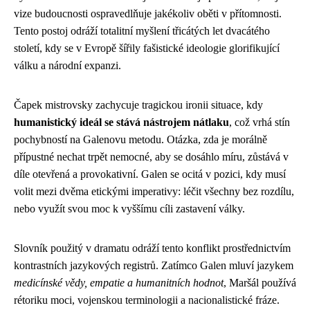
vize budoucnosti ospravedlňuje jakékoliv oběti v přítomnosti.
Tento postoj odráží totalitní myšlení třicátých let dvacátého
století, kdy se v Evropě šířily fašistické ideologie glorifikující
válku a národní expanzi.
Čapek mistrovsky zachycuje tragickou ironii situace, kdy
humanistický ideál se stává nástrojem nátlaku
, což vrhá stín
pochybností na Galenovu metodu. Otázka, zda je morálně
přípustné nechat trpět nemocné, aby se dosáhlo míru, zůstává v
díle otevřená a provokativní. Galen se ocitá v pozici, kdy musí
volit mezi dvěma etickými imperativy: léčit všechny bez rozdílu,
nebo využít svou moc k vyššímu cíli zastavení války.
Slovník použitý v dramatu odráží tento konflikt prostřednictvím
kontrastních jazykových registrů. Zatímco Galen mluví jazykem
medicínské vědy, empatie a humanitních hodnot
, Maršál používá
rétoriku moci, vojenskou terminologii a nacionalistické fráze.