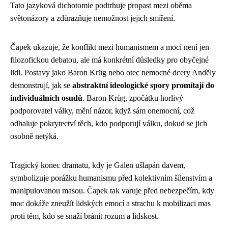
Tato jazyková dichotomie podtrhuje propast mezi oběma
světonázory a zdůrazňuje nemožnost jejich smíření.
Čapek ukazuje, že konflikt mezi humanismem a mocí není jen
filozofickou debatou, ale má konkrétní důsledky pro obyčejné
lidi. Postavy jako Baron Krüg nebo otec nemocné dcery Anděly
demonstrují, jak se
abstraktní ideologické spory promítají do
individuálních osudů
. Baron Krüg, zpočátku horlivý
podporovatel války, mění názor, když sám onemocní, což
odhaluje pokrytectví těch, kdo podporují válku, dokud se jich
osobně netýká.
Tragický konec dramatu, kdy je Galen ušlapán davem,
symbolizuje porážku humanismu před kolektivním šílenstvím a
manipulovanou masou. Čapek tak varuje před nebezpečím, kdy
moc dokáže zneužít lidských emocí a strachu k mobilizaci mas
proti těm, kdo se snaží bránit rozum a lidskost.