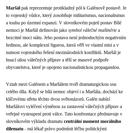
Maršál
pak reprezentuje protikladný pól k Galénově postavě. Je
to vojenský vůdce, který zosobňuje militarismus, nacionalismus
a touhu po územní expanzi. V slovníkovém pojetí postav Bílé
nemoci je Maršál definován jako
symbol válečné mašinérie
a
bezcitné moci státu. Jeho postava není jednoduchým negativním
hrdinou, ale komplexní figurou, která věří ve vlastní misi a v
nutnost vojenského řešení mezinárodních konfliktů. Maršál je
hnací silou válečných příprav a těší se masové podpoře
obyvatelstva, které je opojeno nacionalistickou propagandou.
Vztah mezi Galénem a Maršálem tvoří dramaturgickou osu
celého díla. Když se bílá nemoc objeví i u Maršála, dochází ke
klíčovému střetu těchto dvou světonázorů. Galén nabízí
Maršálovi vyléčení výměnou za zastavení válečných příprav a
veřejné vystoupení proti válce. Tato konfrontace představuje v
slovníkovém výkladu dramatu
centrální moment morálního
dilematu
- má lékař právo podmínit léčbu politickými