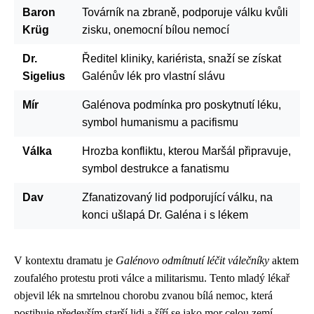
Baron
Továrník na zbraně, podporuje válku kvůli
Krüg
zisku, onemocní bílou nemocí
Dr.
Ředitel kliniky, kariérista, snaží se získat
Sigelius
Galénův lék pro vlastní slávu
Mír
Galénova podmínka pro poskytnutí léku,
symbol humanismu a pacifismu
Válka
Hrozba konfliktu, kterou Maršál připravuje,
symbol destrukce a fanatismu
Dav
Zfanatizovaný lid podporující válku, na
konci ušlapá Dr. Galéna i s lékem
V kontextu dramatu je
Galénovo odmítnutí léčit válečníky
aktem
zoufalého protestu proti válce a militarismu. Tento mladý lékař
objevil lék na smrtelnou chorobu zvanou bílá nemoc, která
postihuje především starší lidi a šíří se jako mor celou zemí.