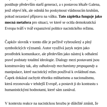
postihuje především starší generaci, a s postavou lékaře Galena,
jenž objeví lék, ale odmítá ho poskytnout vládnoucím kruhům,
pokud nezastaví přípravu na válku.
Tato zápletka funguje jako
mocná metafora
pro situaci, ve které se ocitla demokratická
Evropa tváří v tvář expanzivní politice nacistického režimu.
Čapkův slovník v tomto díle je pečlivě vybroušený a plný
symbolických významů. Autor využívá jazyk nejen jako
prostředek komunikace, ale především jako nástroj k odhalení
pravé podstaty totalitní ideologie. Dialogy mezi postavami jsou
konstruovány tak, aby
odhalovaly mechanismy propagandy
a
manipulace, které nacistický režim používal k ovládnutí mas.
Čapek dokázal zachytit rétoriku militarismu a nacionalismu,
která rezonovala v tehdejší Evropě, a postavit ji do kontrastu s
humanistickými hodnotami, které sám zastával.
V kontextu reakce na nacistickou hrozbu je důležité zmínit, že