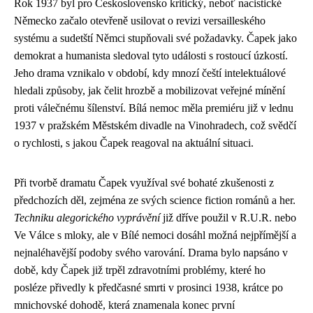
Rok 1937 byl pro Československo kritický, neboť nacistické
Německo začalo otevřeně usilovat o revizi versailleského
systému a sudetští Němci stupňovali své požadavky. Čapek jako
demokrat a humanista sledoval tyto události s rostoucí úzkostí.
Jeho drama vznikalo v období, kdy mnozí čeští intelektuálové
hledali způsoby, jak čelit hrozbě a mobilizovat veřejné mínění
proti válečnému šílenství. Bílá nemoc měla premiéru již v lednu
1937 v pražském Městském divadle na Vinohradech, což svědčí
o rychlosti, s jakou Čapek reagoval na aktuální situaci.
Při tvorbě dramatu Čapek využíval své bohaté zkušenosti z
předchozích děl, zejména ze svých science fiction románů a her.
Techniku alegorického vyprávění
již dříve použil v R.U.R. nebo
Ve Válce s mloky, ale v Bílé nemoci dosáhl možná nejpřímější a
nejnaléhavější podoby svého varování. Drama bylo napsáno v
době, kdy Čapek již trpěl zdravotními problémy, které ho
posléze přivedly k předčasné smrti v prosinci 1938, krátce po
mnichovské dohodě, která znamenala konec první