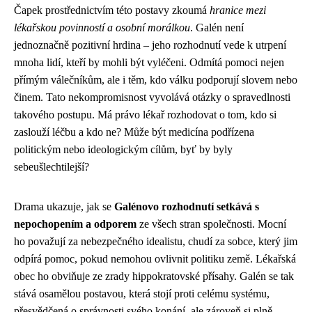
Čapek prostřednictvím této postavy zkoumá
hranice mezi
lékařskou povinností a osobní morálkou
. Galén není
jednoznačně pozitivní hrdina – jeho rozhodnutí vede k utrpení
mnoha lidí, kteří by mohli být vyléčeni. Odmítá pomoci nejen
přímým válečníkům, ale i těm, kdo válku podporují slovem nebo
činem. Tato nekompromisnost vyvolává otázky o spravedlnosti
takového postupu. Má právo lékař rozhodovat o tom, kdo si
zaslouží léčbu a kdo ne? Může být medicína podřízena
politickým nebo ideologickým cílům, byť by byly
sebeušlechtilejší?
Drama ukazuje, jak se
Galénovo rozhodnutí setkává s
nepochopením a odporem
ze všech stran společnosti. Mocní
ho považují za nebezpečného idealistu, chudí za sobce, který jim
odpírá pomoc, pokud nemohou ovlivnit politiku země. Lékařská
obec ho obviňuje ze zrady hippokratovské přísahy. Galén se tak
stává osamělou postavou, která stojí proti celému systému,
přesvědčená o správnosti svého konání, ale zároveň si plně