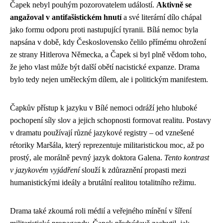
Čapek nebyl pouhým pozorovatelem událostí.
Aktivně se
angažoval v antifašistickém hnutí
a své literární dílo chápal
jako formu odporu proti nastupující tyranii. Bílá nemoc byla
napsána v době, kdy Československo čelilo přímému ohrožení
ze strany Hitlerova Německa, a Čapek si byl plně vědom toho,
že jeho vlast může být další obětí nacistické expanze. Drama
bylo tedy nejen uměleckým dílem, ale i politickým manifestem.
Čapkův přístup k jazyku v Bílé nemoci odráží jeho hluboké
pochopení síly slov a jejich schopnosti formovat realitu. Postavy
v dramatu používají různé jazykové registry – od vznešené
rétoriky Maršála, který reprezentuje militaristickou moc, až po
prostý, ale morálně pevný jazyk doktora Galena.
Tento kontrast
v jazykovém vyjádření
slouží k zdůraznění propasti mezi
humanistickými ideály a brutální realitou totalitního režimu.
Drama také zkoumá roli médií a veřejného mínění v šíření