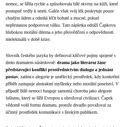
nemoc, se šířila rychle a způsobovala bílé skvrny na kůži, které
postupně vedly k smrti. Galén však svůj lék poskytuje pouze
chudým lidem a odmítá léčit bohaté a mocné, pokud
nepřestanou podporovat válku. Tato zápletka odráží Čapkovu
hlubokou morální dilema a jeho přesvědčení o odpovědnosti
intelektuálů v době krize.
Slovník českého jazyka by definoval klíčové pojmy spojené s
tímto dramatem následovně:
drama jako literární žánr
představující konflikt prostřednictvím dialogu a jednání
postav
, zatímco alegorie je umělecký prostředek, kdy konkrétní
příběh zastupuje abstraktní myšlenky nebo morální poselství. V
případě Bílé nemoci funguje samotná choroba jako alegorie
fašismu, který se šířil Evropou a ohrožoval civilizaci. Čapek
vědomě volil formu dramatu, protože divadlo považoval za
účinný prostředek komunikace s širokým publikem.