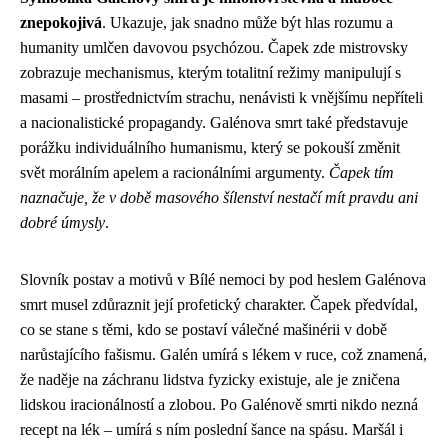
znepokojivá
. Ukazuje, jak snadno může být hlas rozumu a
humanity umlčen davovou psychózou. Čapek zde mistrovsky
zobrazuje mechanismus, kterým totalitní režimy manipulují s
masami – prostřednictvím strachu, nenávisti k vnějšímu nepříteli
a nacionalistické propagandy. Galénova smrt také představuje
porážku individuálního humanismu, který se pokouší změnit
svět morálním apelem a racionálními argumenty.
Čapek tím
naznačuje, že v době masového šílenství nestačí mít pravdu ani
dobré úmysly
.
Slovník postav a motivů v Bílé nemoci by pod heslem Galénova
smrt musel zdůraznit její profetický charakter. Čapek předvídal,
co se stane s těmi, kdo se postaví válečné mašinérii v době
narůstajícího fašismu. Galén umírá s lékem v ruce, což znamená,
že naděje na záchranu lidstva fyzicky existuje, ale je zničena
lidskou iracionálností a zlobou. Po Galénově smrti nikdo nezná
recept na lék – umírá s ním poslední šance na spásu. Maršál i