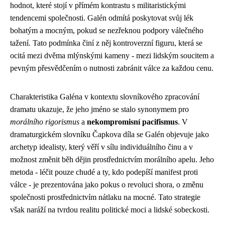
hodnot, které stojí v přímém kontrastu s militaristickými
tendencemi společnosti. Galén odmítá poskytovat svůj lék
bohatým a mocným, pokud se nezřeknou podpory válečného
tažení. Tato podmínka činí z něj kontroverzní figuru, která se
ocitá mezi dvěma mlýnskými kameny - mezi lidským soucitem a
pevným přesvědčením o nutnosti zabránit válce za každou cenu.
Charakteristika Galéna v kontextu slovníkového zpracování
dramatu ukazuje, že jeho jméno se stalo synonymem pro
morálního rigorismus
a
nekompromisní pacifismus
. V
dramaturgickém slovníku Čapkova díla se Galén objevuje jako
archetyp idealisty, který věří v sílu individuálního činu a v
možnost změnit běh dějin prostřednictvím morálního apelu. Jeho
metoda - léčit pouze chudé a ty, kdo podepíší manifest proti
válce - je prezentována jako pokus o revoluci shora, o změnu
společnosti prostřednictvím nátlaku na mocné. Tato strategie
však naráží na tvrdou realitu politické moci a lidské sobeckosti.