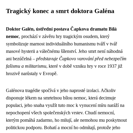
Tragický konec a smrt doktora Galéna
Doktor Galén, ústřední postava Čapkova dramatu Bílá
nemoc
, prochází v závěru hry tragickým osudem, který
symbolizuje marnost individuálního humanismu tváří v tvář
masové hysterii a válečnému šílenství. Jeho smrt není náhodná
ani bezúčelná –
představuje Čapkovo varování před nebezpečím
fašismu a militarismu
, které v době vzniku hry v roce 1937 již
hrozivě narůstaly v Evropě.
Galénova tragédie spočívá v jeho naprosté izolaci. Ačkoliv
disponuje lékem na smrtelnou bílou nemoc, která decimuje
populaci, jeho snaha využít tuto moc k vynucení míru naráží na
nepochopení všech společenských vrstev. Chudí nemocní,
kterým pomáhá zadarmo, ho milují, ale nemohou mu poskytnout
politickou podporu. Bohatí a mocní ho odmítají, protože jeho