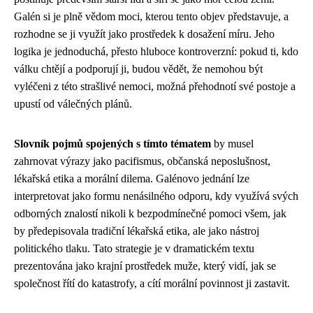
Galén si je plně vědom moci, kterou tento objev představuje, a
rozhodne se ji využít jako prostředek k dosažení míru. Jeho
logika je jednoduchá, přesto hluboce kontroverzní: pokud ti, kdo
válku chtějí a podporují ji, budou vědět, že nemohou být
vyléčeni z této strašlivé nemoci, možná přehodnotí své postoje a
upustí od válečných plánů.
Slovník pojmů spojených s tímto tématem
by musel
zahrnovat výrazy jako pacifismus, občanská neposlušnost,
lékařská etika a morální dilema. Galénovo jednání lze
interpretovat jako formu nenásilného odporu, kdy využívá svých
odborných znalostí nikoli k bezpodmínečné pomoci všem, jak
by předepisovala tradiční lékařská etika, ale jako nástroj
politického tlaku. Tato strategie je v dramatickém textu
prezentována jako krajní prostředek muže, který vidí, jak se
společnost řítí do katastrofy, a cítí morální povinnost ji zastavit.