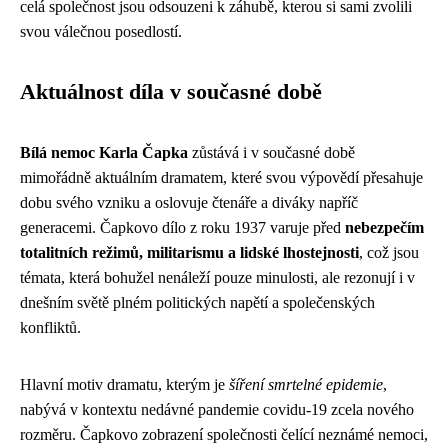
celá společnost jsou odsouzeni k záhubě, kterou si sami zvolili
svou válečnou posedlostí.
Aktuálnost díla v současné době
Bílá nemoc Karla Čapka
zůstává i v současné době
mimořádně aktuálním dramatem, které svou výpovědí přesahuje
dobu svého vzniku a oslovuje čtenáře a diváky napříč
generacemi. Čapkovo dílo z roku 1937 varuje před
nebezpečím
totalitních režimů, militarismu a lidské lhostejnosti
, což jsou
témata, která bohužel nenáleží pouze minulosti, ale rezonují i v
dnešním světě plném politických napětí a společenských
konfliktů.
Hlavní motiv dramatu, kterým je
šíření smrtelné epidemie
,
nabývá v kontextu nedávné pandemie covidu-19 zcela nového
rozměru. Čapkovo zobrazení společnosti čelící neznámé nemoci,