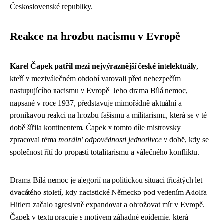
Československé republiky.
Reakce na hrozbu nacismu v Evropě
Karel Čapek patřil mezi nejvýraznější české intelektuály
,
kteří v meziválečném období varovali před nebezpečím
nastupujícího nacismu v Evropě. Jeho drama Bílá nemoc,
napsané v roce 1937, představuje mimořádně aktuální a
pronikavou reakci na hrozbu fašismu a militarismu, která se v té
době šířila kontinentem. Čapek v tomto díle mistrovsky
zpracoval téma
morální odpovědnosti jednotlivce
v době, kdy se
společnost řítí do propasti totalitarismu a válečného konfliktu.
Drama Bílá nemoc je alegorií na politickou situaci třicátých let
dvacátého století, kdy nacistické Německo pod vedením Adolfa
Hitlera začalo agresivně expandovat a ohrožovat mír v Evropě.
Čapek v textu pracuje s motivem záhadné epidemie, která