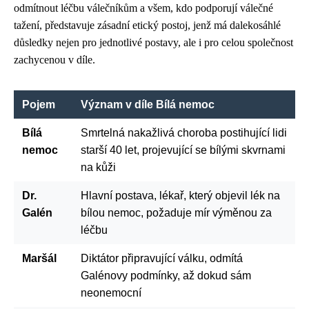
odmítnout léčbu válečníkům a všem, kdo podporují válečné
tažení, představuje zásadní etický postoj, jenž má dalekosáhlé
důsledky nejen pro jednotlivé postavy, ale i pro celou společnost
zachycenou v díle.
Pojem
Význam v díle Bílá nemoc
Bílá
Smrtelná nakažlivá choroba postihující lidi
nemoc
starší 40 let, projevující se bílými skvrnami
na kůži
Dr.
Hlavní postava, lékař, který objevil lék na
Galén
bílou nemoc, požaduje mír výměnou za
léčbu
Maršál
Diktátor připravující válku, odmítá
Galénovy podmínky, až dokud sám
neonemocní