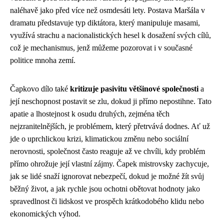
naléhavě jako před více než osmdesáti lety. Postava Maršála v
dramatu představuje typ diktátora, který manipuluje masami,
využívá strachu a nacionalistických hesel k dosažení svých cílů,
což je mechanismus, jenž můžeme pozorovat i v současné
politice mnoha zemí.
Čapkovo dílo také
kritizuje pasivitu většinové společnosti
a
její neschopnost postavit se zlu, dokud ji přímo nepostihne. Tato
apatie a lhostejnost k osudu druhých, zejména těch
nejzranitelnějších, je problémem, který přetrvává dodnes. Ať už
jde o uprchlickou krizi, klimatickou změnu nebo sociální
nerovnosti, společnost často reaguje až ve chvíli, kdy problém
přímo ohrožuje její vlastní zájmy. Čapek mistrovsky zachycuje,
jak se lidé snaží ignorovat nebezpečí, dokud je možné žít svůj
běžný život, a jak rychle jsou ochotni obětovat hodnoty jako
spravedlnost či lidskost ve prospěch krátkodobého klidu nebo
ekonomických výhod.