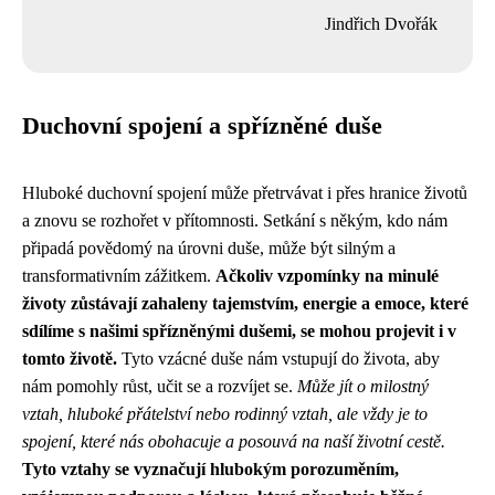
Jindřich Dvořák
Duchovní spojení a spřízněné duše
Hluboké duchovní spojení může přetrvávat i přes hranice životů
a znovu se rozhořet v přítomnosti. Setkání s někým, kdo nám
připadá povědomý na úrovni duše, může být silným a
transformativním zážitkem.
Ačkoliv vzpomínky na minulé
životy zůstávají zahaleny tajemstvím, energie a emoce, které
sdílíme s našimi spřízněnými dušemi, se mohou projevit i v
tomto životě.
Tyto vzácné duše nám vstupují do života, aby
nám pomohly růst, učit se a rozvíjet se.
Může jít o milostný
vztah, hluboké přátelství nebo rodinný vztah, ale vždy je to
spojení, které nás obohacuje a posouvá na naší životní cestě.
Tyto vztahy se vyznačují hlubokým porozuměním,