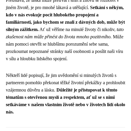
Představa, že láska může přetrvat i smrt a znovu se rozhořet v
jiném životě, je pro mnohé lákavá a utěšující.
Setkání s někým,
kdo v nás evokuje pocit hlubokého propojení a
familiárnosti, jako bychom se znali z dávných dob, může být
silným zážitkem.
Ať už věříme na minulé životy či nikoliv,
tato
zkušenost nám může přinést do života mnoho pozitivního.
Může
nám pomoci otevřít se hlubšímu porozumění sebe sama,
prozkoumat nepoznané stránky naší osobnosti a posílit naši víru
v sílu a hloubku lidského spojení.
Někteří lidé popisují, že jim uvědomění si minulých životů s
partnerem pomohlo překonat těžké životní překážky a prohloubit
vzájemnou důvěru a lásku.
Důležité je přistupovat k těmto
tématům s otevřenou myslí a respektem, ať už se s nimi
setkáváme v našem vlastním životě nebo v životech lidí okolo
nás.