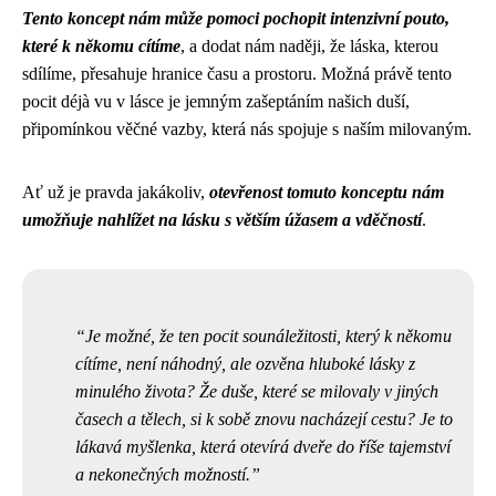
Tento koncept nám může pomoci pochopit intenzivní pouto,
které k někomu cítíme
, a dodat nám naději, že láska, kterou
sdílíme, přesahuje hranice času a prostoru. Možná právě tento
pocit déjà vu v lásce je jemným zašeptáním našich duší,
připomínkou věčné vazby, která nás spojuje s naším milovaným.
Ať už je pravda jakákoliv,
otevřenost tomuto konceptu nám
umožňuje nahlížet na lásku s větším úžasem a vděčností
.
Je možné, že ten pocit sounáležitosti, který k někomu
cítíme, není náhodný, ale ozvěna hluboké lásky z
minulého života? Že duše, které se milovaly v jiných
časech a tělech, si k sobě znovu nacházejí cestu? Je to
lákavá myšlenka, která otevírá dveře do říše tajemství
a nekonečných možností.