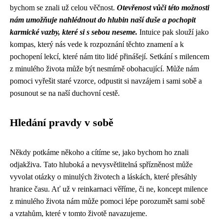
bychom se znali už celou věčnost.
Otevřenost vůči této možnosti
nám umožňuje nahlédnout do hlubin naší duše a pochopit
karmické vazby, které si s sebou neseme.
Intuice pak slouží jako
kompas, který nás vede k rozpoznání těchto znamení a k
pochopení lekcí, které nám tito lidé přinášejí. Setkání s milencem
z minulého života může být nesmírně obohacující. Může nám
pomoci vyřešit staré vzorce, odpustit si navzájem i sami sobě a
posunout se na naší duchovní cestě.
Hledání pravdy v sobě
Někdy potkáme někoho a cítíme se, jako bychom ho znali
odjakživa. Tato hluboká a nevysvětlitelná spřízněnost může
vyvolat otázky o minulých životech a láskách, které přesáhly
hranice času. Ať už v reinkarnaci věříme, či ne, koncept milence
z minulého života nám může pomoci lépe porozumět sami sobě
a vztahům, které v tomto životě navazujeme.