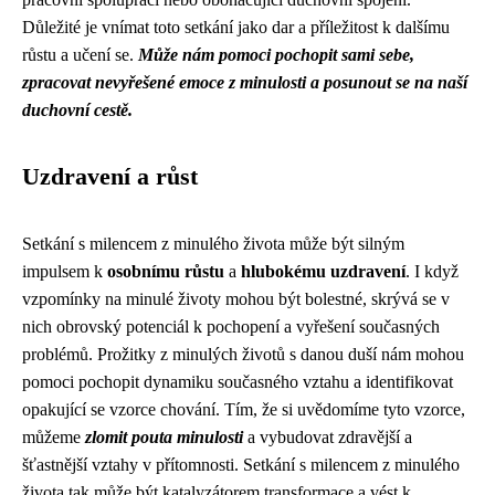
Důležité je vnímat toto setkání jako dar a příležitost k dalšímu
růstu a učení se.
Může nám pomoci pochopit sami sebe,
zpracovat nevyřešené emoce z minulosti a posunout se na naší
duchovní cestě.
Uzdravení a růst
Setkání s milencem z minulého života může být silným
impulsem k
osobnímu růstu
a
hlubokému uzdravení
. I když
vzpomínky na minulé životy mohou být bolestné, skrývá se v
nich obrovský potenciál k pochopení a vyřešení současných
problémů. Prožitky z minulých životů s danou duší nám mohou
pomoci pochopit dynamiku současného vztahu a identifikovat
opakující se vzorce chování. Tím, že si uvědomíme tyto vzorce,
můžeme
zlomit pouta minulosti
a vybudovat zdravější a
šťastnější vztahy v přítomnosti. Setkání s milencem z minulého
života tak může být katalyzátorem transformace a vést k