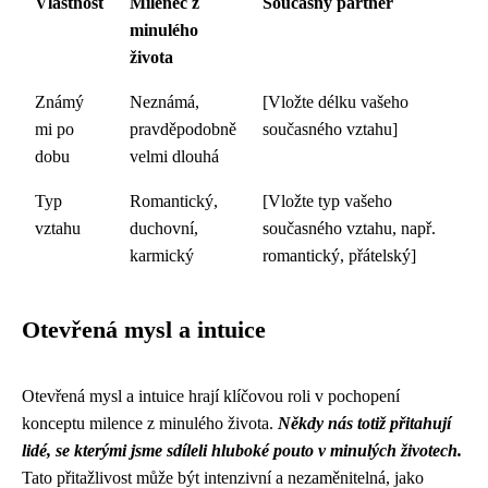
Vlastnost
Milenec z
Současný partner
minulého
života
Známý
Neznámá,
[Vložte délku vašeho
mi po
pravděpodobně
současného vztahu]
dobu
velmi dlouhá
Typ
Romantický,
[Vložte typ vašeho
vztahu
duchovní,
současného vztahu, např.
karmický
romantický, přátelský]
Otevřená mysl a intuice
Otevřená mysl a intuice hrají klíčovou roli v pochopení
konceptu milence z minulého života.
Někdy nás totiž přitahují
lidé, se kterými jsme sdíleli hluboké pouto v minulých životech.
Tato přitažlivost může být intenzivní a nezaměnitelná, jako