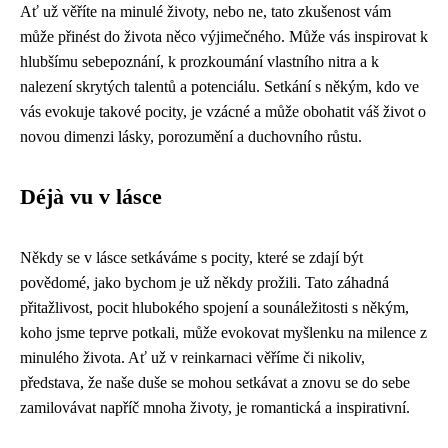
Ať už věříte na minulé životy, nebo ne, tato zkušenost vám
může přinést do života něco výjimečného. Může vás inspirovat k
hlubšímu sebepoznání, k prozkoumání vlastního nitra a k
nalezení skrytých talentů a potenciálu. Setkání s někým, kdo ve
vás evokuje takové pocity, je vzácné a může obohatit váš život o
novou dimenzi lásky, porozumění a duchovního růstu.
Déjà vu v lásce
Někdy se v lásce setkáváme s pocity, které se zdají být
povědomé, jako bychom je už někdy prožili. Tato záhadná
přitažlivost, pocit hlubokého spojení a sounáležitosti s někým,
koho jsme teprve potkali, může evokovat myšlenku na milence z
minulého života. Ať už v reinkarnaci věříme či nikoliv,
představa, že naše duše se mohou setkávat a znovu se do sebe
zamilovávat napříč mnoha životy, je romantická a inspirativní.