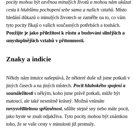
pocity mohou být ozvěnou minulých životů a mohou nám ukázat
cestu k hlubšímu pochopení sebe sama a našich vztahů.
Místo
hledání důkazů o minulých životech se zaměřte na to, co vám
tyto pocity říkají o vašich současných potřebách a touhách.
Použijte je jako příležitost k růstu a budování silnějších a
smysluplnějších vztahů v přítomnosti.
Znaky a indicie
Někdy nám intuice našeptává, že některé duše už jsme potkali v
jiných časech a na jiných místech.
Pocit hlubokého spojení a
sounáležitosti
s někým, koho jsme právě potkali, může být
matoucí, ale také nesmírně krásný. Možná vnímáte
nevysvětlitelnou spřízněnost
, sdílíte stejné sny nebo máte pocit,
jako byste se znali odjakživa. Tyto pocity mohou být známkou
toho, že se vaše cesty v minulosti již protnuly.