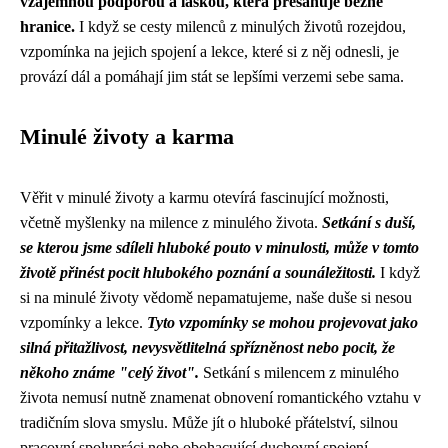
vzájemnou podporou a láskou, která přesahuje běžné
hranice.
I když se cesty milenců z minulých životů rozejdou,
vzpomínka na jejich spojení a lekce, které si z něj odnesli, je
provází dál a pomáhají jim stát se lepšími verzemi sebe sama.
Minulé životy a karma
Věřit v minulé životy a karmu otevírá fascinující možnosti,
včetně myšlenky na milence z minulého života.
Setkání s duší,
se kterou jsme sdíleli hluboké pouto v minulosti, může v tomto
životě přinést pocit hlubokého poznání a sounáležitosti.
I když
si na minulé životy vědomě nepamatujeme, naše duše si nesou
vzpomínky a lekce.
Tyto vzpomínky se mohou projevovat jako
silná přitažlivost, nevysvětlitelná spřízněnost nebo pocit, že
někoho známe "celý život".
Setkání s milencem z minulého
života nemusí nutně znamenat obnovení romantického vztahu v
tradičním slova smyslu. Může jít o hluboké přátelství, silnou
pracovní spolupráci nebo obohacující duchovní spojení.