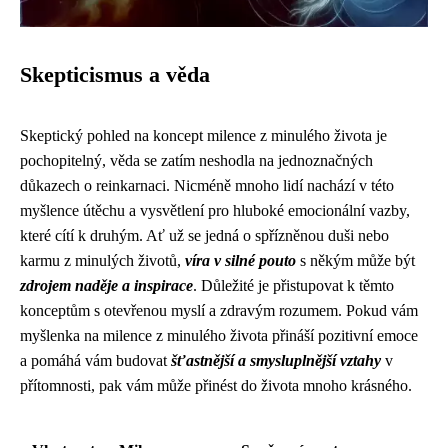
Skepticismus a věda
Skeptický pohled na koncept milence z minulého života je
pochopitelný, věda se zatím neshodla na jednoznačných
důkazech o reinkarnaci. Nicméně mnoho lidí nachází v této
myšlence útěchu a vysvětlení pro hluboké emocionální vazby,
které cítí k druhým. Ať už se jedná o spřízněnou duši nebo
karmu z minulých životů,
víra v silné pouto
s někým může být
zdrojem naděje a inspirace
. Důležité je přistupovat k těmto
konceptům s otevřenou myslí a zdravým rozumem. Pokud vám
myšlenka na milence z minulého života přináší pozitivní emoce
a pomáhá vám budovat
šťastnější a smysluplnější vztahy
v
přítomnosti, pak vám může přinést do života mnoho krásného.