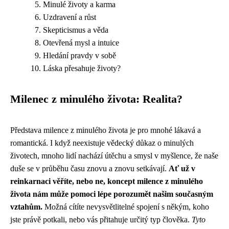
Minulé životy a karma
Uzdravení a růst
Skepticismus a věda
Otevřená mysl a intuice
Hledání pravdy v sobě
Láska přesahuje životy?
Milenec z minulého života: Realita?
Představa milence z minulého života je pro mnohé lákavá a
romantická. I když neexistuje vědecký důkaz o minulých
životech, mnoho lidí nachází útěchu a smysl v myšlence, že naše
duše se v průběhu času znovu a znovu setkávají.
Ať už v
reinkarnaci věříte, nebo ne, koncept milence z minulého
života nám může pomoci lépe porozumět našim současným
vztahům.
Možná cítíte nevysvětlitelné spojení s někým, koho
jste právě potkali, nebo vás přitahuje určitý typ člověka.
Tyto