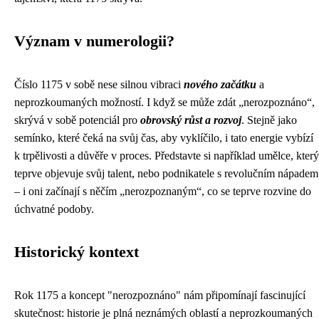
Význam v numerologii?
Číslo 1175 v sobě nese silnou vibraci
nového začátku
a
neprozkoumaných možností. I když se může zdát „nerozpoznáno“,
skrývá v sobě potenciál pro
obrovský růst a rozvoj
. Stejně jako
semínko, které čeká na svůj čas, aby vyklíčilo, i tato energie vybízí
k trpělivosti a důvěře v proces. Představte si například umělce, který
teprve objevuje svůj talent, nebo podnikatele s revolučním nápadem
– i oni začínají s něčím „nerozpoznaným“, co se teprve rozvine do
úchvatné podoby.
Historický kontext
Rok 1175 a koncept "nerozpoznáno" nám připomínají fascinující
skutečnost: historie je plná neznámých oblastí a neprozkoumaných