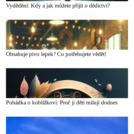
Vydědění: Kdy a jak můžete přijít o dědictví?
Obsahuje pivo lepek? Co potřebujete vědět!
Pohádka o koblížkovi: Proč ji děti milují dodnes