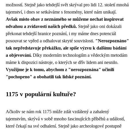
možností. Stejně jako tehdejší svět skrýval pro lidi 12. století mnohá
tajemství, i dnes se setkáváme s fenomény, které nám unikají.
Avšak místo obav z neznámého se můžeme nechat inspirovat
odvahou a zvídavostí našich předků.
Stejně jako oni dokázali
překonat tehdejší hranice poznání, i my máme dnes potenciál
posouvat se vpřed a odhalovat skryté souvislosti.
"Nerozpoznáno"
tak nepředstavuje překážku, ale spíše výzvu k dalšímu bádání
a objevování.
Díky moderním technologiím a vědeckým metodám
máme k dispozici nástroje, o kterých se dřív lidem ani nesnilo.
Využijme je k tomu, abychom z "nerozpoznána" učinili
"pochopeno" a obohatili tak lidské poznání.
1175 v populární kultuře?
Ačkoliv se nám rok 1175 může zdát vzdálený a zahalený
tajemstvím, skrývá v sobě mnoho fascinujících příběhů a událostí,
které čekají na své odhalení. Stejně jako archeologové postupně