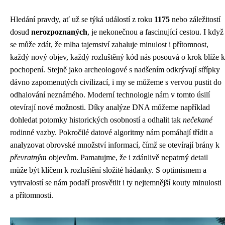
Hledání pravdy, ať už se týká událostí z roku
1175
nebo záležitostí
dosud
nerozpoznaných
, je nekonečnou a fascinující cestou. I když
se může zdát, že mlha tajemství zahaluje minulost i přítomnost,
každý nový objev, každý rozluštěný kód nás posouvá o krok blíže k
pochopení. Stejně jako archeologové s nadšením odkrývají střípky
dávno zapomenutých civilizací, i my se můžeme s vervou pustit do
odhalování neznámého. Moderní technologie nám v tomto úsilí
otevírají nové možnosti. Díky analýze DNA můžeme například
dohledat potomky historických osobností a odhalit tak
nečekané
rodinné vazby. Pokročilé datové algoritmy nám pomáhají třídit a
analyzovat obrovské množství informací, čímž se otevírají brány k
převratným
objevům. Pamatujme, že i zdánlivě nepatrný detail
může být klíčem k rozluštění složité hádanky. S optimismem a
vytrvalostí se nám podaří prosvětlit i ty nejtemnější kouty minulosti
a přítomnosti.