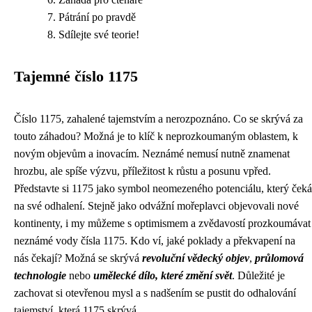
Pátrání po pravdě
Sdílejte své teorie!
Tajemné číslo 1175
Číslo 1175, zahalené tajemstvím a nerozpoznáno. Co se skrývá za
touto záhadou? Možná je to klíč k neprozkoumaným oblastem, k
novým objevům a inovacím. Neznámé nemusí nutně znamenat
hrozbu, ale spíše výzvu, příležitost k růstu a posunu vpřed.
Představte si 1175 jako symbol neomezeného potenciálu, který čeká
na své odhalení. Stejně jako odvážní mořeplavci objevovali nové
kontinenty, i my můžeme s optimismem a zvědavostí prozkoumávat
neznámé vody čísla 1175. Kdo ví, jaké poklady a překvapení na
nás čekají? Možná se skrývá
revoluční vědecký objev
,
průlomová
technologie
nebo
umělecké dílo, které změní svět
. Důležité je
zachovat si otevřenou mysl a s nadšením se pustit do odhalování
tajemství, která 1175 skrývá.