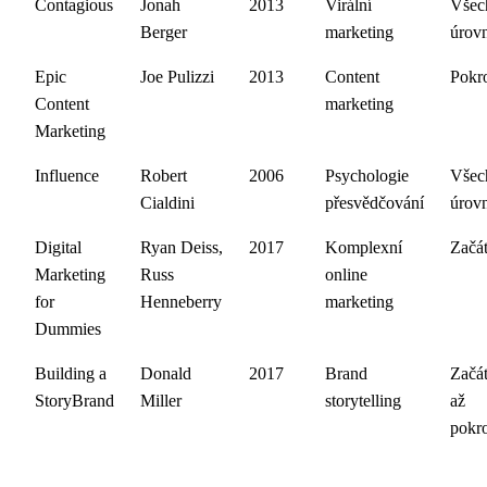
Contagious
Jonah
2013
Virální
Všec
Berger
marketing
úrov
Epic
Joe Pulizzi
2013
Content
Pokro
Content
marketing
Marketing
Influence
Robert
2006
Psychologie
Všec
Cialdini
přesvědčování
úrov
Digital
Ryan Deiss,
2017
Komplexní
Začát
Marketing
Russ
online
for
Henneberry
marketing
Dummies
Building a
Donald
2017
Brand
Začát
StoryBrand
Miller
storytelling
až
pokro