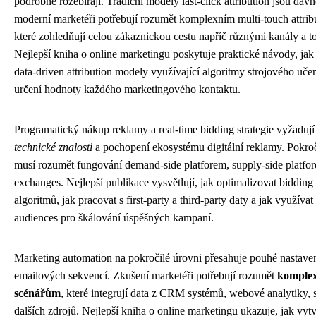
podrobně rozebírají. Tradiční modely last-click attribution jsou dáv
moderní marketéři potřebují rozumět komplexním multi-touch attri
které zohledňují celou zákaznickou cestu napříč různými kanály a t
Nejlepší kniha o online marketingu poskytuje praktické návody, ja
data-driven attribution modely využívající algoritmy strojového uče
určení hodnoty každého marketingového kontaktu.
Programatický nákup reklamy a real-time bidding strategie vyžaduj
technické znalosti
a pochopení ekosystému digitální reklamy. Pokroč
musí rozumět fungování demand-side platforem, supply-side platfo
exchanges. Nejlepší publikace vysvětlují, jak optimalizovat bidding
algoritmů, jak pracovat s first-party a third-party daty a jak využívat
audiences pro škálování úspěšných kampaní.
Marketing automation na pokročilé úrovni přesahuje pouhé nastave
emailových sekvencí. Zkušení marketéři potřebují rozumět
komple
scénářům
, které integrují data z CRM systémů, webové analytiky, 
dalších zdrojů. Nejlepší kniha o online marketingu ukazuje, jak vy