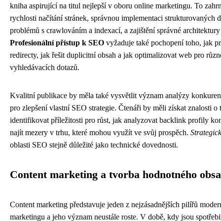
kniha aspirující na titul nejlepší v oboru online marketingu. To zahr
rychlosti načítání stránek, správnou implementaci strukturovaných da
problémů s crawlováním a indexací, a zajištění správné architektur
Profesionální přístup k SEO
vyžaduje také pochopení toho, jak pr
redirecty, jak řešit duplicitní obsah a jak optimalizovat web pro růz
vyhledávacích dotazů.
Kvalitní publikace by měla také vysvětlit význam analýzy konkurenc
pro zlepšení vlastní SEO strategie. Čtenáři by měli získat znalosti o 
identifikovat příležitosti pro růst, jak analyzovat backlink profily k
najít mezery v trhu, které mohou využít ve svůj prospěch.
Strategic
oblasti SEO stejně důležité jako technické dovednosti.
Content marketing a tvorba hodnotného obs
Content marketing představuje jeden z nejzásadnějších pilířů moder
marketingu a jeho význam neustále roste. V době, kdy jsou spotřebi