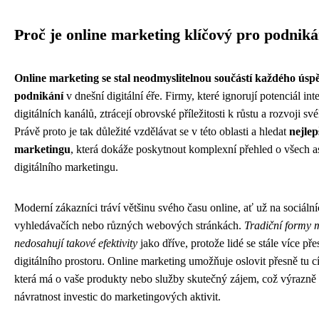
Proč je online marketing klíčový pro podniká
Online marketing se stal neodmyslitelnou součástí každého úsp
podnikání
v dnešní digitální éře. Firmy, které ignorují potenciál int
digitálních kanálů, ztrácejí obrovské příležitosti k růstu a rozvoji s
Právě proto je tak důležité vzdělávat se v této oblasti a hledat
nejlep
marketingu
, která dokáže poskytnout komplexní přehled o všech 
digitálního marketingu.
Moderní zákazníci tráví většinu svého času online, ať už na sociálníc
vyhledávačích nebo různých webových stránkách.
Tradiční formy m
nedosahují takové efektivity
jako dříve, protože lidé se stále více př
digitálního prostoru. Online marketing umožňuje oslovit přesně tu c
která má o vaše produkty nebo služby skutečný zájem, což výrazně
návratnost investic do marketingových aktivit.