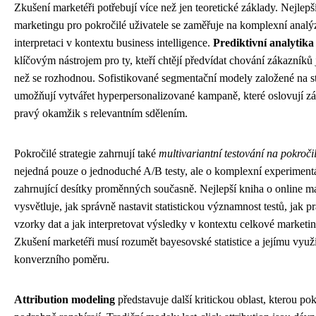
Zkušení marketéři potřebují více než jen teoretické základy. Nejlepš
marketingu pro pokročilé uživatele se zaměřuje na komplexní analýz
interpretaci v kontextu business intelligence.
Prediktivní analytika
klíčovým nástrojem pro ty, kteří chtějí předvídat chování zákazníků 
než se rozhodnou. Sofistikované segmentační modely založené na s
umožňují vytvářet hyperpersonalizované kampaně, které oslovují z
pravý okamžik s relevantním sdělením.
Pokročilé strategie zahrnují také
multivariantní testování na pokroči
nejedná pouze o jednoduché A/B testy, ale o komplexní experimentá
zahrnující desítky proměnných současně. Nejlepší kniha o online m
vysvětluje, jak správně nastavit statistickou významnost testů, jak 
vzorky dat a jak interpretovat výsledky v kontextu celkové marketin
Zkušení marketéři musí rozumět bayesovské statistice a jejímu využi
konverzního poměru.
Attribution modeling
představuje další kritickou oblast, kterou po