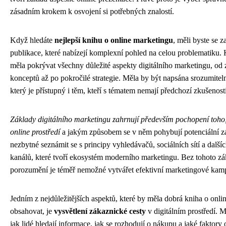
zásadním krokem k osvojení si potřebných znalostí.
Když hledáte
nejlepší knihu o online marketingu
, měli byste se z
publikace, které nabízejí komplexní pohled na celou problematiku. 
měla pokrývat všechny důležité aspekty digitálního marketingu, od
konceptů až po pokročilé strategie. Měla by být napsána srozumite
který je přístupný i těm, kteří s tématem nemají předchozí zkušenosti
Základy digitálního marketingu zahrnují především pochopení toho,
online prostředí
a jakým způsobem se v něm pohybují potenciální zá
nezbytné seznámit se s principy vyhledávačů, sociálních sítí a dalšíc
kanálů, které tvoří ekosystém moderního marketingu. Bez tohoto z
porozumění je téměř nemožné vytvářet efektivní marketingové kam
Jedním z nejdůležitějších aspektů, které by měla dobrá kniha o onli
obsahovat, je
vysvětlení zákaznické cesty
v digitálním prostředí. M
jak lidé hledají informace, jak se rozhodují o nákupu a jaké faktory o