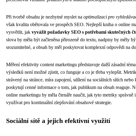
Při tvorbě obsahu je nezbytné myslet na
optimalizaci pro vyhledáva
však kvalita obětovala ve prospěch SEO. Nejlepší kniha o online m
vysvětlit, jak
vyvážit požadavky SEO s potřebami skutečných č
slova by měla být začleněna přirozeně do textu, nadpisy by měly bý
srozumitelné, a obsah by měl poskytovat komplexní odpovědi na dot
Měření efektivity content marketingu představuje další zásadní tém
výsledků není možné zjistit, co funguje a co je třeba vylepšit. Metri
strávený na stránce, míra zapojení, sdílení na sociálních sítích neb
poskytují cenné informace o tom, jak publikum na obsah reaguje. Ne
online marketingu by měla čtenáře naučit, jak tyto metriky správně i
využívat pro kontinuální zlepšování obsahové strategie.
Sociální sítě a jejich efektivní využití