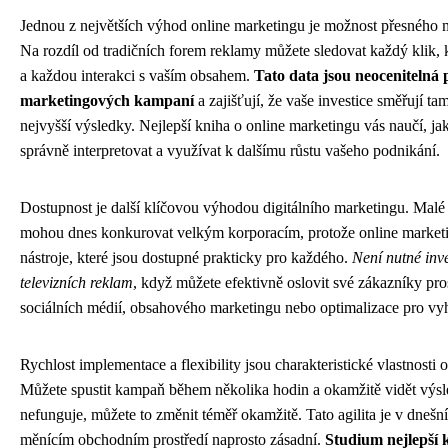
Jednou z největších výhod online marketingu je možnost přesného 
Na rozdíl od tradičních forem reklamy můžete sledovat každý klik,
a každou interakci s vaším obsahem.
Tato data jsou neocenitelná 
marketingových kampaní
a zajišťují, že vaše investice směřují tam
nejvyšší výsledky. Nejlepší kniha o online marketingu vás naučí, ja
správně interpretovat a využívat k dalšímu růstu vašeho podnikání.
Dostupnost je další klíčovou výhodou digitálního marketingu. Malé 
mohou dnes konkurovat velkým korporacím, protože online marketi
nástroje, které jsou dostupné prakticky pro každého.
Není nutné inv
televizních reklam
, když můžete efektivně oslovit své zákazníky pro
sociálních médií, obsahového marketingu nebo optimalizace pro vy
Rychlost implementace a flexibility jsou charakteristické vlastnosti 
Můžete spustit kampaň během několika hodin a okamžitě vidět výs
nefunguje, můžete to změnit téměř okamžitě. Tato agilita je v dnešn
měnícím obchodním prostředí naprosto zásadní.
Studium nejlepší 