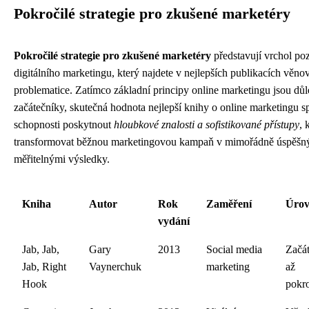
Pokročilé strategie pro zkušené marketéry
Pokročilé strategie pro zkušené marketéry
představují vrchol poz
digitálního marketingu, který najdete v nejlepších publikacích věno
problematice. Zatímco základní principy online marketingu jsou důl
začátečníky, skutečná hodnota nejlepší knihy o online marketingu sp
schopnosti poskytnout
hloubkové znalosti a sofistikované přístupy
, 
transformovat běžnou marketingovou kampaň v mimořádně úspěšný 
měřitelnými výsledky.
Kniha
Autor
Rok
Zaměření
Úrov
vydání
Jab, Jab,
Gary
2013
Social media
Začát
Jab, Right
Vaynerchuk
marketing
až
Hook
pokro