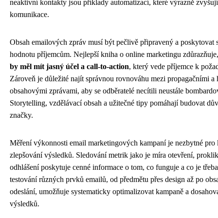
neaktivní kontakty jsou příklady automatizací, které výrazně zvyšují
komunikace.
Obsah emailových zpráv musí být pečlivě připravený a poskytovat 
hodnotu příjemcům. Nejlepší kniha o online marketingu zdůrazňuje
by měl mít jasný účel a call-to-action
, který vede příjemce k poža
Zároveň je důležité najít správnou rovnováhu mezi propagačními a
obsahovými zprávami, aby se odběratelé necítili neustále bombardo
Storytelling, vzdělávací obsah a užitečné tipy pomáhají budovat dův
značky.
Měření výkonnosti email marketingových kampaní je nezbytné pro 
zlepšování výsledků. Sledování metrik jako je míra otevření, prokli
odhlášení poskytuje cenné informace o tom, co funguje a co je třeba
testování různých prvků emailů, od předmětu přes design až po obs
odeslání, umožňuje systematicky optimalizovat kampaně a dosahova
výsledků.