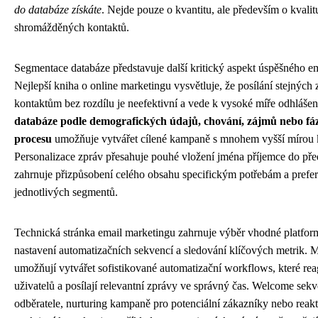
do databáze získáte
. Nejde pouze o kvantitu, ale především o kvalit
shromážděných kontaktů.
Segmentace databáze představuje další kritický aspekt úspěšného e
Nejlepší kniha o online marketingu vysvětluje, že posílání stejných
kontaktům bez rozdílu je neefektivní a vede k vysoké míře odhlášen
databáze podle demografických údajů, chování, zájmů nebo f
procesu
umožňuje vytvářet cílené kampaně s mnohem vyšší mírou 
Personalizace zpráv přesahuje pouhé vložení jména příjemce do př
zahrnuje přizpůsobení celého obsahu specifickým potřebám a prefe
jednotlivých segmentů.
Technická stránka email marketingu zahrnuje výběr vhodné platform
nastavení automatizačních sekvencí a sledování klíčových metrik. M
umožňují vytvářet sofistikované automatizační workflows, které rea
uživatelů a posílají relevantní zprávy ve správný čas. Welcome sek
odběratele, nurturing kampaně pro potenciální zákazníky nebo reakt