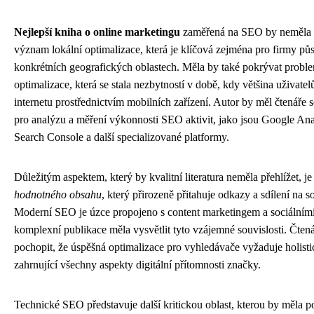
Nejlepší kniha o online marketingu
zaměřená na SEO by neměla 
význam lokální optimalizace, která je klíčová zejména pro firmy půs
konkrétních geografických oblastech. Měla by také pokrývat probl
optimalizace, která se stala nezbytností v době, kdy většina uživatel
internetu prostřednictvím mobilních zařízení. Autor by měl čtenáře s
pro analýzu a měření výkonnosti SEO aktivit, jako jsou Google Ana
Search Console a další specializované platformy.
Důležitým aspektem, který by kvalitní literatura neměla přehlížet, j
hodnotného obsahu
, který přirozeně přitahuje odkazy a sdílení na so
Moderní SEO je úzce propojeno s content marketingem a sociálními
komplexní publikace měla vysvětlit tyto vzájemné souvislosti. Čtená
pochopit, že úspěšná optimalizace pro vyhledávače vyžaduje holisti
zahrnující všechny aspekty digitální přítomnosti značky.
Technické SEO představuje další kritickou oblast, kterou by měla 