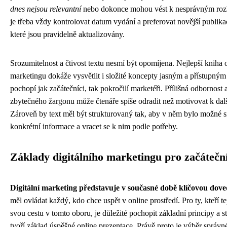
dnes nejsou relevantní
nebo dokonce mohou vést k nesprávným roz
je třeba vždy kontrolovat datum vydání a preferovat novější publik
které jsou pravidelně aktualizovány.
Srozumitelnost a čtivost textu nesmí být opomíjena. Nejlepší kniha 
marketingu dokáže vysvětlit i složité koncepty jasným a přístupným
pochopí jak začátečníci, tak pokročilí marketéři. Přílišná odbornost 
zbytečného žargonu může čtenáře spíše odradit než motivovat k dal
Zároveň by text měl být strukturovaný tak, aby v něm bylo možné 
konkrétní informace a vracet se k nim podle potřeby.
Základy digitálního marketingu pro začátečn
Digitální marketing představuje v současné době klíčovou dove
měl ovládat každý, kdo chce uspět v online prostředí. Pro ty, kteří te
svou cestu v tomto oboru, je důležité pochopit základní principy a st
tvoří základ úspěšné online prezentace. Právě proto je výběr správné