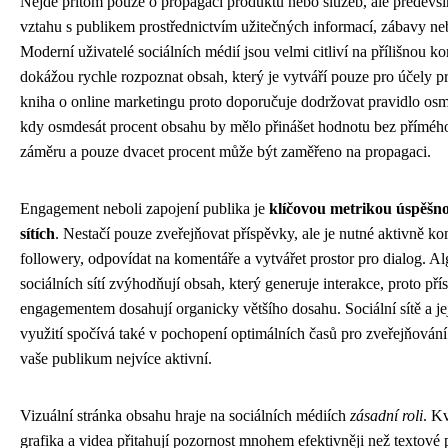
Nejde přitom pouze o propagaci produktů nebo služeb, ale předevš
vztahu s publikem prostřednictvím užitečných informací, zábavy neb
Moderní uživatelé sociálních médií jsou velmi citliví na přílišnou k
dokážou rychle rozpoznat obsah, který je vytváří pouze pro účely pr
kniha o online marketingu proto doporučuje dodržovat pravidlo osm
kdy osmdesát procent obsahu by mělo přinášet hodnotu bez příméh
záměru a pouze dvacet procent může být zaměřeno na propagaci.
Engagement neboli zapojení publika je
klíčovou metrikou úspěšnos
sítích
. Nestačí pouze zveřejňovat příspěvky, ale je nutné aktivně k
followery, odpovídat na komentáře a vytvářet prostor pro dialog. Al
sociálních sítí zvýhodňují obsah, který generuje interakce, proto př
engagementem dosahují organicky většího dosahu. Sociální sítě a jej
využití spočívá také v pochopení optimálních časů pro zveřejňování
vaše publikum nejvíce aktivní.
Vizuální stránka obsahu hraje na sociálních médiích
zásadní roli
. Kv
grafika a videa přitahují pozornost mnohem efektivněji než textové 