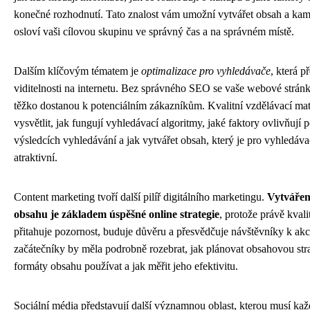
konečné rozhodnutí. Tato znalost vám umožní vytvářet obsah a kam
osloví vaši cílovou skupinu ve správný čas a na správném místě.
Dalším klíčovým tématem je
optimalizace pro vyhledávače
, která p
viditelnosti na internetu. Bez správného SEO se vaše webové strán
těžko dostanou k potenciálním zákazníkům. Kvalitní vzdělávací mat
vysvětlit, jak fungují vyhledávací algoritmy, jaké faktory ovlivňují p
výsledcích vyhledávání a jak vytvářet obsah, který je pro vyhledávač
atraktivní.
Content marketing tvoří další pilíř digitálního marketingu.
Vytvářen
obsahu je základem úspěšné online strategie
, protože právě kvali
přitahuje pozornost, buduje důvěru a přesvědčuje návštěvníky k akc
začátečníky by měla podrobně rozebrat, jak plánovat obsahovou stra
formáty obsahu používat a jak měřit jeho efektivitu.
Sociální média představují další významnou oblast, kterou musí ka