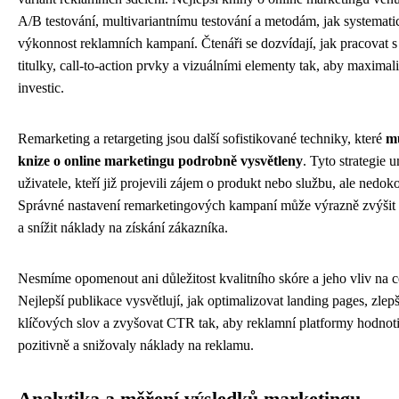
A/B testování, multivariantnímu testování a metodám, jak systemati
výkonnost reklamních kampaní. Čtenáři se dozvídají, jak pracovat s
titulky, call-to-action prvky a vizuálními elementy tak, aby maximal
investic.
Remarketing a retargeting jsou další sofistikované techniky, které
mu
knize o online marketingu podrobně vysvětleny
. Tyto strategie 
uživatele, kteří již projevili zájem o produkt nebo službu, ale nedok
Správné nastavení remarketingových kampaní může výrazně zvýšit
a snížit náklady na získání zákazníka.
Nesmíme opomenout ani důležitost kvalitního skóre a jeho vliv na c
Nejlepší publikace vysvětlují, jak optimalizovat landing pages, zlep
klíčových slov a zvyšovat CTR tak, aby reklamní platformy hodno
pozitivně a snižovaly náklady na reklamu.
Analytika a měření výsledků marketingu