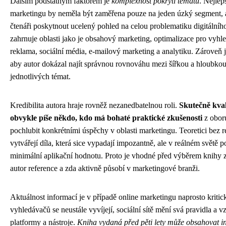
Dalším podstatným faktorem je
komplexnost pokrytí tématu
. Nejlep
marketingu by neměla být zaměřena pouze na jeden úzký segment, 
čtenáři poskytnout ucelený pohled na celou problematiku digitálníh
zahrnuje oblasti jako je obsahový marketing, optimalizace pro vyhl
reklama, sociální média, e-mailový marketing a analytiku. Zároveň j
aby autor dokázal najít správnou rovnováhu mezi šířkou a hloubko
jednotlivých témat.
Kredibilita autora hraje rovněž nezanedbatelnou roli.
Skutečně kval
obvykle píše někdo, kdo má bohaté praktické zkušenosti
z obor
pochlubit konkrétními úspěchy v oblasti marketingu. Teoretici bez r
vytvářejí díla, která sice vypadají impozantně, ale v reálném světě 
minimální aplikační hodnotu. Proto je vhodné před výběrem knihy zj
autor reference a zda aktivně působí v marketingové branži.
Aktuálnost informací je v případě online marketingu naprosto kritic
vyhledávačů se neustále vyvíjejí, sociální sítě mění svá pravidla a v
platformy a nástroje.
Kniha vydaná před pěti lety může obsahovat in