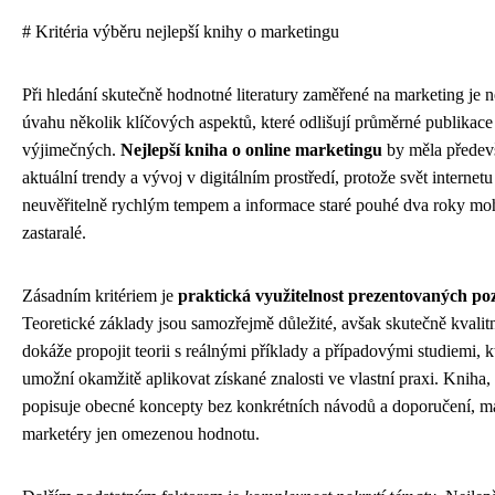
# Kritéria výběru nejlepší knihy o marketingu
Při hledání skutečně hodnotné literatury zaměřené na marketing je n
úvahu několik klíčových aspektů, které odlišují průměrné publikace
výjimečných.
Nejlepší kniha o online marketingu
by měla předevš
aktuální trendy a vývoj v digitálním prostředí, protože svět internet
neuvěřitelně rychlým tempem a informace staré pouhé dva roky moh
zastaralé.
Zásadním kritériem je
praktická využitelnost prezentovaných po
Teoretické základy jsou samozřejmě důležité, avšak skutečně kvalit
dokáže propojit teorii s reálnými příklady a případovými studiemi, kt
umožní okamžitě aplikovat získané znalosti ve vlastní praxi. Kniha,
popisuje obecné koncepty bez konkrétních návodů a doporučení, má 
marketéry jen omezenou hodnotu.