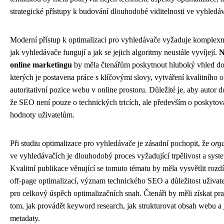
strategické přístupy k budování dlouhodobé viditelnosti ve vyhledá
Moderní přístup k optimalizaci pro vyhledávače vyžaduje komplexn
jak vyhledávače fungují a jak se jejich algoritmy neustále vyvíjejí.
N
online marketingu
by měla čtenářům poskytnout hluboký vhled do 
kterých je postavena práce s klíčovými slovy, vytváření kvalitního
autoritativní pozice webu v online prostoru. Důležité je, aby autor d
že SEO není pouze o technických tricích, ale především o poskytov
hodnoty uživatelům.
Při studiu optimalizace pro vyhledávače je zásadní pochopit, že
orga
ve vyhledávačích je dlouhodobý proces vyžadující trpělivost a syste
Kvalitní publikace věnující se tomuto tématu by měla vysvětlit rozd
off-page optimalizací, význam technického SEO a důležitost uživate
pro celkový úspěch optimalizačních snah. Čtenáři by měli získat pra
tom, jak provádět keyword research, jak strukturovat obsah webu a 
metadaty.