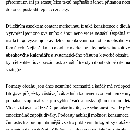
přeformulování již existujících textů nepřináší žádnou přidanou ho
dokonce poškodit reputaci značky.
Důležitým aspektem content marketingu je také konzistence a dlou
Vytvoření jednoho kvalitního článku nebo videa nestačí. Úspěšná st
marketingu vyžaduje pravidelné publikování hodnotného obsahu v
formátech. Nejlepší kniha o online marketingu by měla zdůraznit 
obsahového kalendáře
a systematického přístupu k tvorbě obsahu.
by měl zohledňovat sezónnost, aktuální trendy i dlouhodobé cíle m
strategie.
Formáty obsahu jsou dnes nesmírně rozmanité a každý má své specif
Blogové příspěvky zůstávají základním kamenem content marketing
pomáhají s optimalizací pro vyhledávače a poskytují prostor pro deta
Videa získávají stále větší popularitu díky své schopnosti rychle pře
emocionálně zapojit diváky. Podcasty nabízejí možnost konzumace 
činnostech a budují intimnější vztah s publikem. Infografiky dokáž
prezentovat vizuálně přitažlivým a snadno pochopitelným způsobe