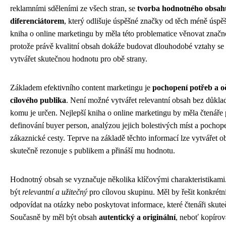
reklamními sděleními ze všech stran, se
tvorba hodnotného obsah
diferenciátorem
, který odlišuje úspěšné značky od těch méně úspě
kniha o online marketingu by měla této problematice věnovat značn
protože právě kvalitní obsah dokáže budovat dlouhodobé vztahy se
vytvářet skutečnou hodnotu pro obě strany.
Základem efektivního content marketingu je
pochopení potřeb a o
cílového publika
. Není možné vytvářet relevantní obsah bez důklad
komu je určen. Nejlepší kniha o online marketingu by měla čtenáře
definování buyer person, analýzou jejich bolestivých míst a pochop
zákaznické cesty. Teprve na základě těchto informací lze vytvářet o
skutečně rezonuje s publikem a přináší mu hodnotu.
Hodnotný obsah se vyznačuje několika klíčovými charakteristikami
být
relevantní a užitečný
pro cílovou skupinu. Měl by řešit konkrétn
odpovídat na otázky nebo poskytovat informace, které čtenáři skuteč
Současně by měl být obsah
autentický a originální
, neboť kopíro