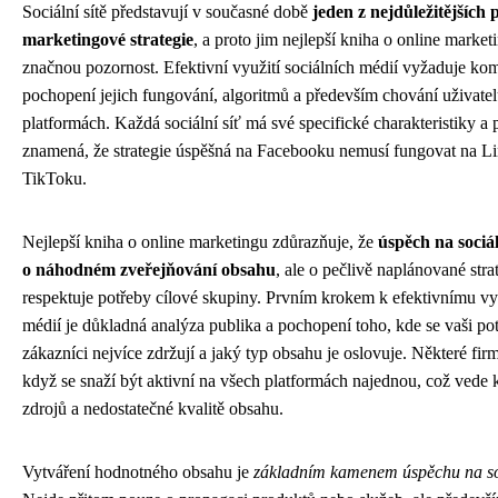
Sociální sítě představují v současné době
jeden z nejdůležitějších 
marketingové strategie
, a proto jim nejlepší kniha o online marke
značnou pozornost. Efektivní využití sociálních médií vyžaduje ko
pochopení jejich fungování, algoritmů a především chování uživatel
platformách. Každá sociální síť má své specifické charakteristiky a
znamená, že strategie úspěšná na Facebooku nemusí fungovat na L
TikToku.
Nejlepší kniha o online marketingu zdůrazňuje, že
úspěch na sociál
o náhodném zveřejňování obsahu
, ale o pečlivě naplánované strat
respektuje potřeby cílové skupiny. Prvním krokem k efektivnímu vyu
médií je důkladná analýza publika a pochopení toho, kde se vaši pot
zákazníci nejvíce zdržují a jaký typ obsahu je oslovuje. Některé fir
když se snaží být aktivní na všech platformách najednou, což vede k
zdrojů a nedostatečné kvalitě obsahu.
Vytváření hodnotného obsahu je
základním kamenem úspěchu na soc