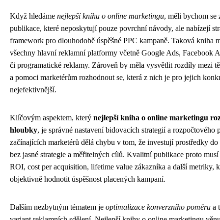
Když hledáme
nejlepší knihu o online marketingu
, měli bychom se 
publikace, které neposkytují pouze povrchní návody, ale nabízejí st
framework pro dlouhodobě úspěšné PPC kampaně. Taková kniha m
všechny hlavní reklamní platformy včetně Google Ads, Facebook 
či programatické reklamy. Zároveň by měla vysvětlit rozdíly mezi t
a pomoci marketérům rozhodnout se, která z nich je pro jejich konk
nejefektivnější.
Klíčovým aspektem, který
nejlepší kniha o online marketingu ro
hloubky
, je správné nastavení bidovacích strategií a rozpočtovéh
začínajících marketérů dělá chybu v tom, že investují prostředky 
bez jasné strategie a měřitelných cílů. Kvalitní publikace proto musí 
ROI, cost per acquisition, lifetime value zákazníka a další metriky, 
objektivně hodnotit úspěšnost placených kampaní.
Dalším nezbytným tématem je
optimalizace konverzního poměru
a 
variant reklamních sdělení. Nejlepší knihy o online marketingu věnu