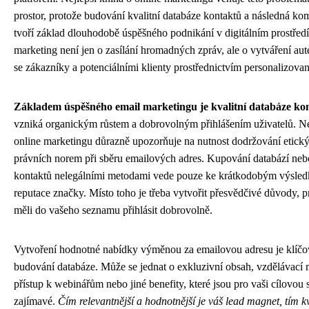
prostor, protože budování kvalitní databáze kontaktů a následná ko
tvoří základ dlouhodobě úspěšného podnikání v digitálním prostředí
marketing není jen o zasílání hromadných zpráv, ale o vytváření au
se zákazníky a potenciálními klienty prostřednictvím personalizov
Základem úspěšného email marketingu je kvalitní databáze ko
vzniká organickým růstem a dobrovolným přihlášením uživatelů. Ne
online marketingu důrazně upozorňuje na nutnost dodržování etický
právních norem při sběru emailových adres. Kupování databází neb
kontaktů nelegálními metodami vede pouze ke krátkodobým výsle
reputace značky. Místo toho je třeba vytvořit přesvědčivé důvody, p
měli do vašeho seznamu přihlásit dobrovolně.
Vytvoření hodnotné nabídky výměnou za emailovou adresu je klí
budování databáze. Může se jednat o exkluzivní obsah, vzdělávací m
přístup k webinářům nebo jiné benefity, které jsou pro vaši cílovou
zajímavé.
Čím relevantnější a hodnotnější je váš lead magnet, tím kv