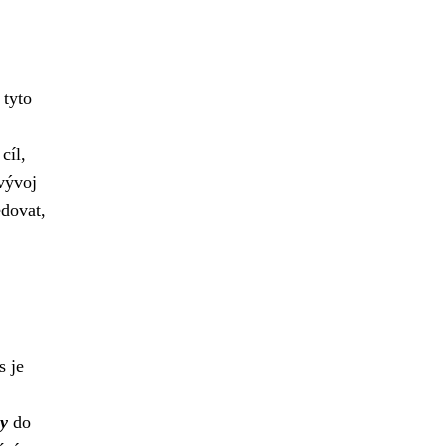
 tyto
cíl,
 vývoj
edovat,
s je
ny
do