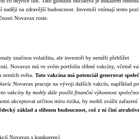
t co nejvíce lidí. Tato globální iniciativa je důkazem odhodl
 naději na zdravější budoucnost. Investoři vnímají tento pozi
čnosti Novavax roste.
ly značnou volatilitu, ale investoři by neměli přehlížet
osti. Novavax má ve svém portfoliu slibné vakcíny, včetně v
a zemích světa.
Tato vakcína má potenciál generovat společ
avíc Novavax pracuje na vývoji dalších vakcín, například pr
yto vakcíny by mohly dále posílit finanční výkonnost společnos
hotni akceptovat určitou míru rizika, by mohli zvážit zařazení 
ědecký základ a slibnou budoucnost, což z ní činí atraktiv
kcií Novavax s konkurencí