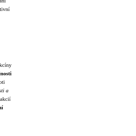
ání
tivní
akcíny
nosti
oti
ti a
akcií
ní