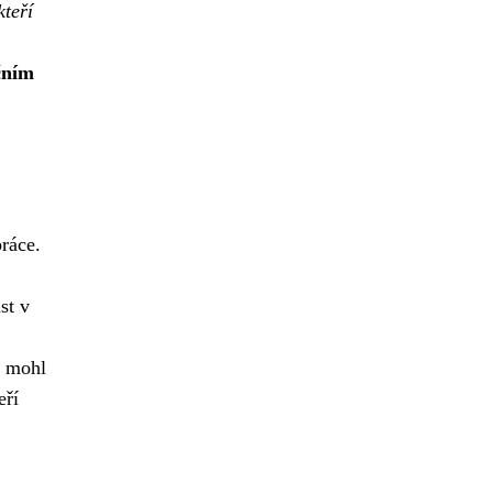
kteří
čním
ráce.
st v
y mohl
eří