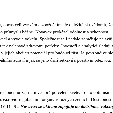
, občas čelí výzvám a zpožděním. Je důležité si uvědomit, že
ho průmyslu běžné. Novavax prokázal odolnost a schopnost
ací a vývoje vakcín. Společnost se i nadále zaměřuje na svůj 
 tak naléhavé zdravotní potřeby. Investoři a analytici sledují
 jejích akciích potenciál pro budoucí růst. Je povzbudivé sl
lního zdraví a jak se jeho úsilí setkává s pozitivní odezvou.
rostoucímu zájmu investorů po celém světě. Tento optimismu
Nuvaxovid
regulačními orgány v různých zemích. Dostupnost
 COVID-19 a
Novavax se aktivně zapojuje do distribuce vakcí