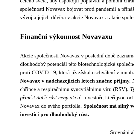
celého světa, aby uspokojil poptávku a pomohl chráni
společnosti Novavax bojovat proti pandemii a přináší
vývoj a jejich důvěra v akcie Novavax a akcie spole
Finanční výkonnost Novavaxu
Akcie společnosti Novavax v poslední době zaznamena
dlouhodobý potenciál této biotechnologické společn
proti COVID-19, která již získala schválení v mnoh
Novavax v nadcházejících letech značné příjmy.
N
chřipce a respiračnímu syncytiálnímu viru (RSV).
T
přinést další růst ceny akcií.
Investoři, kteří jsou oc
Novavax do svého portfolia.
Společnost má silný v
investici pro dlouhodobý růst.
Srovnání a