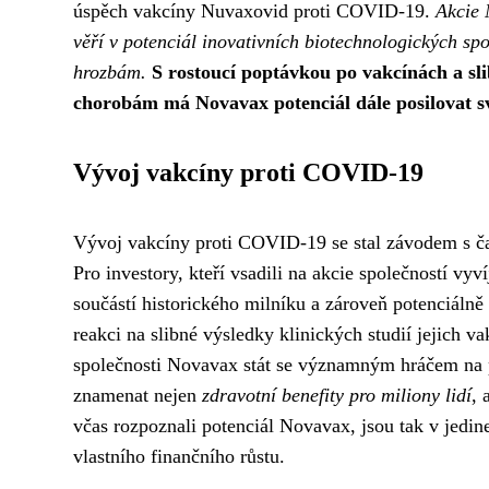
úspěch vakcíny Nuvaxovid proti COVID-19.
Akcie 
věří v potenciál inovativních biotechnologických spo
hrozbám.
S rostoucí poptávkou po vakcínách a sl
chorobám má Novavax potenciál dále posilovat s
Vývoj vakcíny proti COVID-19
Vývoj vakcíny proti COVID-19 se stal závodem s ča
Pro investory, kteří vsadili na akcie společností vyv
součástí historického milníku a zároveň potenciálně
reakci na slibné výsledky klinických studií jejich v
společnosti Novavax stát se významným hráčem na
znamenat nejen
zdravotní benefity pro miliony lidí
, 
včas rozpoznali potenciál Novavax, jsou tak v jedin
vlastního finančního růstu.