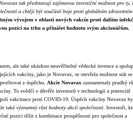
Novavax tak představují zajímavou investiční možnost pro ty, 
lečností a chtějí být součástí boje proti globálním zdravotním
ibným vývojem v oblasti nových vakcín proti dalším infek
vou pozici na trhu a přinášet hodnotu svým akcionářům.
sem, ale také ukázkou neuvěřitelné vědecké invence a spolup
íjejících vakcíny, jako je Novavax, se otevřela možnost stát se
 profitovat z úspěchu.
Akcie Novavax
zaznamenaly prudký rů
akcíny. To svědčí o důvěře investorů v technologii a potenciál
 poli vakcinace proti COVID-19. Úspěch vakcíny Novavax b
ale také
významný růst hodnoty akcií společnosti
. Investoři, kt
ečné pozici těžit z kombinace prospěšnosti pro společnost a