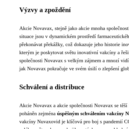
Výzvy a zpoždění
Akcie Novavax, stejně jako akcie mnoha společností
situace jsou v dynamickém prostředí farmaceutické
překonávat překážky, což dokazuje jeho historie inov
kterým je poskytovat světu inovativní vakcíny a řešit
společnosti Novavax s velkým zájmem a mnozí vidí v
jak Novavax pokračuje ve svém úsilí o zlepšení globá
Schválení a distribuce
Akcie Novavax a akcie společnosti Novavax se těší 
poháněn zejména
úspěšným schválením vakcíny 
vakcíny Nuvaxovid je klíčová pro boj s pandemií