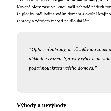
architektury jsou tu elegantní
hliníkové ploty
, které
Kované ploty zase vnuknou vaší zahradě nádech roma
že plot by měl ladit s vaším domem a okolní krajin
zahrady a zdrojem radosti na dlouhá léta.
Oplocení zahrady, ať už z důvodu soukromí, 
důkladné zvážení. Správný výběr materiálu 
podtrhnout krásu vašeho domova.
Výhody a nevýhody