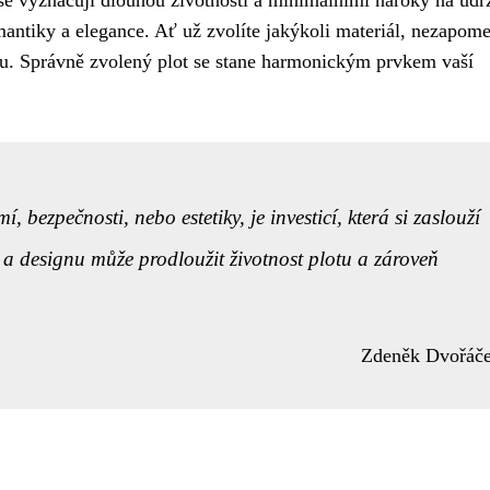
 se vyznačují dlouhou životností a minimálními nároky na údr
ntiky a elegance. Ať už zvolíte jakýkoli materiál, nezapome
ou. Správně zvolený plot se stane harmonickým prvkem vaší
bezpečnosti, nebo estetiky, je investicí, která si zaslouží
a designu může prodloužit životnost plotu a zároveň
Zdeněk Dvořáč