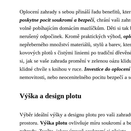
Oplocení zahrady s sebou přináší řadu benefitů, kt
poskytne pocit soukromí a bezpečí
, chrání vaši za
volně pobíhajícím domácím mazlíčkům. Děti si tak b
nerušený odpočinek. Kromě praktických výhod,
opl
nepřeberného množství materiálů, stylů a barev, kt
kovových plotů s čistými liniemi po tradiční dřevěn
si, jak se vaše zahrada promění v zelenou oázu klidu,
klidné chvíle s knihou v ruce.
Investice do oplocen
nemovitosti, nebo neocenitelného pocitu bezpečí a 
Výška a design plotu
Výběr ideální výšky a designu plotu pro vaši zahr
prostoru.
Výška plotu
ovlivňuje míru soukromí a b