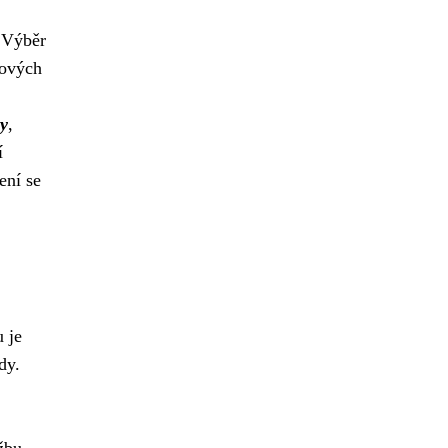
. Výběr
kových
ty
,
í
ení se
 je
dy.