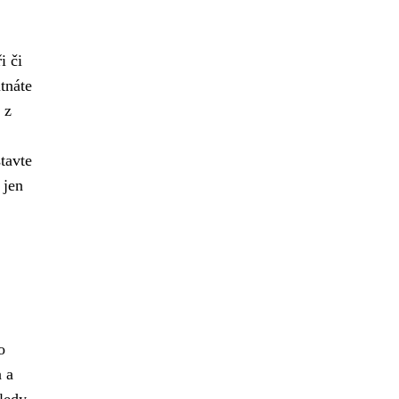
i či
tnáte
 z
tavte
 jen
o
 a