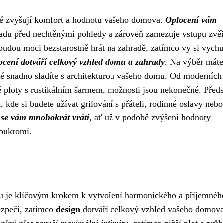
eré zvyšují komfort a hodnotu vašeho domova.
Oplocení vám
hradu před nechtěnými pohledy a zároveň zamezuje vstupu zvěř
udou moci bezstarostně hrát na zahradě, zatímco vy si vychu
ocení dotváří celkový vzhled domu a zahrady
. Na výběr máte
eré snadno sladíte s architekturou vašeho domu. Od moderních
é ploty s rustikálním šarmem, možnosti jsou nekonečné. Předs
 kde si budete užívat grilování s přáteli, rodinné oslavy nebo
í se vám mnohokrát vrátí
, ať už v podobě zvýšení hodnoty
soukromí.
adu je klíčovým krokem k vytvoření harmonického a příjemnéh
ezpečí, zatímco
design
dotváří celkový vzhled vašeho domova