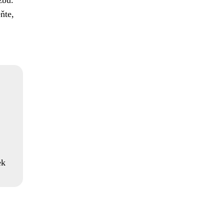
žbu.
ňte,
ek