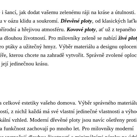
e i šancí, jak dodat vašemu zelenému ráji na kráse a útulnosti
u v oázu klidu a soukromí.
Dřevěné ploty
, od klasických lať
přírodní a hřejivou atmosféru.
Kovové ploty
, ať už z tepaného
 a dlouhou životností. Pro milovníky zeleně se nabízí
živé plo
ro ptáky a užitečný hmyz. Výběr materiálu a designu oplocen
ře, kterou chcete na zahradě vytvořit. Správně zvolené oploc
ejí jedinečnou krásu.
 a celkové estetiky vašeho domova. Výběr správného materiálu
stí, z nichž každá má své vlastní jedinečné vlastnosti a výho
kální vzhled. Moderní dřevěné ploty jsou navíc ošetřeny proti
 a funkčnost zachovají po mnoho let. Pro milovníky moderní