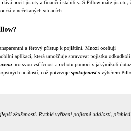
m dává pocit jistoty a finanční stability. S Pillow máte jistotu, 
 podrží v nečekaných situacích.
illow?
ransparentní a férový přístup k pojištění. Mnozí oceňují
 mobilní aplikaci, která umožňuje spravovat pojistku odkudkoli
ocena
pro svou vstřícnost a ochotu pomoci s jakýmikoli dotaz
ojistných událostí, což potvrzuje
spokojenost
s výběrem Pill
lepší zkušenosti. Rychlé vyřízení pojistné události, přehle