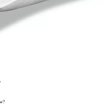
?
ow?