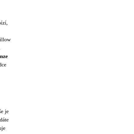
ízí,
illow
u
nze
dce
e je
dáte
uje