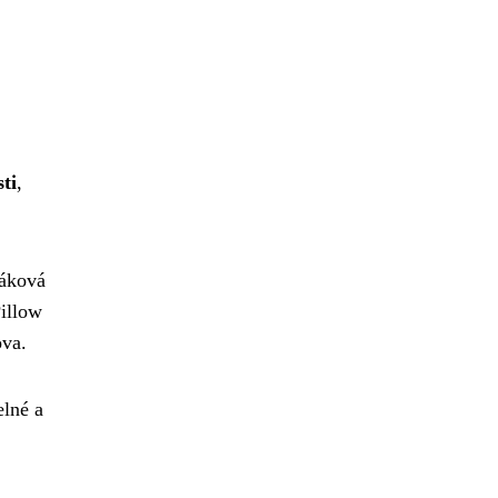
ti
,
váková
Pillow
ova.
elné a