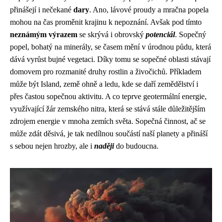
přinášejí i nečekané
dary
. Ano, lávové proudy a mračna popela
mohou na čas proměnit krajinu k nepoznání. Avšak pod tímto
neznámým výrazem
se skrývá i obrovský
potenciál
. Sopečný
popel, bohatý na minerály, se časem mění v úrodnou půdu, která
dává vyrůst bujné vegetaci. Díky tomu se sopečné oblasti stávají
domovem pro rozmanité druhy rostlin a živočichů. Příkladem
může být Island, země ohně a ledu, kde se daří zemědělství i
přes častou sopečnou aktivitu. A co teprve geotermální energie,
využívající žár zemského nitra, která se stává stále důležitějším
zdrojem energie v mnoha zemích světa. Sopečná činnost, ač se
může zdát děsivá, je tak nedílnou součástí naší planety a přináší
s sebou nejen hrozby, ale i
naději
do budoucna.