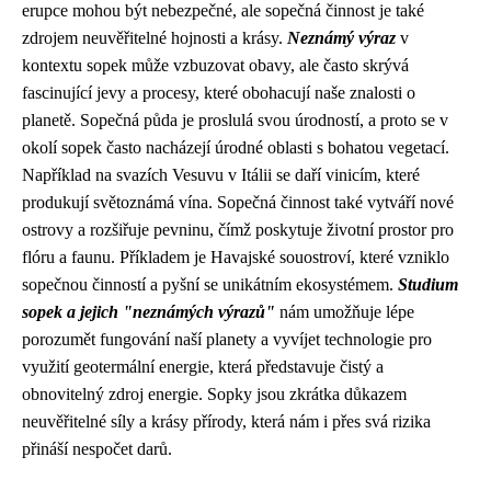
erupce mohou být nebezpečné, ale sopečná činnost je také
zdrojem neuvěřitelné hojnosti a krásy.
Neznámý výraz
v
kontextu sopek může vzbuzovat obavy, ale často skrývá
fascinující jevy a procesy, které obohacují naše znalosti o
planetě. Sopečná půda je proslulá svou úrodností, a proto se v
okolí sopek často nacházejí úrodné oblasti s bohatou vegetací.
Například na svazích Vesuvu v Itálii se daří vinicím, které
produkují světoznámá vína. Sopečná činnost také vytváří nové
ostrovy a rozšiřuje pevninu, čímž poskytuje životní prostor pro
flóru a faunu. Příkladem je Havajské souostroví, které vzniklo
sopečnou činností a pyšní se unikátním ekosystémem.
Studium
sopek a jejich "neznámých výrazů"
nám umožňuje lépe
porozumět fungování naší planety a vyvíjet technologie pro
využití geotermální energie, která představuje čistý a
obnovitelný zdroj energie. Sopky jsou zkrátka důkazem
neuvěřitelné síly a krásy přírody, která nám i přes svá rizika
přináší nespočet darů.