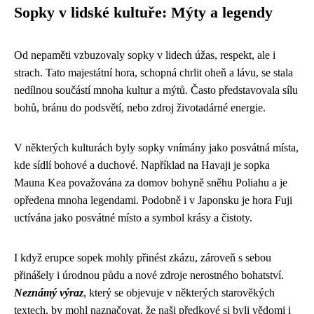
Sopky v lidské kultuře: Mýty a legendy
Od nepaměti vzbuzovaly sopky v lidech úžas, respekt, ale i
strach. Tato majestátní hora, schopná chrlit oheň a lávu, se stala
nedílnou součástí mnoha kultur a mýtů. Často představovala sílu
bohů, bránu do podsvětí, nebo zdroj životadárné energie.
V některých kulturách byly sopky vnímány jako posvátná místa,
kde sídlí bohové a duchové. Například na Havaji je sopka
Mauna Kea považována za domov bohyně sněhu Poliahu a je
opředena mnoha legendami. Podobně i v Japonsku je hora Fuji
uctívána jako posvátné místo a symbol krásy a čistoty.
I když erupce sopek mohly přinést zkázu, zároveň s sebou
přinášely i úrodnou půdu a nové zdroje nerostného bohatství.
Neznámý výraz
, který se objevuje v některých starověkých
textech, by mohl naznačovat, že naši předkové si byli vědomi i