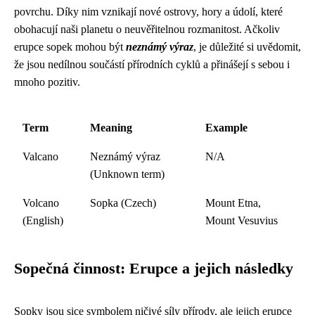
povrchu. Díky nim vznikají nové ostrovy, hory a údolí, které
obohacují naši planetu o neuvěřitelnou rozmanitost. Ačkoliv
erupce sopek mohou být
neznámý výraz
, je důležité si uvědomit,
že jsou nedílnou součástí přírodních cyklů a přinášejí s sebou i
mnoho pozitiv.
Term
Meaning
Example
Valcano
Neznámý výraz
N/A
(Unknown term)
Volcano
Sopka (Czech)
Mount Etna,
(English)
Mount Vesuvius
Sopečná činnost: Erupce a jejich následky
Sopky jsou sice symbolem ničivé síly přírody, ale jejich erupce