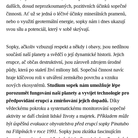
dalších, dosud neprozkoumaných, pozitivních účinků sopečné
činnosti. Ať už se jedná o léčivé účinky minerálních pramenů,
nebo o využití geotermální energie, sopky nám i dnes ukazují
svou sílu a potenciál, který v sobě skrývají.
Sopky, ačkoliv vzbuzují respekt a někdy i obavy, jsou nedílnou
součástí naší planety a svědčí o její dynamické historii. Jejich
erupce, ač občas destruktivní, jsou zároveň zdrojem úrodné
půdy, která po staletí živí miliony lidí. Sopečná činnost navíc
hraje klíčovou roli v utváření zemského povrchu a vzniku
nových ekosystémů.
Studium sopek nám umožňuje lépe
porozumět fungování naší planety a vyvíjet technologie pro
předpovídání erupcí a zmírňování jejich dopadů.
Díky
vědeckému pokroku a systematickému monitorování sopečné
aktivity se daří chránit lidské životy a majetek.
Příkladem může
být úspěšná evakuace obyvatelstva před erupcí sopky Pinatubo
na Filipínách v roce 1991.
Sopky jsou zkrátka fascinujícím