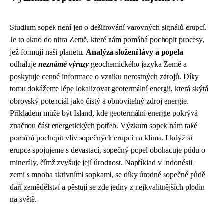
Studium sopek není jen o dešifrování varovných signálů erupcí.
Je to okno do nitra Země, které nám pomáhá pochopit procesy,
jež formují naši planetu.
Analýza složení lávy a popela
odhaluje
neznámé výrazy
geochemického jazyka Země a
poskytuje cenné informace o vzniku nerostných zdrojů. Díky
tomu dokážeme lépe lokalizovat geotermální energii, která skýtá
obrovský potenciál jako čistý a obnovitelný zdroj energie.
Příkladem může být Island, kde geotermální energie pokrývá
značnou část energetických potřeb. Výzkum sopek nám také
pomáhá pochopit vliv sopečných erupcí na klima. I když si
erupce spojujeme s devastací, sopečný popel obohacuje půdu o
minerály, čímž zvyšuje její úrodnost. Například v Indonésii,
zemi s mnoha aktivními sopkami, se díky úrodné sopečné půdě
daří zemědělství a pěstují se zde jedny z nejkvalitnějších plodin
na světě.