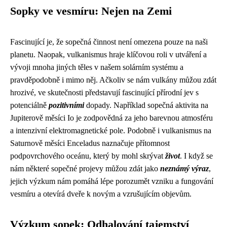
Sopky ve vesmíru: Nejen na Zemi
Fascinující je, že sopečná činnost není omezena pouze na naši
planetu. Naopak, vulkanismus hraje klíčovou roli v utváření a
vývoji mnoha jiných těles v našem solárním systému a
pravděpodobně i mimo něj. Ačkoliv se nám vulkány můžou zdát
hrozivé, ve skutečnosti představují fascinující přírodní jev s
potenciálně
pozitivními
dopady. Například sopečná aktivita na
Jupiterově měsíci Io je zodpovědná za jeho barevnou atmosféru
a intenzivní elektromagnetické pole. Podobně i vulkanismus na
Saturnově měsíci Enceladus naznačuje přítomnost
podpovrchového oceánu, který by mohl skrývat
život
. I když se
nám některé sopečné projevy můžou zdát jako
neznámý výraz
,
jejich výzkum nám pomáhá lépe porozumět vzniku a fungování
vesmíru a otevírá dveře k novým a vzrušujícím objevům.
Výzkum sopek: Odhalování tajemství