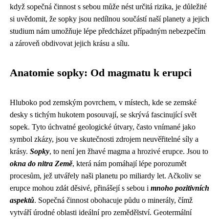
když sopečná činnost s sebou může nést určitá rizika, je důležité
si uvědomit, že sopky jsou nedílnou součástí naší planety a jejich
studium nám umožňuje lépe předcházet případným nebezpečím
a zároveň obdivovat jejich krásu a sílu.
Anatomie sopky: Od magmatu k erupci
Hluboko pod zemským povrchem, v místech, kde se zemské
desky s tichým hukotem posouvají, se skrývá fascinující svět
sopek. Tyto úchvatné geologické útvary, často vnímané jako
symbol zkázy, jsou ve skutečnosti zdrojem neuvěřitelné síly a
krásy.
Sopky
, to není jen žhavé magma a hrozivé erupce. Jsou to
okna do nitra Země
, která nám pomáhají lépe porozumět
procesům, jež utvářely naši planetu po miliardy let. Ačkoliv se
erupce mohou zdát děsivé, přinášejí s sebou i
mnoho pozitivních
aspektů
. Sopečná činnost obohacuje půdu o minerály, čímž
vytváří úrodné oblasti ideální pro zemědělství. Geotermální