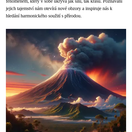
fenoménem, který v sobě ukrývá jak sílu, tak krásu. Poznávání
jejich tajemství nám otevírá nové obzory a inspiruje nás k
hledání harmonického soužití s přírodou.