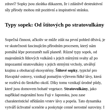
zdraví? Sopky jsou zkrátka důkazem, že i zdánlivě destruktivní
síly přírody mohou mít pozitivní a inspirativní stránku.
Typy sopek: Od štítových po stratovulkány
Sopečná činnost, ačkoliv se může zdát na první pohled děsivá, je
ve skutečnosti fascinujícím přírodním procesem, který nám
pomáhá lépe porozumět naší planetě. Různé typy sopek, od
majestátních štítových vulkánů s jejich mírnými svahy až po
impozantní stratovulkány s jejich strmými vrcholy, utvářejí
krajinu a obohacují ekosystémy.
Štítové sopky
, typické pro
Havajské ostrovy, vznikají pomalým výlevem řídké lávy, která
se rozlévá do širokého okolí. Díky tomu vznikají úrodné půdy,
které jsou domovem bohaté vegetace.
Stratovulkány
, jako
například majestátní hora Fuji v Japonsku, jsou zase
charakteristické střídáním vrstev lávy a popela. Tato dynamika
vytváří úchvatné scenérie a poskytuje cenné nerostné suroviny. I