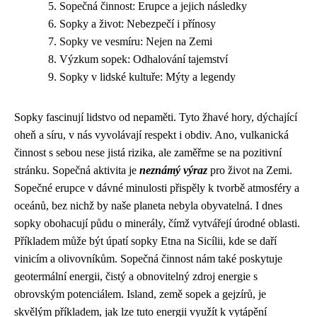
Sopečná činnost: Erupce a jejich následky
Sopky a život: Nebezpečí i přínosy
Sopky ve vesmíru: Nejen na Zemi
Výzkum sopek: Odhalování tajemství
Sopky v lidské kultuře: Mýty a legendy
Sopky fascinují lidstvo od nepaměti. Tyto žhavé hory, dýchající
oheň a síru, v nás vyvolávají respekt i obdiv. Ano, vulkanická
činnost s sebou nese jistá rizika, ale zaměřme se na pozitivní
stránku. Sopečná aktivita je
neznámý výraz
pro život na Zemi.
Sopečné erupce v dávné minulosti přispěly k tvorbě atmosféry a
oceánů, bez nichž by naše planeta nebyla obyvatelná. I dnes
sopky obohacují půdu o minerály, čímž vytvářejí úrodné oblasti.
Příkladem může být úpatí sopky Etna na Sicílii, kde se daří
vinicím a olivovníkům. Sopečná činnost nám také poskytuje
geotermální energii, čistý a obnovitelný zdroj energie s
obrovským potenciálem. Island, země sopek a gejzírů, je
skvělým příkladem, jak lze tuto energii využít k vytápění