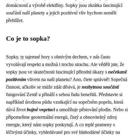
domácností a výrobě elektřiny. Sopky jsou zkrátka fascinující
součástí naší planety a jejich pozitivní vliv bychom neměli
přehlížet.
Co je to sopka?
Sopky, ty tajemné hory s ohnivým dechem, v nás často
vyvolávají respekt a možná i trochu strachu. Ale věděli jste, že
sopky jsou ve skutečnosti fascinující přírodní úkazy s
nečekaně
pozitivním
vlivem na naši planetu? Ano, čtete správně! Sopečná
činnost, ačkoliv se může zdát děsivá, je
nezbytnou součástí
fungování Země a přináší s sebou řadu benefitů. Představte si
například úrodnou půdu vznikající na sopečném popelu, která
dává život
bujné vegetaci
a umožňuje pěstování plodin. Nebo si
připomeňme geotermální energii, čistý a obnovitelný zdroj
energie, který nám sopky poskytují. A co teplé prameny s
léčivými účinky, vyhledávané pro své blahodárné účinky na