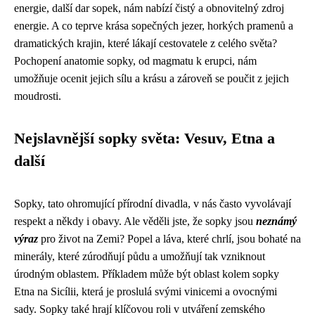
energie, další dar sopek, nám nabízí čistý a obnovitelný zdroj
energie. A co teprve krása sopečných jezer, horkých pramenů a
dramatických krajin, které lákají cestovatele z celého světa?
Pochopení anatomie sopky, od magmatu k erupci, nám
umožňuje ocenit jejich sílu a krásu a zároveň se poučit z jejich
moudrosti.
Nejslavnější sopky světa: Vesuv, Etna a
další
Sopky, tato ohromující přírodní divadla, v nás často vyvolávají
respekt a někdy i obavy. Ale věděli jste, že sopky jsou
neznámý
výraz
pro život na Zemi? Popel a láva, které chrlí, jsou bohaté na
minerály, které zúrodňují půdu a umožňují tak vzniknout
úrodným oblastem. Příkladem může být oblast kolem sopky
Etna na Sicílii, která je proslulá svými vinicemi a ovocnými
sady. Sopky také hrají klíčovou roli v utváření zemského