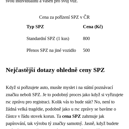
svou individualitu a vášeň pro svůj vůz.
Cena za pořízení SPZ v ČR
Typ SPZ
Cena (Kč)
Standardní SPZ (1 kus)
800
Přenos SPZ na jiné vozidlo
500
Nejčastější dotazy ohledně ceny SPZ
Když si pořizujete auto, musíte myslet i na státní poznávací
značku neboli SPZ. Je to podobný proces jako když si vyřizujete
rsc zprávu
pro registraci. Kolik vás to bude stát? No, není to
žádná velká tragédie, podobně jako u rsc zprávy se bavíme o
částce v řádu stovek korun. Ta
cena SPZ
zahrnuje jak
papírování, tak výrobu tý značky samotný. Jasně, když budete