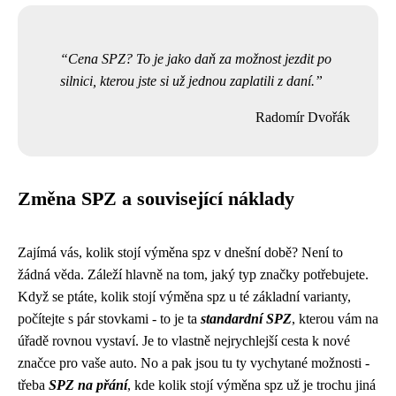
Cena SPZ? To je jako daň za možnost jezdit po
silnici, kterou jste si už jednou zaplatili z daní.
Radomír Dvořák
Změna SPZ a související náklady
Zajímá vás,
kolik stojí výměna spz
v dnešní době? Není to
žádná věda. Záleží hlavně na tom, jaký typ značky potřebujete.
Když se ptáte, kolik stojí výměna spz u té základní varianty,
počítejte s pár stovkami - to je ta
standardní SPZ
, kterou vám na
úřadě rovnou vystaví. Je to vlastně nejrychlejší cesta k nové
značce pro vaše auto. No a pak jsou tu ty vychytané možnosti -
třeba
SPZ na přání
, kde kolik stojí výměna spz už je trochu jiná