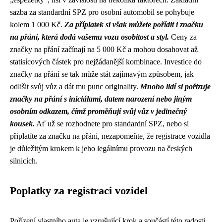
sazba za standardní SPZ pro osobní automobil se pohybuje
kolem 1 000 Kč.
Za příplatek si však můžete pořídit i značku
na přání, která dodá vašemu vozu osobitost a styl.
Ceny za
značky na přání začínají na 5 000 Kč a mohou dosahovat až
statisícových částek pro nejžádanější kombinace. Investice do
značky na přání se tak může stát zajímavým způsobem, jak
odlišit svůj vůz a dát mu punc originality.
Mnoho lidí si pořizuje
značky na přání s iniciálami, datem narození nebo jiným
osobním odkazem, čímž proměňují svůj vůz v jedinečný
kousek.
Ať už se rozhodnete pro standardní SPZ, nebo si
připlatíte za značku na přání, nezapomeňte, že registrace vozidla
je důležitým krokem k jeho legálnímu provozu na českých
silnicích.
Poplatky za registraci vozidel
Pořízení vlastního auta je vzrušující krok a součástí této radosti