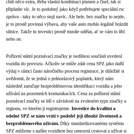
chtít něco extra, třeba vlastní kombinaci písmen a čísel, tak si
připlatíte víc. Je to podobný jako když potřebujete speciální rsc
zprávu - taky to něco stojí navíc. Ale hele, bez značky to nejde,
je to prostě povinná výbava, aby vaše auto mohlo legálně brázdit
silnice. Takže tu investici prostě musíte udělat, ať se vám to líbí
nebo ne.
Pořízení státní poznávací značky je nedílnou součástí uvedení
vozidla do provozu. Ačkoliv se může zdát cena SPZ jako další
výdaj v rámci často náročného procesu registrace, je důležité si
uvědomit, že se jedná o jednorázový poplatek, který nám
následně zaručuje bezproblémovou identifikaci vozidla a jeho
užívání na pozemních komunikacích. Cena za pořízení státní
poznávací značky se liší v závislosti na zvoleném typu značky a
regionu, ve kterém ji registrujeme.
Investice do kvalitní a
odolné SPZ se nám vrátí v podobě její dlouhé životnosti a
bezproblémového užívání.
Díky standardizovanému systému
SPZ můžeme s naším vozidlem bez omezení cestovat a užívat si