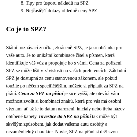
Tipy pro úsporu nákladů na SPZ
Nejčastější dotazy ohledně ceny SPZ
Co je to SPZ?
Státní poznávací značka, zkráceně SPZ, je jako občanka pro
vaše auto. Je to unikátní kombinace čísel a písmen, která
identifikuje váš vůz a propojuje ho s vámi. Cena za pořízení
SPZ se může lišit v závislosti na vašich preferencích. Základní
SPZ je dostupná za cenu stanovenou zákonem, ale pokud
toužíte po něčem specifičtějším, můžete si připlatit za SPZ na
přání.
Cena za SPZ na přání
je sice vyšší, ale otevírá vám
možnost zvolit si kombinaci znaků, která pro vás má osobní
význam, ať už je to datum narození, iniciály nebo třeba název
oblíbené kapely.
Investice do SPZ na přání
tak může být
skvělým způsobem, jak dodat vašemu autu osobitý a
nezaměnitelný charakter. Navíc, SPZ na přání si drží svou