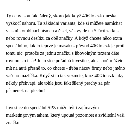
Ty ceny jsou fakt šílený, skoro jak když
40€ to czk
dneska
vyskočí nahoru. Ta základní varianta, kde si můžete namíchat
vlastní kombinaci písmen a čísel, vás vyjde na 5 táců za kus,
nebo rovnou desítku za obě značky. A když chcete něco extra
speciálního, tak to teprve je masakr - převod 40€ to czk je proti
tomu nic, protože za jednu značku s libovolným textem dáte
rovnou sto tisíc! Je to sice pořádná investice, ale aspoň můžete
mít na autě přesně to, co chcete - třeba název firmy nebo jméno
vašeho mazlíčka. Když si to tak vezmete, kurz 40€ to czk taky
někdy překvapí, ale tohle jsou fakt šílený prachy za pár
písmenek na plechu!
Investice do speciální SPZ může být i zajímavým
marketingovým tahem, který upoutá pozornost a zviditelní vaši
značku.