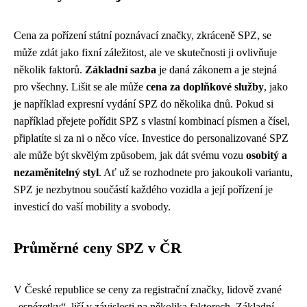
Cena za pořízení státní poznávací značky, zkráceně SPZ, se
může zdát jako fixní záležitost, ale ve skutečnosti ji ovlivňuje
několik faktorů.
Základní sazba
je daná zákonem a je stejná
pro všechny. Lišit se ale může
cena za doplňkové služby
, jako
je například expresní vydání SPZ do několika dnů. Pokud si
například přejete pořídit SPZ s vlastní kombinací písmen a čísel,
připlatíte si za ni o něco více. Investice do personalizované SPZ
ale může být skvělým způsobem, jak dát svému vozu
osobitý a
nezaměnitelný styl
. Ať už se rozhodnete pro jakoukoli variantu,
SPZ je nezbytnou součástí každého vozidla a její pořízení je
investicí do vaší mobility a svobody.
Průměrné ceny SPZ v ČR
V České republice se ceny za registrační značky, lidově zvané
„espézetky“, liší v závislosti na několika faktorech. Základní